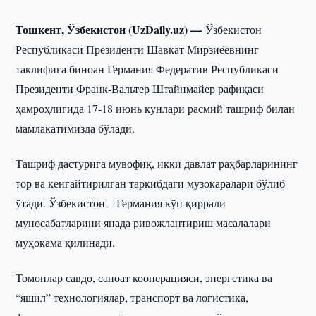
Тошкент, Ўзбекистон (UzDaily.uz) —
Ўзбекистон
Республикаси Президенти Шавкат Мирзиёевнинг
таклифига биноан Германия Федератив Республикаси
Президенти Франк-Вальтер Штайнмайер рафиқаси
ҳамроҳлигида 17-18 июнь кунлари расмий ташриф билан
мамлакатимизда бўлади.
Ташриф дастурига мувофиқ, икки давлат раҳбарларининг
тор ва кенгайтирилган таркибдаги музокаралари бўлиб
ўтади. Ўзбекистон – Германия кўп қиррали
муносабатларини янада ривожлантириш масалалари
муҳокама қилинади.
Томонлар савдо, саноат кооперацияси, энергетика ва
“яшил” технологиялар, транспорт ва логистика,