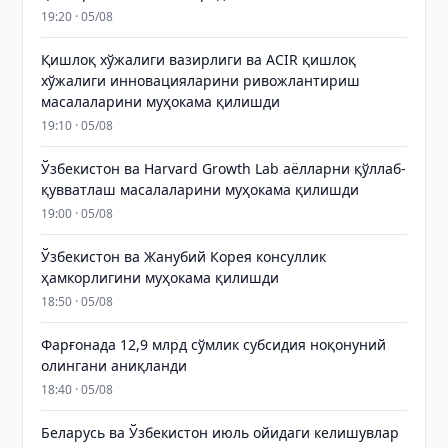
19:20 · 05/08
Қишлоқ хўжалиги вазирлиги ва ACIR қишлоқ
хўжалиги инновацияларини ривожлантириш
масалаларини муҳокама қилишди
19:10 · 05/08
Ўзбекистон ва Harvard Growth Lab аёлларни қўллаб-
қувватлаш масалаларини муҳокама қилишди
19:00 · 05/08
Ўзбекистон ва Жанубий Корея консуллик
ҳамкорлигини муҳокама қилишди
18:50 · 05/08
Фарғонада 12,9 млрд сўмлик субсидия ноқонуний
олингани аниқланди
18:40 · 05/08
Беларусь ва Ўзбекистон июль ойидаги келишувлар