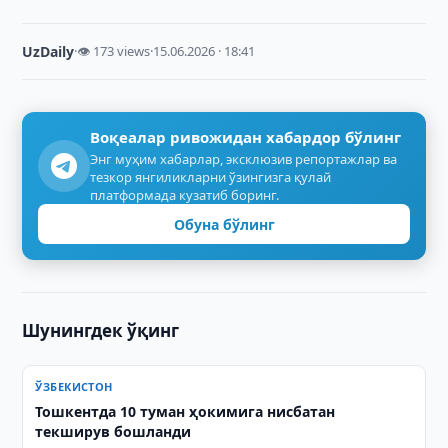
UzDaily
·
👁 173 views
·
15.06.2026 · 18:41
Воқеалар ривожидан хабардор бўлинг
Энг муҳим хабарлар, эксклюзив репортажлар ва
тезкор янгиликларни ўзингизга қулай
платформада кузатиб боринг.
Обуна бўлинг
Шунингдек ўқинг
ЎЗБЕКИСТОН
Тошкентда 10 туман ҳокимига нисбатан
текширув бошланди