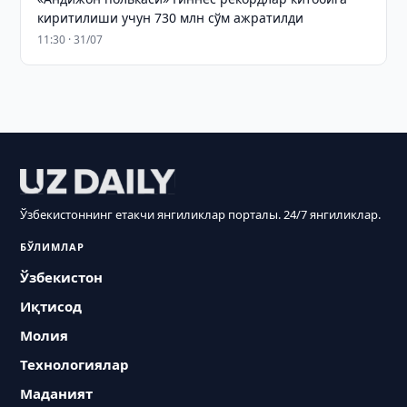
киритилиши учун 730 млн сўм ажратилди
11:30 · 31/07
Ўзбекистоннинг етакчи янгиликлар порталы. 24/7 янгиликлар.
БЎЛИМЛАР
Ўзбекистон
Иқтисод
Молия
Технологиялар
Маданият