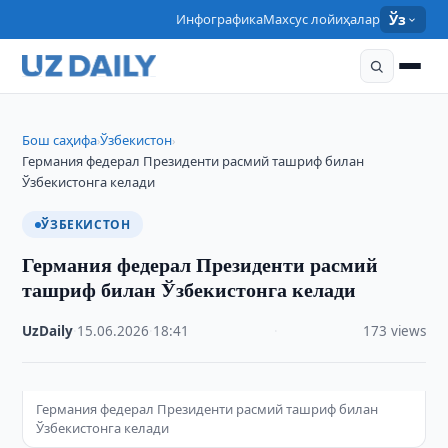
Инфографика
Махсус лойиҳалар
Ўз
Бош саҳифа
Ўзбекистон
›
›
Германия федерал Президенти расмий ташриф билан
Ўзбекистонга келади
ЎЗБЕКИСТОН
Германия федерал Президенти расмий
ташриф билан Ўзбекистонга келади
UzDaily
·
15.06.2026
·
18:41
·
173 views
Германия федерал Президенти расмий ташриф билан
Ўзбекистонга келади