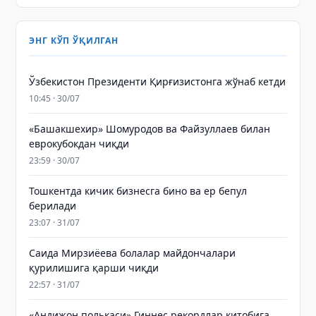
ЭНГ КЎП ЎҚИЛГАН
Ўзбекистон Президенти Қирғизистонга жўнаб кетди
10:45 · 30/07
«Башакшехир» Шомуродов ва Файзуллаев билан
еврокубокдан чиқди
23:59 · 30/07
Тошкентда кичик бизнесга бино ва ер бепул
берилади
23:07 · 31/07
Саида Мирзиёева болалар майдончалари
қурилишига қарши чиқди
22:57 · 31/07
«Андижон полькаси» Гиннес рекордлар китобига