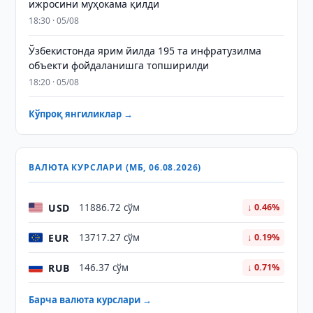
ижросини муҳокама қилди
18:30 · 05/08
Ўзбекистонда ярим йилда 195 та инфратузилма
объекти фойдаланишга топширилди
18:20 · 05/08
Кўпроқ янгиликлар →
ВАЛЮТА КУРСЛАРИ (МБ, 06.08.2026)
USD
11886.72 сўм
↓ 0.46%
EUR
13717.27 сўм
↓ 0.19%
RUB
146.37 сўм
↓ 0.71%
Барча валюта курслари →