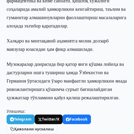
фармацевтика ва кимё саноати, қишлоқ хўжалиги
соҳаларида амалий ҳамкорликни кенгайтириш, таълим ва
гуманитар алмашинувларни фаоллаштириш масалаларига
алоҳида эътибор қаратадилар.
Халқаро ва минтақавий аҳамиятга молик долзарб
мавзулар юзасидан ҳам фикр алмашилади.
Музокаралар доирасида бир қатор янги қўшма лойиҳа ва
дастурларни ишга тушириш ҳамда Ўзбекистон ва
Германия ўртасидаги ўзаро манфаатли ҳамкорликни янада
ривожлантиришга қўшимча суръат бағишлайдиган
ҳужжатлар тўпламини қабул қилиш режалаштирилган.
Улашиш:
Telegram
Twitter/X
Facebook
Ҳаволани нусхалаш