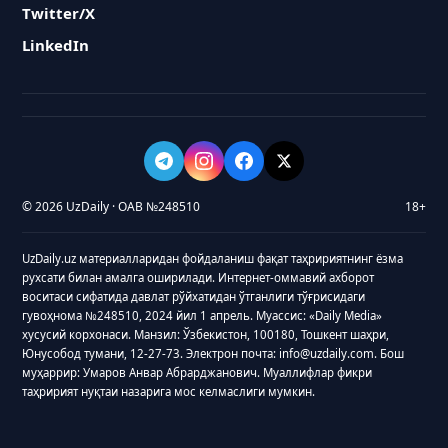
Twitter/X
LinkedIn
© 2026 UzDaily · ОАВ №248510
18+
UzDaily.uz материалларидан фойдаланиш фақат таҳририятнинг ёзма
рухсати билан амалга оширилади. Интернет-оммавий ахборот
воситаси сифатида давлат рўйхатидан ўтганлиги тўғрисидаги
гувоҳнома №248510, 2024 йил 1 апрель. Муассис: «Daily Media»
хусусий корхонаси. Манзил: Ўзбекистон, 100180, Тошкент шаҳри,
Юнусобод тумани, 12-27-73. Электрон почта: info@uzdaily.com. Бош
муҳаррир: Умаров Анвар Абрарджанович. Муаллифлар фикри
таҳририят нуқтаи назарига мос келмаслиги мумкин.