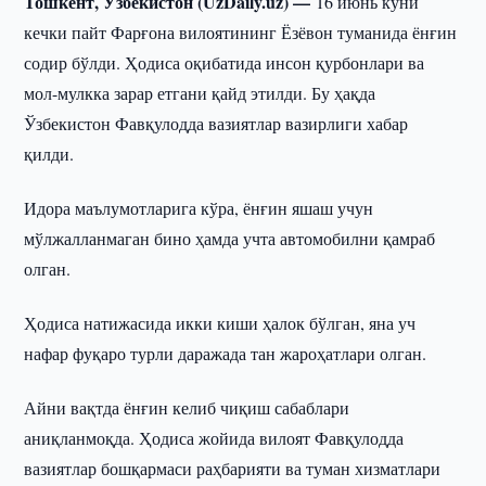
Тошкент, Ўзбекистон (UzDaily.uz) —
16 июнь куни
кечки пайт Фарғона вилоятининг Ёзёвон туманида ёнғин
содир бўлди. Ҳодиса оқибатида инсон қурбонлари ва
мол-мулкка зарар етгани қайд этилди. Бу ҳақда
Ўзбекистон Фавқулодда вазиятлар вазирлиги хабар
қилди.
Идора маълумотларига кўра, ёнғин яшаш учун
мўлжалланмаган бино ҳамда учта автомобилни қамраб
олган.
Ҳодиса натижасида икки киши ҳалок бўлган, яна уч
нафар фуқаро турли даражада тан жароҳатлари олган.
Айни вақтда ёнғин келиб чиқиш сабаблари
аниқланмоқда. Ҳодиса жойида вилоят Фавқулодда
вазиятлар бошқармаси раҳбарияти ва туман хизматлари