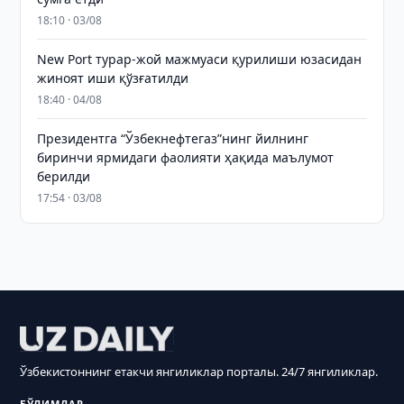
18:10 · 03/08
New Port турар-жой мажмуаси қурилиши юзасидан
жиноят иши қўзғатилди
18:40 · 04/08
Президентга “Ўзбекнефтегаз”нинг йилнинг
биринчи ярмидаги фаолияти ҳақида маълумот
берилди
17:54 · 03/08
Ўзбекистоннинг етакчи янгиликлар порталы. 24/7 янгиликлар.
БЎЛИМЛАР