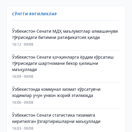
СЎНГГИ ЯНГИЛИКЛАР
Ўзбекистон Сенати МДҲ маълумотлар алмашинуви
тўғрисидаги битимни ратификатсия қилди
16:12 · 09/08
Ўзбекистон Сенати қочқинларга ёрдам кўрсатиш
тўғрисидаги шартномани бекор қилишни
маъқуллади
16:09 · 09/08
Ўзбекистонда коммунал хизмат кўрсатувчи
ходимлар учун унвон жорий этилмоқда
16:06 · 09/08
Ўзбекистон Сенати статистика тизимига
киритилган ўзгартиришларни маъқуллади
16:03 · 09/08