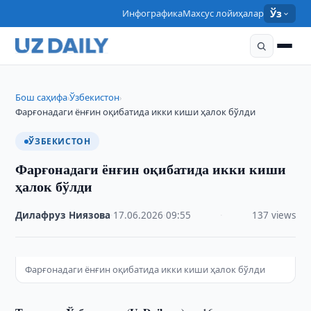
Инфографика
Махсус лойиҳалар
Ўз
Бош саҳифа
Ўзбекистон
›
›
Фарғонадаги ёнғин оқибатида икки киши ҳалок бўлди
ЎЗБЕКИСТОН
Фарғонадаги ёнғин оқибатида икки киши
ҳалок бўлди
Дилафруз Ниязова
·
17.06.2026
·
09:55
·
137 views
Фарғонадаги ёнғин оқибатида икки киши ҳалок бўлди