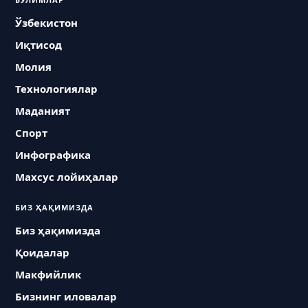
Ўзбекистон
Иқтисод
Молия
Технологиялар
Маданият
Спорт
Инфографика
Махсус лойиҳалар
БИЗ ҲАҚИМИЗДА
Биз ҳақимизда
Қоидалар
Макфийлик
Бизнинг иловалар