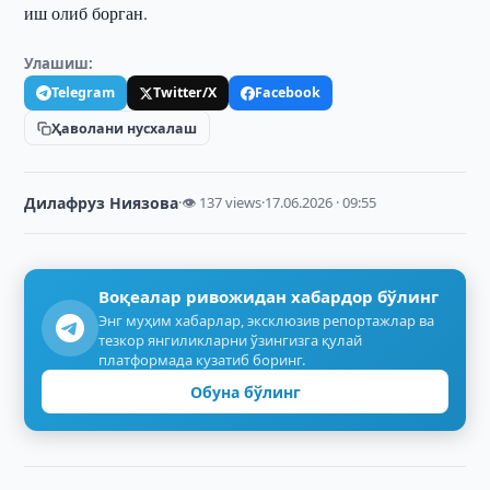
иш олиб борган.
Улашиш:
Telegram
Twitter/X
Facebook
Ҳаволани нусхалаш
Дилафруз Ниязова
·
👁 137 views
·
17.06.2026 · 09:55
Воқеалар ривожидан хабардор бўлинг
Энг муҳим хабарлар, эксклюзив репортажлар ва
тезкор янгиликларни ўзингизга қулай
платформада кузатиб боринг.
Обуна бўлинг