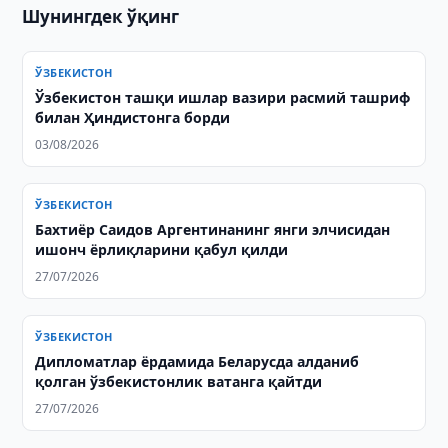
Шунингдек ўқинг
ЎЗБЕКИСТОН
Ўзбекистон ташқи ишлар вазири расмий ташриф
билан Ҳиндистонга борди
03/08/2026
ЎЗБЕКИСТОН
Бахтиёр Саидов Аргентинанинг янги элчисидан
ишонч ёрлиқларини қабул қилди
27/07/2026
ЎЗБЕКИСТОН
Дипломатлар ёрдамида Беларусда алданиб
қолган ўзбекистонлик ватанга қайтди
27/07/2026