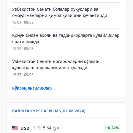
Ўзбекистон Сенати болалар ҳуқуқлари ва
омбудсманларни ҳимоя қилишни кучайтирди
16:01 · 09/08
Қонун билан аҳоли ва тадбиркорларга қулайликлар
яратилмоқда
15:59 · 09/08
Ўзбекистон Сенати ногиронларни қўллаб-
қувватлаш чораларини маъқуллади
15:57 · 09/08
Кўпроқ янгиликлар →
ВАЛЮТА КУРСЛАРИ (МБ, 07.08.2026)
USD
11915.64 сўм
↑ 0.24%