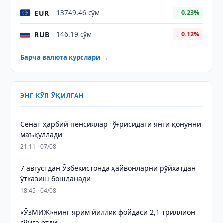
EUR
13749.46 сўм
↑ 0.23%
RUB
146.19 сўм
↓ 0.12%
Барча валюта курслари →
ЭНГ КЎП ЎҚИЛГАН
Сенат ҳарбий пенсиялар тўғрисидаги янги қонунни
маъқуллади
21:11 · 07/08
7 августдан Ўзбекистонда ҳайвонларни рўйхатдан
ўтказиш бошланади
18:45 · 04/08
«ЎзМИЖ»нинг ярим йиллик фойдаси 2,1 триллион
сўмга етди