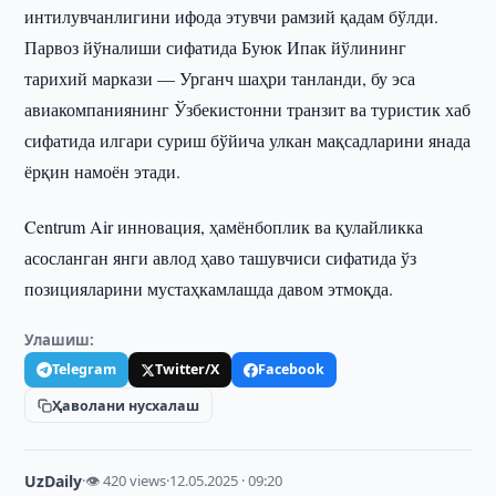
интилувчанлигини ифода этувчи рамзий қадам бўлди.
Парвоз йўналиши сифатида Буюк Ипак йўлининг
тарихий маркази — Урганч шаҳри танланди, бу эса
авиакомпаниянинг Ўзбекистонни транзит ва туристик хаб
сифатида илгари суриш бўйича улкан мақсадларини янада
ёрқин намоён этади.
Centrum Air инновация, ҳамёнбоплик ва қулайликка
асосланган янги авлод ҳаво ташувчиси сифатида ўз
позицияларини мустаҳкамлашда давом этмоқда.
Улашиш:
Telegram
Twitter/X
Facebook
Ҳаволани нусхалаш
UzDaily
·
👁 420 views
·
12.05.2025 · 09:20