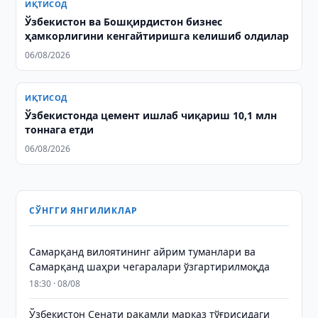
ИҚТИСОД
Ўзбекистон ва Бошқирдистон бизнес
ҳамкорлигини кенгайтиришга келишиб олдилар
06/08/2026
ИҚТИСОД
Ўзбекистонда цемент ишлаб чиқариш 10,1 млн
тоннага етди
06/08/2026
СЎНГГИ ЯНГИЛИКЛАР
Самарқанд вилоятининг айрим туманлари ва
Самарқанд шаҳри чегаралари ўзгартирилмоқда
18:30 · 08/08
Ўзбекистон Сенати рақамли марказ тўғрисидаги