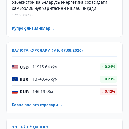
Ўзбекистон ва Беларусь энергетика соҳасидаги
ҳамкорлик йўл харитасини ишлаб чиқади
17:45 · 08/08
Кўпроқ янгиликлар →
ВАЛЮТА КУРСЛАРИ (МБ, 07.08.2026)
USD
11915.64 сўм
↑ 0.24%
EUR
13749.46 сўм
↑ 0.23%
RUB
146.19 сўм
↓ 0.12%
Барча валюта курслари →
ЭНГ КЎП ЎҚИЛГАН