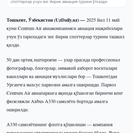
споттерлар учун энг йирик авиация турини ўтказди
Тошкент, Ўзбекистон (UzDaily.uz) —
2025 йил 11 май
куни Centrum Air авиакомпанияси авиация ишқибозлари
учун ўз тарихидаги энг йирик споттерлар турини ташкил
қилди.
50 дан ортиқ иштирокчи — улар орасида профессионал
фотографлар, блогерлар, оммавий ахборот воситалари
вакиллари ва авиация мухлислари бор — Тошкентдан
Урганчга махсус парвозни амалга оширишди. Парвоз
Centrum Air авиапаркига яқинда қўшилган биринчи кенг
фюзеляжли Airbus A330 самолёти бортида амалга
оширилди.
A330 самолётининг флотга қўшилиши — компания
ривожланиш стратегиясида муҳим босқич бўлди. Янги