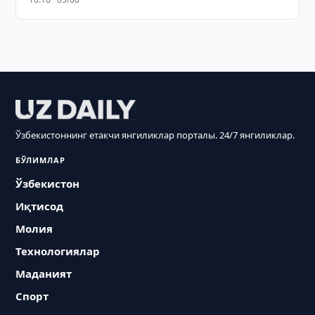
Ўзбекистоннинг етакчи янгиликлар порталы. 24/7 янгиликлар.
БЎЛИМЛАР
Ўзбекистон
Иқтисод
Молия
Технологиялар
Маданият
Спорт