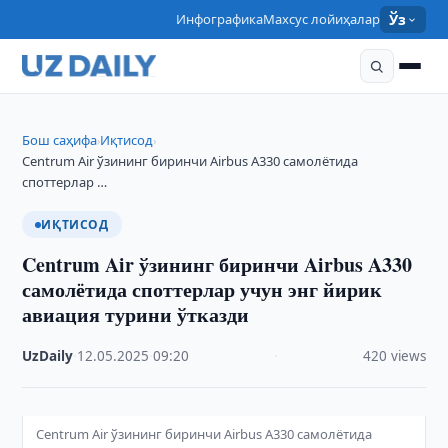
Инфографика
Махсус лойиҳалар
Ўз
Бош саҳифа
Иқтисод
›
›
Centrum Air ўзининг биринчи Airbus A330 самолётида
споттерлар …
ИҚТИСОД
Centrum Air ўзининг биринчи Airbus A330
самолётида споттерлар учун энг йирик
авиация турини ўтказди
UzDaily
·
12.05.2025
·
09:20
·
420 views
Centrum Air ўзининг биринчи Airbus A330 самолётида