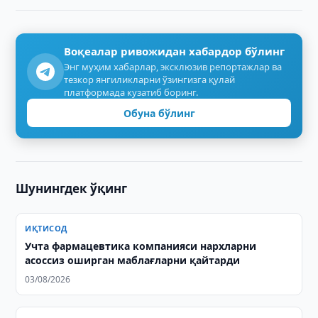
Воқеалар ривожидан хабардор бўлинг
Энг муҳим хабарлар, эксклюзив репортажлар ва
тезкор янгиликларни ўзингизга қулай
платформада кузатиб боринг.
Обуна бўлинг
Шунингдек ўқинг
ИҚТИСОД
Учта фармацевтика компанияси нархларни
асоссиз оширган маблағларни қайтарди
03/08/2026