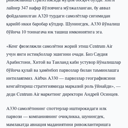
лайнер 347 нафар йўловчига мўлжалланган, бу аввал
фойдаланилган A320 турдаги самолётлар сиғимидан
қарийб икки баробар кўпдир. Шунингдек, A330 йўналиш
бўйича 10 тоннагача юк ташиш имкониятига эга.
«Кенг фюзеляжли самолётни жорий этиш Centrum Air
учун янги истиқболлар эшигини очади. Биз Саудия
Арабистони, Хитой ва Таиланд каби устувор йўналишлар
бўйича қулай ва ҳамёнбоп парвозлар билан таъминлашга
интилаяпмиз. Airbus A330 — парвозлар географиясини
кенгайтириш стратегиямизда марказий роль ўйнайди», —
деди Centrum Air маркетинг директори Андрей Осинцев.
A330 самолётининг споттерлар иштирокидаги илк
парвози — компаниянинг очиқликка, шунингдек,
мамлакатда авиация маданиятини ривожлантиришга