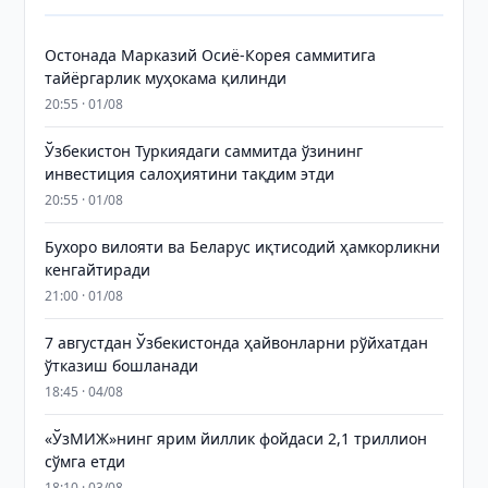
Остонада Марказий Осиё-Корея саммитига
тайёргарлик муҳокама қилинди
20:55 · 01/08
Ўзбекистон Туркиядаги саммитда ўзининг
инвестиция салоҳиятини тақдим этди
20:55 · 01/08
Бухоро вилояти ва Беларус иқтисодий ҳамкорликни
кенгайтиради
21:00 · 01/08
7 августдан Ўзбекистонда ҳайвонларни рўйхатдан
ўтказиш бошланади
18:45 · 04/08
«ЎзМИЖ»нинг ярим йиллик фойдаси 2,1 триллион
сўмга етди
18:10 · 03/08