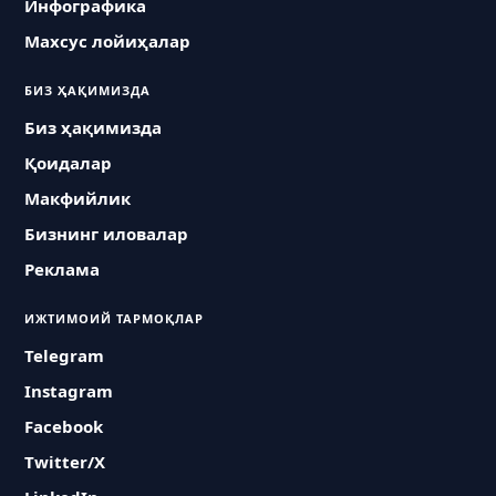
Инфографика
Махсус лойиҳалар
БИЗ ҲАҚИМИЗДА
Биз ҳақимизда
Қоидалар
Макфийлик
Бизнинг иловалар
Реклама
ИЖТИМОИЙ ТАРМОҚЛАР
Telegram
Instagram
Facebook
Twitter/X