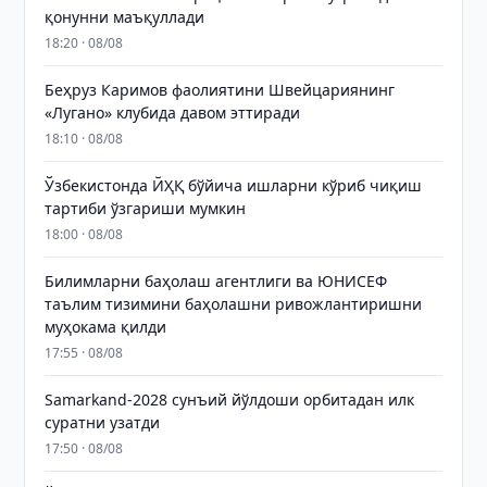
қонунни маъқуллади
18:20 · 08/08
Беҳруз Каримов фаолиятини Швейцариянинг
«Лугано» клубида давом эттиради
18:10 · 08/08
Ўзбекистонда ЙҲҚ бўйича ишларни кўриб чиқиш
тартиби ўзгариши мумкин
18:00 · 08/08
Билимларни баҳолаш агентлиги ва ЮНИСЕФ
таълим тизимини баҳолашни ривожлантиришни
муҳокама қилди
17:55 · 08/08
Samarkand-2028 сунъий йўлдоши орбитадан илк
суратни узатди
17:50 · 08/08