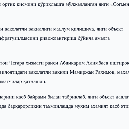
н ортиқ қисмини қўриқлашга мўлжалланган янги «Согме
и ваколатли вакиллиги маълум қилишича, янги объект
инфратузилмасини ривожлантириш бўйича амалга
тон Чегара хизмати раиси Абдикарим Алимбаев иштиро
 вилоятидаги ваколатли вакили Мамиржан Раҳимов, маҳа
зматчилар қатнашди.
ларини касб байрами билан табриклаб, янги объект давла
сида барқарорликни таъминлашда муҳим аҳамият касб эт