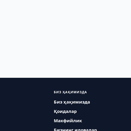
БИЗ ҲАҚИМИЗДА
Биз ҳақимизда
Қоидалар
Макфийлик
Бизнинг иловалар