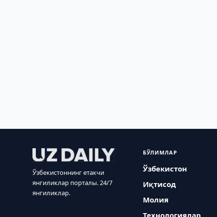
БЎЛИМЛАР
Ўзбекистон
Ўзбекистоннинг етакчи
янгиликлар порталы. 24/7
Иқтисод
янгиликлар.
Молия
Технологиялар