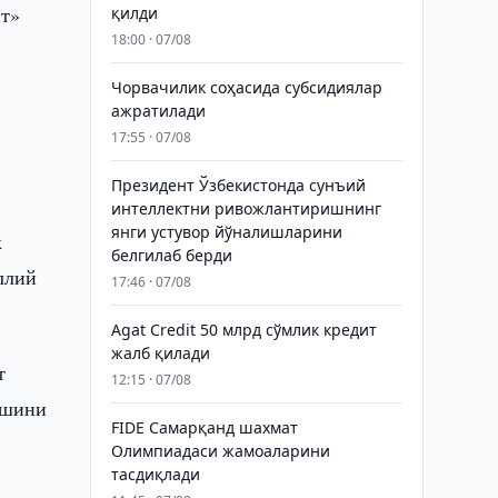
нт»
қилди
18:00 · 07/08
Чорвачилик соҳасида субсидиялар
ажратилади
17:55 · 07/08
Президент Ўзбекистонда сунъий
интеллектни ривожлантиришнинг
янги устувор йўналишларини
к
белгилаб берди
ллий
17:46 · 07/08
Agat Credit 50 млрд сўмлик кредит
жалб қилади
т
12:15 · 07/08
ишини
FIDE Самарқанд шахмат
Олимпиадаси жамоаларини
тасдиқлади