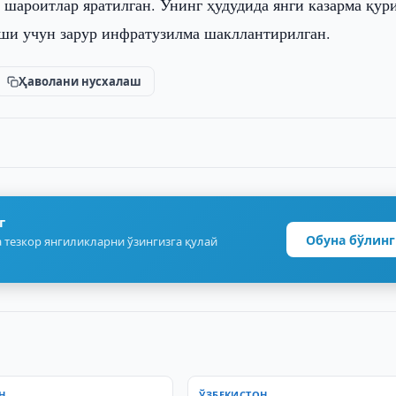
 шароитлар яратилган. Унинг ҳудудида янги казарма қур
ши учун зарур инфратузилма шакллантирилган.
Ҳаволани нусхалаш
г
Обуна бўлинг
 тезкор янгиликларни ўзингизга қулай
Н
ЎЗБЕКИСТОН