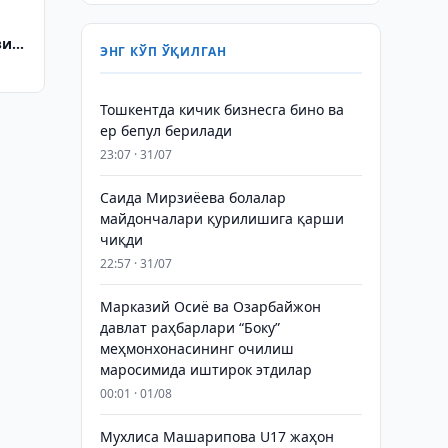
азиш
ЭНГ КЎП ЎҚИЛГАН
Тошкентда кичик бизнесга бино ва
ер бепул берилади
23:07 · 31/07
Саида Мирзиёева болалар
майдончалари қурилишига қарши
чиқди
22:57 · 31/07
Марказий Осиё ва Озарбайжон
давлат раҳбарлари “Боку”
меҳмонхонасининг очилиш
маросимида иштирок этдилар
00:01 · 01/08
Мухлиса Машарипова U17 жаҳон