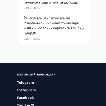
чемпионатида олтин медал олди
23:45 · 31/07
Ўзбекистон, Қирғизистон ва
Озарбайжон биринчи хонимлари
«Олтин Болалик» марказига ташриф
буюрди
23:01 · 31/07
ИЖТИМОИЙ ТАРМОҚЛАР
Telegram
Instagram
Facebook
Twitter/X