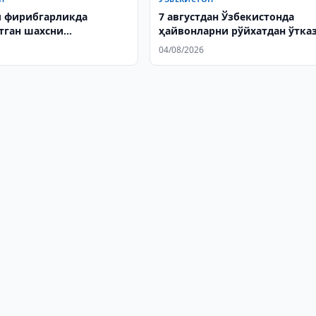
 фирибгарликда
7 августдан Ўзбекистонда
тган шахсни
ҳайвонларни рўйхатдан ўтк
онга қайтарди
бошланади
04/08/2026