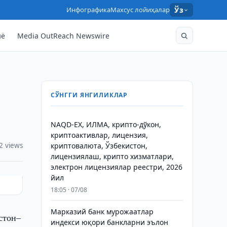
Инфографика
Махсус лойиҳалар
Ўз
нё
Media OutReach Newswire
СЎНГГИ ЯНГИЛИКЛАР
NAQD-EX, ИЛМА, крипто-дўкон,
криптоактивлар, лицензия,
2 views
криптовалюта, Ўзбекистон,
лицензиялаш, крипто хизматлари,
электрон лицензиялар реестри, 2026
йил
18:05 · 07/08
Марказий банк мурожаатлар
стон–
индекси юқори банкларни эълон