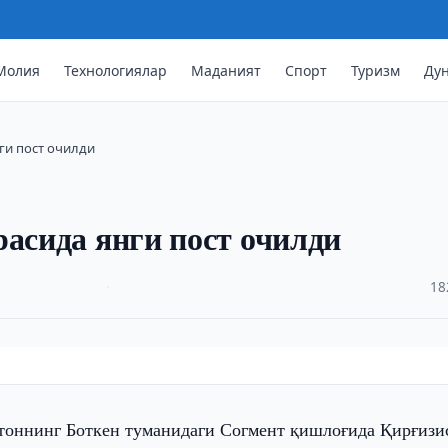
Молия
Технологиялар
Маданият
Спорт
Туризм
Ду
ги пост очилди
расида янги пост очилди
·
18
тоннинг Боткен туманидаги Согмент қишлоғида Қирғизи