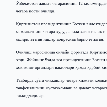
Ўзбекистон давлат чегарасининг 12 километрда
чегара пости очилди.
Қирғизистон президентининг Боткен вилоятидаг
мамлакатнинг чегара ҳудудларида хавфсизлик 
оширилаётган ишлар доирасида барпо этилган.
Очилиш маросимида онлайн форматда Қирғизис
этди. Жойнинг ўзида эса президентнинг Боткен
ҳокимият органлари вакиллари ҳамда ҳарбий хи
Тадбирда сўзга чиққанлар чегара хизмати ходим
хавфсизлигини мустаҳкамлаш ва давлат чегара
таъкидладилар.