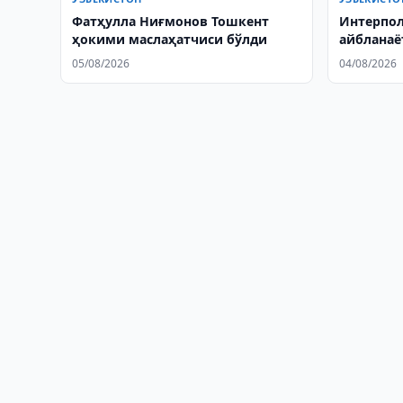
Фатҳулла Ниғмонов Тошкент
Интерпол
ҳокими маслаҳатчиси бўлди
айбланаё
Ўзбекист
05/08/2026
04/08/2026