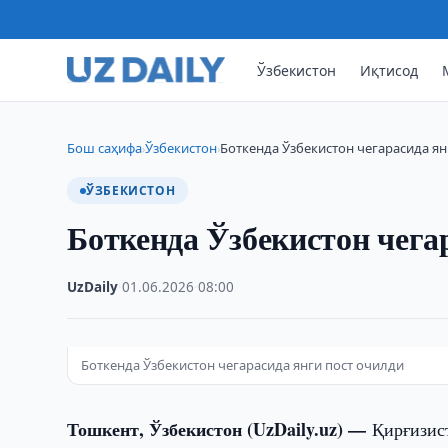
Ўзбекистон
Иқтисод
Бош саҳифа
Ўзбекистон
Боткенда Ўзбекистон чегарасида ян
›
›
ЎЗБЕКИСТОН
Боткенда Ўзбекистон чега
UzDaily
·
01.06.2026
·
08:00
Боткенда Ўзбекистон чегарасида янги пост очилди
Тошкент, Ўзбекистон (UzDaily.uz) —
Қирғизис