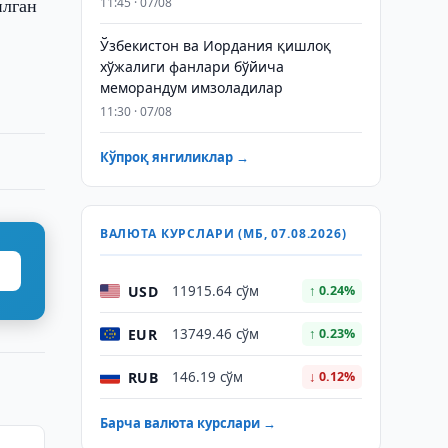
илган
11:45 · 07/08
Ўзбекистон ва Иордания қишлоқ
хўжалиги фанлари бўйича
меморандум имзоладилар
11:30 · 07/08
Кўпроқ янгиликлар →
ВАЛЮТА КУРСЛАРИ (МБ, 07.08.2026)
USD
11915.64 сўм
↑ 0.24%
EUR
13749.46 сўм
↑ 0.23%
RUB
146.19 сўм
↓ 0.12%
Барча валюта курслари →