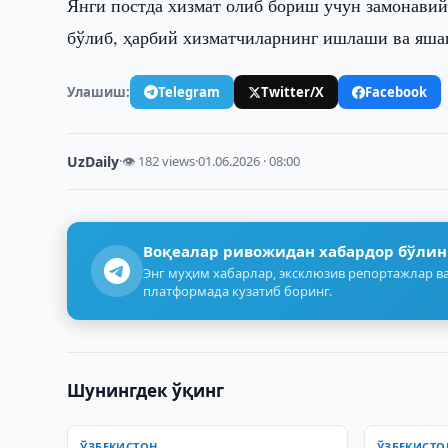
Янги постда хизмат олиб бориш учун замонавий
бўлиб, ҳарбий хизматчиларнинг ишлаши ва яша
Улашиш:
Telegram
Twitter/X
Facebook
UzDaily
·
👁 182 views
·
01.06.2026 · 08:00
Воқеалар ривожидан хабардор бўлин
Энг муҳим хабарлар, эксклюзив репортажлар ва
платформада кузатиб боринг.
Шунингдек ўқинг
ЎЗБЕКИСТОН
ЎЗБЕКИСТО