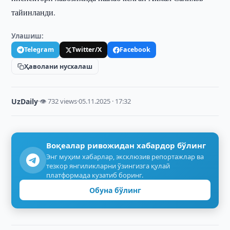
тайинланди.
Улашиш:
Telegram
Twitter/X
Facebook
Ҳаволани нусхалаш
UzDaily
·
👁 732 views
·
05.11.2025 · 17:32
Воқеалар ривожидан хабардор бўлинг
Энг муҳим хабарлар, эксклюзив репортажлар ва
тезкор янгиликларни ўзингизга қулай
платформада кузатиб боринг.
Обуна бўлинг