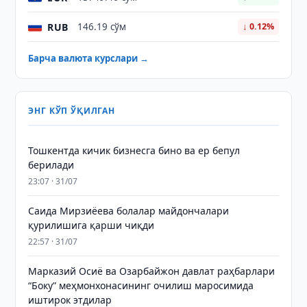
RUB
146.19 сўм
↓ 0.12%
Барча валюта курслари →
ЭНГ КЎП ЎҚИЛГАН
Тошкентда кичик бизнесга бино ва ер бепул
берилади
23:07 · 31/07
Саида Мирзиёева болалар майдончалари
қурилишига қарши чиқди
22:57 · 31/07
Марказий Осиё ва Озарбайжон давлат раҳбарлари
“Боку” меҳмонхонасининг очилиш маросимида
иштирок этдилар