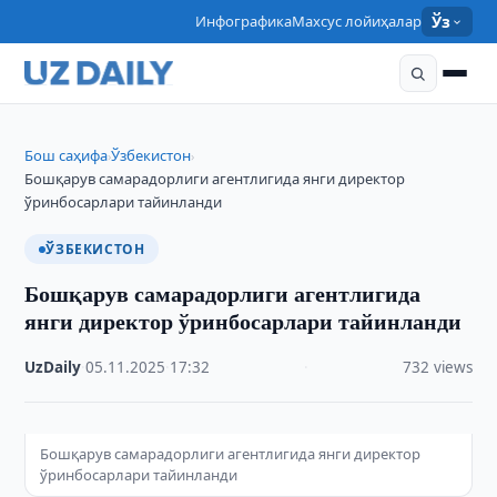
Инфографика
Махсус лойиҳалар
Ўз
Бош саҳифа
Ўзбекистон
›
›
Бошқарув самарадорлиги агентлигида янги директор
ўринбосарлари тайинланди
ЎЗБЕКИСТОН
Бошқарув самарадорлиги агентлигида
янги директор ўринбосарлари тайинланди
UzDaily
·
05.11.2025
·
17:32
·
732 views
Бошқарув самарадорлиги агентлигида янги директор
ўринбосарлари тайинланди