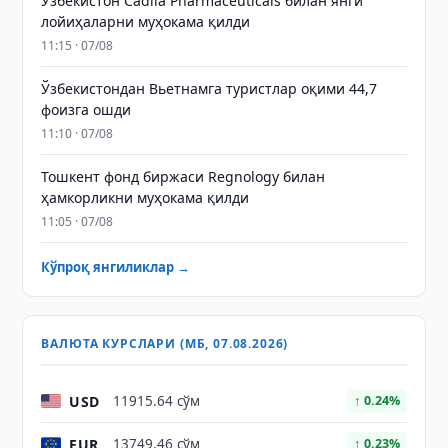
Ўзбекистон Cadila Pharmaceuticals билан янги
лойиҳаларни муҳокама қилди
11:15 · 07/08
Ўзбекистондан Вьетнамга туристлар оқими 44,7
фоизга ошди
11:10 · 07/08
Тошкент фонд биржаси Regnology билан
ҳамкорликни муҳокама қилди
11:05 · 07/08
Кўпроқ янгиликлар →
ВАЛЮТА КУРСЛАРИ (МБ, 07.08.2026)
USD
11915.64 сўм
↑ 0.24%
EUR
13749.46 сўм
↑ 0.23%