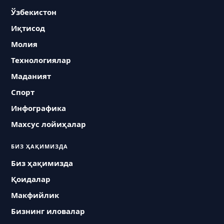
Ўзбекистон
Иқтисод
Молия
Технологиялар
Маданият
Спорт
Инфографика
Махсус лойиҳалар
БИЗ ҲАҚИМИЗДА
Биз ҳақимизда
Қоидалар
Макфийлик
Бизнинг иловалар