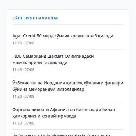
СЎНГГИ ЯНГИЛИКЛАР
Agat Credit 50 млрд сўмлик кредит жалб қилади
12:15 · 07/08
FIDE Самарқанд шахмат Олимпиадаси
жамоаларини тасдиқлади
11:45 · 07/08
Ўзбекистон ва Иордания қишлоқ хўжалиги фанлари
бўйича меморандум имзоладилар
11:30 · 07/08
Фарғона вилояти Афғонистон бизнеслари билан
ҳамкорликни кенгайтирмоқда
11:20 · 07/08