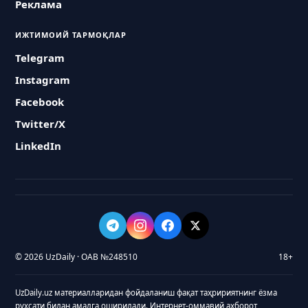
Реклама
ИЖТИМОИЙ ТАРМОҚЛАР
Telegram
Instagram
Facebook
Twitter/X
LinkedIn
© 2026 UzDaily · ОАВ №248510
18+
UzDaily.uz материалларидан фойдаланиш фақат таҳририятнинг ёзма
рухсати билан амалга оширилади. Интернет-оммавий ахборот