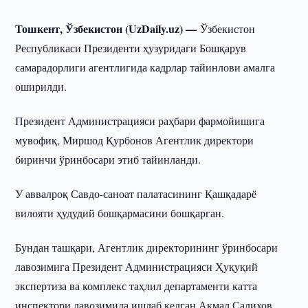
Тошкент, Ўзбекистон (UzDaily.uz) —
Ўзбекистон
Республикаси Президенти ҳузуридаги Бошқарув
самарадорлиги агентлигида кадрлар тайинлови амалга
оширилди.
Президент Администрацияси раҳбари фармойишига
мувофиқ, Миршод Қурбонов Агентлик директори
биринчи ўринбосари этиб тайинланди.
У аввалроқ Савдо-саноат палатасининг Қашқадарё
вилояти ҳудудий бошқармасини бошқарган.
Бундан ташқари, Агентлик директорининг ўринбосари
лавозимига Президент Администрацияси Ҳуқуқий
экспертиза ва комплекс таҳлил департаменти катта
инспектори лавозимида ишлаб келган Акмал Салихов