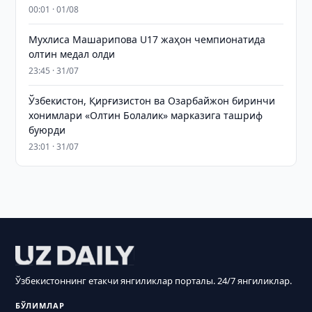
00:01 · 01/08
Мухлиса Машарипова U17 жаҳон чемпионатида
олтин медал олди
23:45 · 31/07
Ўзбекистон, Қирғизистон ва Озарбайжон биринчи
хонимлари «Олтин Болалик» марказига ташриф
буюрди
23:01 · 31/07
Ўзбекистоннинг етакчи янгиликлар порталы. 24/7 янгиликлар.
БЎЛИМЛАР