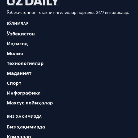
Ўзбекистоннинг етакчи янгиликлар порталы. 24/7 янгиликлар.
БЎЛИМЛАР
Ўзбекистон
Иқтисод
Молия
Технологиялар
Маданият
Спорт
Инфографика
Махсус лойиҳалар
БИЗ ҲАҚИМИЗДА
Биз ҳақимизда
Қоидалар