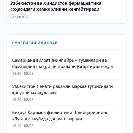
Ўзбекистон ва Ҳиндистон фармацевтика
соҳасидаги ҳамкорликни кенгайтиради
04/08/2026
СЎНГГИ ЯНГИЛИКЛАР
Самарқанд вилоятининг айрим туманлари ва
Самарқанд шаҳри чегаралари ўзгартирилмоқда
18:30 · 08/08
Ўзбекистон Сенати рақамли марказ тўғрисидаги
қонунни маъқуллади
18:20 · 08/08
Беҳруз Каримов фаолиятини Швейцариянинг
«Лугано» клубида давом эттиради
18:10 · 08/08