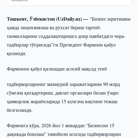
Тошкент, Ўзбекистон (UzDaily.uz) —
“Бизнес юритишни
ҳамда лицензиялаш ва рухсат бериш тартиб-
таомилларини соддалаштиришга доир навбатдаги чора-
тадбирлар тўғрисида”ги Президент Фармони қабул
қилинди.
Фармонни қабул қилишдан асосий мақсад этиб
тадбиркорларнинг маъмурий харажатларини 90 млрд
сўмгача қисқартириш, давлат органлари билан ўзаро
ҳамкорлик жараёнларида 15 кунгача вақтини тежаш
белгиланди.
Фармонга кўра, 2026 йил 1 январдан “Бизнесни 15
дақиқада бошлаш” тамойили асосида тадбиркорларни