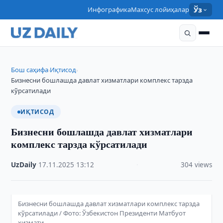
Инфографика
Махсус лойиҳалар
Ўз
Бош саҳифа
Иқтисод
›
›
Бизнесни бошлашда давлат хизматлари комплекс тарзда
кўрсатилади
ИҚТИСОД
Бизнесни бошлашда давлат хизматлари
комплекс тарзда кўрсатилади
UzDaily
·
17.11.2025
·
13:12
·
304 views
Бизнесни бошлашда давлат хизматлари комплекс тарзда
кўрсатилади / Фото: Ўзбекистон Президенти Матбуот
хизмати.