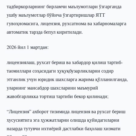
тадбиркорларнинг бирламчи маълумотлари ўзгарганда
ушбу маълумотлар бўйича ўзгартиришлар ЯТТ
гувоҳномасига, лицензия, рухсатнома ва хабарномаларга
автоматик тарзда бепул киритилади.
2026 йил 1 мартдан:
лицензиялаш, рухсат бериш ва хабардор қилиш тартиб-
таомиллари соҳасидаги ҳуқуқбузарликларни содир
этганлик учун юридик шахсларга жарима қўлланилганда,
уларнинг мансабдор шахсларини маъмурий
жавобгарликка тортиш тартиби бекор қилинади;
“Лицензия” ахборот тизимида лицензия ва рухсат бериш
хусусиятига эга ҳужжатларни олишда қуйидагиларни
назарда тутувчи ихтиёрий дастлабки баҳолаш хизмати