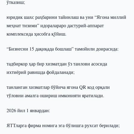
ўтказиш;
юридик шахс раҳбарини тайинлаш ва уни “Ягона миллий
меҳнат тизими” идоралараро дастурий-аппарат
комплексида ҳисобга қўйиш.
“Бизнесни 15 дақиқада бошлаш” тамойили доирасида:
тадбиркор ҳар бир хизматдан ўз танлови асосида
ихтиёрий равишда фойдаланади;
танланган хизматлар бўйича ягона QR код орқали
тўловни амалга ошириш имконияти яратилади.
2026 йил 1 январдан:
ЯТТларга фирма номига эга бўлишга рухсат берилади;