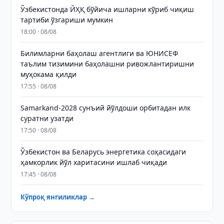
Ўзбекистонда ЙҲҚ бўйича ишларни кўриб чиқиш
тартиби ўзгариши мумкин
18:00 · 08/08
Билимларни баҳолаш агентлиги ва ЮНИСЕФ
таълим тизимини баҳолашни ривожлантиришни
муҳокама қилди
17:55 · 08/08
Samarkand-2028 сунъий йўлдоши орбитадан илк
суратни узатди
17:50 · 08/08
Ўзбекистон ва Беларусь энергетика соҳасидаги
ҳамкорлик йўл харитасини ишлаб чиқади
17:45 · 08/08
Кўпроқ янгиликлар →