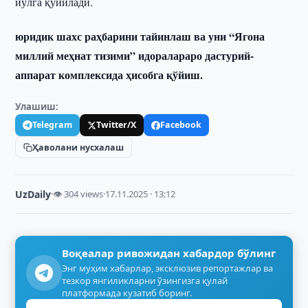
йўлга қўйилади.
юридик шахс раҳбарини тайинлаш ва уни “Ягона
миллий меҳнат тизими” идоралараро дастурий-
аппарат комплексида ҳисобга қўйиш.
Улашиш:
Telegram
Twitter/X
Facebook
Ҳаволани нусхалаш
UzDaily
·
👁 304 views
·
17.11.2025 · 13:12
Воқеалар ривожидан хабардор бўлинг
Энг муҳим хабарлар, эксклюзив репортажлар ва
тезкор янгиликларни ўзингизга қулай
платформада кузатиб боринг.