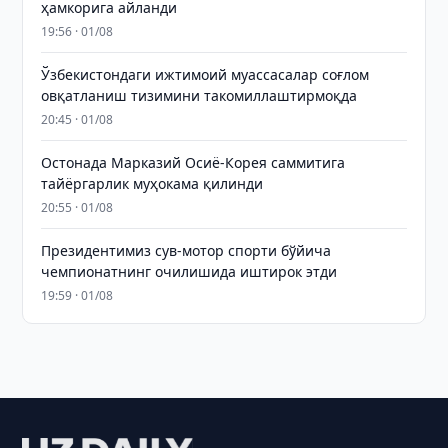
ҳамкорига айланди
19:56 · 01/08
Ўзбекистондаги ижтимоий муассасалар соғлом
овқатланиш тизимини такомиллаштирмоқда
20:45 · 01/08
Остонада Марказий Осиё-Корея саммитига
тайёргарлик муҳокама қилинди
20:55 · 01/08
Президентимиз сув-мотор спорти бўйича
чемпионатнинг очилишида иштирок этди
19:59 · 01/08