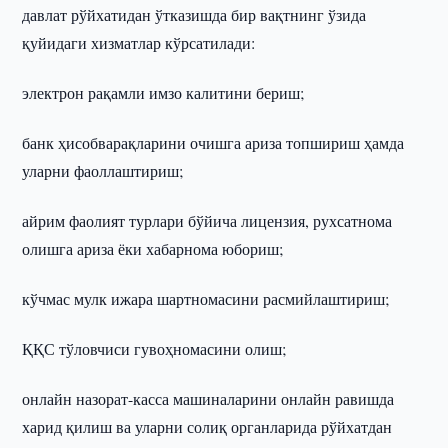
давлат рўйхатидан ўтказишда бир вақтнинг ўзида
қуйидаги хизматлар кўрсатилади:
электрон рақамли имзо калитини бериш;
банк ҳисобварақларини очишга ариза топшириш ҳамда
уларни фаоллаштириш;
айрим фаолият турлари бўйича лицензия, рухсатнома
олишга ариза ёки хабарнома юбориш;
кўчмас мулк ижара шартномасини расмийлаштириш;
ҚҚС тўловчиси гувоҳномасини олиш;
онлайн назорат-касса машиналарини онлайн равишда
харид қилиш ва уларни солиқ органларида рўйхатдан