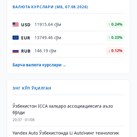
ВАЛЮТА КУРСЛАРИ (МБ, 07.08.2026)
USD
11915.64 сўм
↑ 0.24%
EUR
13749.46 сўм
↑ 0.23%
RUB
146.19 сўм
↓ 0.12%
Барча валюта курслари →
ЭНГ КЎП ЎҚИЛГАН
Ўзбекистон ICCA халқаро ассоциациясига аъзо
бўлди
20:37 · 01/08
Yandex Auto Ўзбекистонда Li Auto’нинг технологик