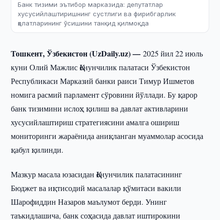
Банк тизими эътибор марказида: депутатлар
хусусийлаштиришнинг сустлиги ва фирибгарлик
ҳолатларининг ўсишини танқид қилмоқда
Тошкент, Ўзбекистон (UzDaily.uz) —
2025 йил 22 июль
куни Олий Мажлис Қонунчилик палатаси Ўзбекистон
Республикаси Марказий банки раиси Тимур Ишметов
номига расмий парламент сўровини йўллади. Бу қарор
банк тизимини ислоҳ қилиш ва давлат активларини
хусусийлаштириш стратегиясини амалга ошириш
мониторинги жараёнида аниқланган муаммолар асосида
қабул қилинди.
Мазкур масала юзасидан Қонунчилик палатасининг
Бюджет ва иқтисодий масалалар қўмитаси вакили
Шарофиддин Назаров маълумот берди. Унинг
таъкидлашича, банк соҳасида давлат иштирокини