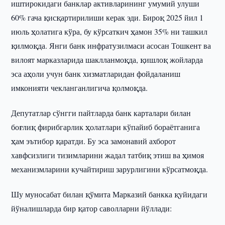
иштирокидаги банклар активларининг умумий улуши
60% гача қисқартирилиши керак эди. Бироқ 2025 йил 1
июль ҳолатига кўра, бу кўрсаткич ҳамон 35% ни ташкил
қилмоқда. Янги банк инфратузилмаси асосан Тошкент ва
вилоят марказларида шаклланмоқда, қишлоқ жойларда
эса аҳоли учун банк хизматларидан фойдаланиш
имконияти чекланганлигича қолмоқда.
Депутатлар сўнгги пайтларда банк карталари билан
боғлиқ фирибгарлик ҳолатлари кўпайиб бораётганига
ҳам эътибор қаратди. Бу эса замонавий ахборот
хавфсизлиги тизимларини жадал татбиқ этиш ва ҳимоя
механизмларини кучайтириш зарурлигини кўрсатмоқда.
Шу муносабат билан қўмита Марказий банкка қуйидаги
йўналишларда бир қатор саволларни йўллади: