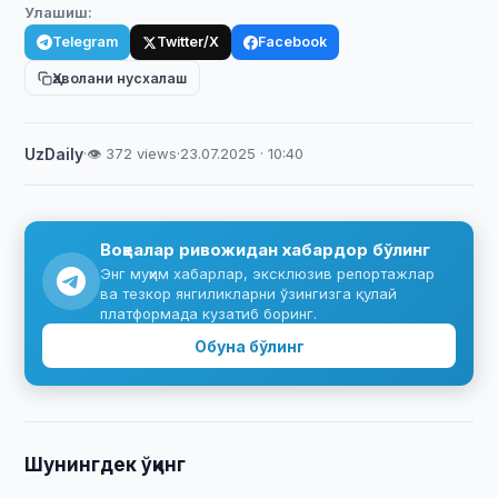
Улашиш:
Telegram
Twitter/X
Facebook
Ҳаволани нусхалаш
UzDaily
·
👁 372 views
·
23.07.2025 · 10:40
Воқеалар ривожидан хабардор бўлинг
Энг муҳим хабарлар, эксклюзив репортажлар
ва тезкор янгиликларни ўзингизга қулай
платформада кузатиб боринг.
Обуна бўлинг
Шунингдек ўқинг