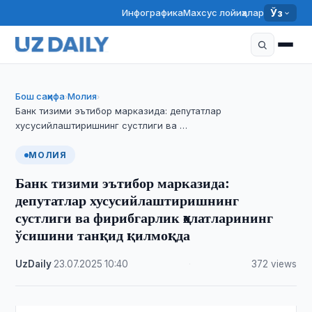
Инфографика
Махсус лойиҳалар
Ўз
Бош саҳифа
Молия
›
›
Банк тизими эътибор марказида: депутатлар
хусусийлаштиришнинг сустлиги ва …
МОЛИЯ
Банк тизими эътибор марказида:
депутатлар хусусийлаштиришнинг
сустлиги ва фирибгарлик ҳолатларининг
ўсишини танқид қилмоқда
UzDaily
·
23.07.2025
·
10:40
·
372 views