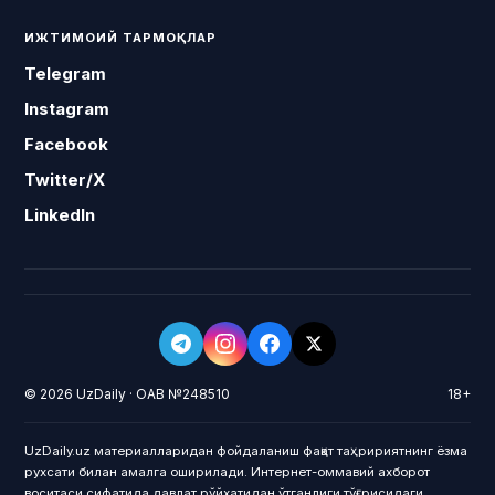
ИЖТИМОИЙ ТАРМОҚЛАР
Telegram
Instagram
Facebook
Twitter/X
LinkedIn
© 2026 UzDaily · ОАВ №248510
18+
UzDaily.uz материалларидан фойдаланиш фақат таҳририятнинг ёзма
рухсати билан амалга оширилади. Интернет-оммавий ахборот
воситаси сифатида давлат рўйхатидан ўтганлиги тўғрисидаги