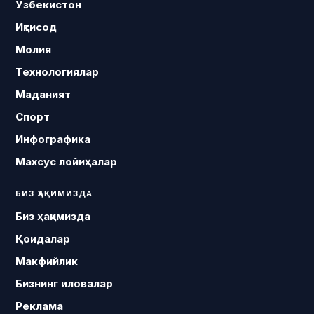
Ўзбекистон
Иқтисод
Молия
Технологиялар
Маданият
Спорт
Инфографика
Махсус лойиҳалар
БИЗ ҲАҚИМИЗДА
Биз ҳақимизда
Қоидалар
Макфийлик
Бизнинг иловалар
Реклама