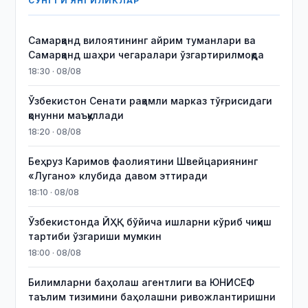
СЎНГГИ ЯНГИЛИКЛАР
Самарқанд вилоятининг айрим туманлари ва
Самарқанд шаҳри чегаралари ўзгартирилмоқда
18:30 · 08/08
Ўзбекистон Сенати рақамли марказ тўғрисидаги
қонунни маъқуллади
18:20 · 08/08
Беҳруз Каримов фаолиятини Швейцариянинг
«Лугано» клубида давом эттиради
18:10 · 08/08
Ўзбекистонда ЙҲҚ бўйича ишларни кўриб чиқиш
тартиби ўзгариши мумкин
18:00 · 08/08
Билимларни баҳолаш агентлиги ва ЮНИСЕФ
таълим тизимини баҳолашни ривожлантиришни