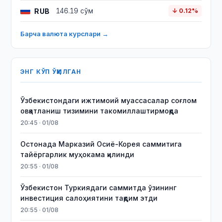
RUB
146.19 сўм
↓ 0.12%
Барча валюта курслари →
ЭНГ КЎП ЎҚИЛГАН
Ўзбекистондаги ижтимоий муассасалар соғлом
овқатланиш тизимини такомиллаштирмоқда
20:45 · 01/08
Остонада Марказий Осиё-Корея саммитига
тайёргарлик муҳокама қилинди
20:55 · 01/08
Ўзбекистон Туркиядаги саммитда ўзининг
инвестиция салоҳиятини тақдим этди
20:55 · 01/08