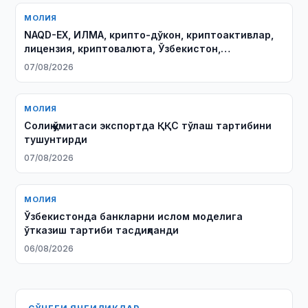
МОЛИЯ
NAQD-EX, ИЛМА, крипто-дўкон, криптоактивлар,
лицензия, криптовалюта, Ўзбекистон,
лицензиялаш, крипто хизматлари, электрон
07/08/2026
лицензиялар реестри, 2026 йил
МОЛИЯ
Солиқ қўмитаси экспортда ҚҚС тўлаш тартибини
тушунтирди
07/08/2026
МОЛИЯ
Ўзбекистонда банкларни ислом моделига
ўтказиш тартиби тасдиқланди
06/08/2026