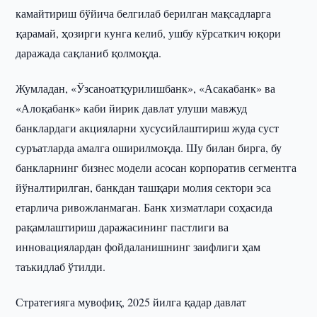
камайтириш бўйича белгилаб берилган мақсадларга
қарамай, ҳозирги кунга келиб, ушбу кўрсаткич юқори
даражада сақланиб қолмоқда.
Жумладан, «Ўзсаноатқурилишбанк», «Асакабанк» ва
«Алоқабанк» каби йирик давлат улуши мавжуд
банклардаги акцияларни хусусийлаштириш жуда суст
суръатларда амалга оширилмоқда. Шу билан бирга, бу
банкларнинг бизнес модели асосан корпоратив сегментга
йўналтирилган, банкдан ташқари молия сектори эса
етарлича ривожланмаган. Банк хизматлари соҳасида
рақамлаштириш даражасининг пастлиги ва
инновациялардан фойдаланишнинг заифлиги ҳам
таъкидлаб ўтилди.
Стратегияга мувофиқ, 2025 йилга қадар давлат