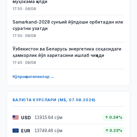
муҳокама қилди
17:55 · 08/08
Samarkand-2028 сунъий йўлдоши орбитадан илк
суратни узатди
17:50 · 08/08
Ўзбекистон ва Беларусь энергетика соҳасидаги
ҳамкорлик йўл харитасини ишлаб чиқади
17:45 · 08/08
Кўпроқ янгиликлар →
ВАЛЮТА КУРСЛАРИ (МБ, 07.08.2026)
USD
11915.64 сўм
↑ 0.24%
EUR
13749.46 сўм
↑ 0.23%