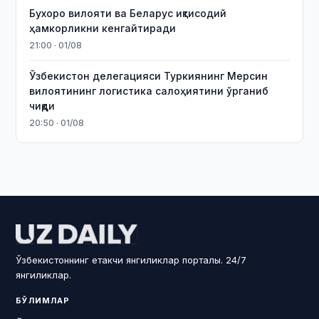
Бухоро вилояти ва Беларус иқтисодий
ҳамкорликни кенгайтиради
21:00 · 01/08
Ўзбекистон делегацияси Туркиянинг Мерсин
вилоятининг логистика салоҳиятини ўрганиб
чиқди
20:50 · 01/08
Ўзбекистоннинг етакчи янгиликлар порталы. 24/7
янгиликлар.
БЎЛИМЛАР