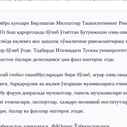
тябрь кунлари Бирлашган Миллатлар Ташкилотининг Ри
) бош қароргоҳида бўлиб ўтаётган Бутунжаҳон озиқ-ов
сиёда иқлимга мос қишлоқ хўжалигини ривожлантириш 
бир бўлиб ўтди. Тадбирда Италиядаги Тускиа университе
бекистон ёшлари делегацияси ҳам фаол иштирок этди.
й глобал ташаббусларидан бири бўлиб, аграр озиқ-овқ
иги, барқарорлик ва иқлим ўзгариши муаммоларига ечим
шбу форум доирасида мулоқотлар, панель муҳокамалари в
ё етакчилари, экспертлар, халқаро молиявий институтла
ари, ёшлар ва фаоллар иштирок этади.
збекистон элчихонаси, ФАОнинг Ўзбекистондаги