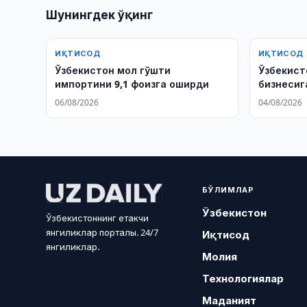
Шунингдек ўқинг
ИҚТИСОД
ИҚТИСОД
Ўзбекистон мол гўшти
Ўзбекист
импортини 9,1 фоизга оширди
бизнесиг
салоҳият
06/08/2026
04/08/2026
БЎЛИМЛАР
Ўзбекистон
Ўзбекистоннинг етакчи
янгиликлар порталы. 24/7
Иқтисод
янгиликлар.
Молия
Технологиялар
Маданият