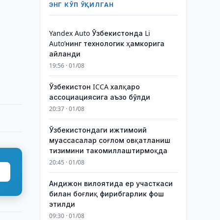
ЭНГ КЎП ЎҚИЛГАН
Yandex Auto Ўзбекистонда Li
Auto’нинг технологик ҳамкорига
айланди
19:56 · 01/08
Ўзбекистон ICCA халқаро
ассоциациясига аъзо бўлди
20:37 · 01/08
Ўзбекистондаги ижтимоий
муассасалар соғлом овқатланиш
тизимини такомиллаштирмоқда
20:45 · 01/08
Андижон вилоятида ер участкаси
билан боғлиқ фирибгарлик фош
этилди
09:30 · 01/08