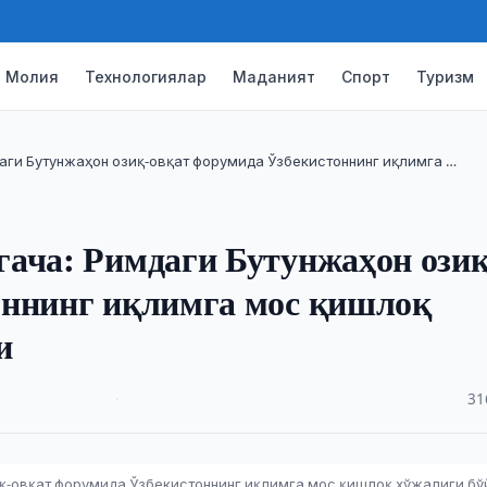
Молия
Технологиялар
Маданият
Спорт
Туризм
аги Бутунжаҳон озиқ-овқат форумида Ўзбекистоннинг иқлимга …
гача: Римдаги Бутунжаҳон озиқ
оннинг иқлимга мос қишлоқ
и
·
31
иқ-овқат форумида Ўзбекистоннинг иқлимга мос қишлоқ хўжалиги бў