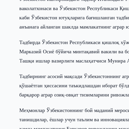
ваколатхонаси ва Ўзбекистон Республикаси Қи
каби Ўзбекистон ютуқларига бағишланган тадби
анъанага айланган шаклда мамлакатнинг аграр 
Тадбирда Ўзбекистон Республикаси қишлоқ хў
Марказий Осиё бўйича минтақавий вакили ва б
Ташқи ишлар вазирлиги маслаҳатчиси Мунира 
Тадбирнинг асосий мақсади Ўзбекистоннинг агр
қўшаётган ҳиссасини таъкидлашдан иборат бўлд
барқарор аграр озиқ-овқат тизимларини ривожл
Меҳмонлар Ўзбекистоннинг бой маданий мероси
танишдилар, ёшлар учун таълим ва инновацияла
ҳамда мамлакатнинг Барқарор ривожланиш мақс