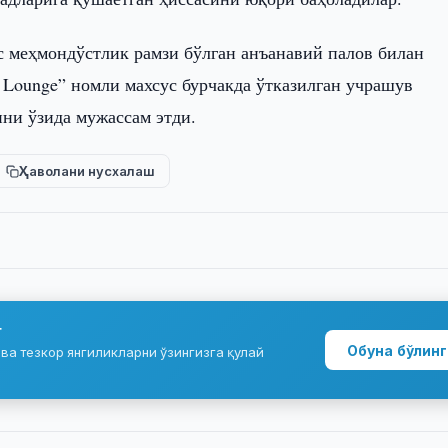
с меҳмондўстлик рамзи бўлган анъанавий палов билан
 Lounge” номли махсус бурчакда ўтказилган учрашув
ни ўзида мужассам этди.
Ҳаволани нусхалаш
г
Обуна бўлинг
ва тезкор янгиликларни ўзингизга қулай