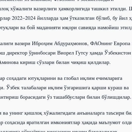
шлоқ хўжалиги вазирлиги ҳамкорлигида ташкил этилди. 
рлар 2022–2024 йилларда ҳам ўтказилган бўлиб, бу йил 
ютуқлари ва бой маданияти юқори савияда намойиш этил
жалиги вазири Иброҳим Абдураҳмонов, ФАОнинг Европа 
ош директор ўринбосари Виорел Гутсу ҳамда Ўзбекистон
Аминова кириш сўзлари билан чиқиш қилдилар.
ар соҳадаги ютуқларини ва глобал иқлим ечимларига
и. Ўзбек талабалари иқлим ўзгаришига қарши кураш ва
антириш борасидаги ўз ташаббуслари билан бўлишдилар.
 ва унинг қишлоқ хўжалигидаги анъаналарга таъсири би
р соҳасида яратилган имкониятлар ҳақида маълумот олд
адларига қўшаётган ҳиссасини юқори баҳоладилар.