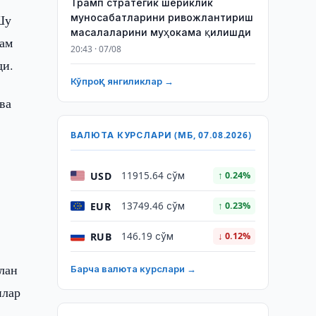
Трамп стратегик шериклик
муносабатларини ривожлантириш
Шу
масалаларини муҳокама қилишди
ҳам
20:43 · 07/08
ди.
Кўпроқ янгиликлар →
ва
ВАЛЮТА КУРСЛАРИ (МБ, 07.08.2026)
USD
11915.64 сўм
↑ 0.24%
EUR
13749.46 сўм
↑ 0.23%
RUB
146.19 сўм
↓ 0.12%
лан
Барча валюта курслари →
илар