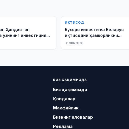
ИҚТИСОД
он Ҳиндистон
Бухоро вилояти ва Беларус
а ўзининг инвестиция
иқтисодий ҳамкорликни
ини тақдим этди
кенгайтиради
01/08/2026
БИЗ ҲАҚИМИЗДА
Биз ҳақимизда
Қоидалар
Макфийлик
Бизнинг иловалар
Реклама