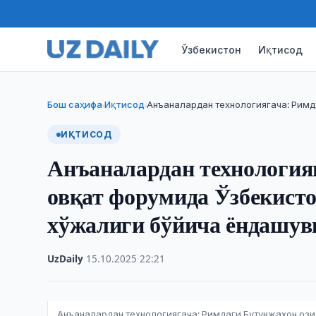
Ўзбекистон
Иқтисод
Бош саҳифа
Иқтисод
Анъаналардан технологиягача: Римд
›
›
ИҚТИСОД
Анъаналардан технология
овқат форумида Ўзбекист
хўжалиги бўйича ёндашув
UzDaily
·
15.10.2025
·
22:21
Анъаналардан технологиягача: Римдаги Бутунжаҳон оз