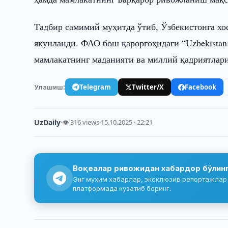
Тадбир самимий муҳитда ўтиб, Ўзбекистонга хо
якунланди. ФАО бош қароргоҳидаги “Uzbekistan
мамлакатнинг маданияти ва миллий қадриятлари
Улашиш:
Telegram
Twitter/X
Facebook
UzDaily
·
👁 316 views
·
15.10.2025 · 22:21
Воқеалар ривожидан хабардор бўлин
Энг муҳим хабарлар, эксклюзив репортажлар 
платформада кузатиб боринг.