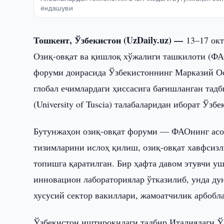
ёндашуви
Тошкент, Ўзбекистон (UzDaily.uz) —
13–17 ок
Озиқ-овқат ва қишлоқ хўжалиги ташкилоти (ФАО
форуми доирасида Ўзбекистоннинг Марказий О
глобал ечимлардаги ҳиссасига бағишланган тад
(University of Tuscia) талабаларидан иборат Ўз
Бутунжаҳон озиқ-овқат форуми — ФАОнинг асоси
тизимларини ислоҳ қилиш, озиқ-овқат хавфсизл
топишга қаратилган. Бир ҳафта давом этувчи у
инновацион лабораториялар ўтказилиб, унда дун
хусусий сектор вакиллари, жамоатчилик арбобл
Ўзбекистон иштирокидаги тадбир Италиядаги Ў