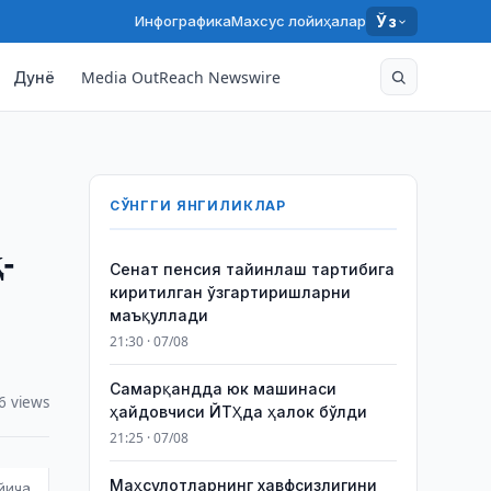
Инфографика
Махсус лойиҳалар
Ўз
Дунё
Media OutReach Newswire
СЎНГГИ ЯНГИЛИКЛАР
-
Сенат пенсия тайинлаш тартибига
киритилган ўзгартиришларни
маъқуллади
21:30 · 07/08
Самарқандда юк машинаси
6 views
ҳайдовчиси ЙТҲда ҳалок бўлди
21:25 · 07/08
Маҳсулотларнинг хавфсизлигини
йича