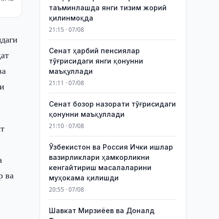
таъминлашда янги тизим жорий
қилинмоқда
21:15 · 07/08
мдаги
Сенат ҳарбий пенсиялар
қат
тўғрисидаги янги қонунни
ва
маъқуллади
21:11 · 07/08
ти
Сенат бозор назорати тўғрисидаги
қонунни маъқуллади
21:10 · 07/08
ат
Ўзбекистон ва Россия Ички ишлар
вазирликлари ҳамкорликни
а
кенгайтириш масалаларини
р ва
муҳокама қилишди
20:55 · 07/08
Шавкат Мирзиёев ва Доналд