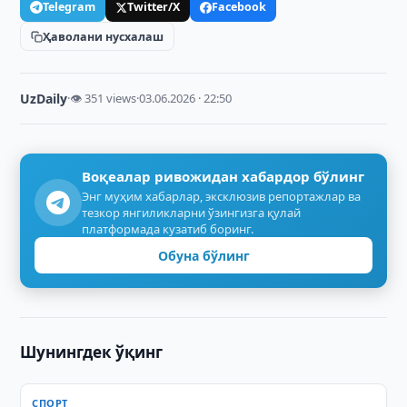
Telegram
Twitter/X
Facebook
Ҳаволани нусхалаш
UzDaily
·
👁 351 views
·
03.06.2026 · 22:50
Воқеалар ривожидан хабардор бўлинг
Энг муҳим хабарлар, эксклюзив репортажлар ва
тезкор янгиликларни ўзингизга қулай
платформада кузатиб боринг.
Обуна бўлинг
Шунингдек ўқинг
СПОРТ