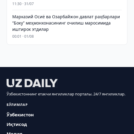
11:30 · 31/07
Марказий Осиё ва Озарбайжон давлат раҳбарлари
“Боку” меҳмонхонасининг очилиш маросимида
иштирок этдилар
00:01 · 01/08
Ўзбекистоннинг етакчи янгиликлар порталы. 24/7 янгиликлар.
БЎЛИМЛАР
Ўзбекистон
Иқтисод
Молия