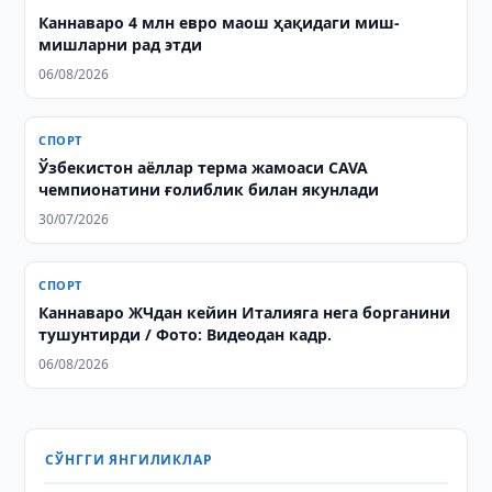
Каннаваро 4 млн евро маош ҳақидаги миш-
мишларни рад этди
06/08/2026
СПОРТ
Ўзбекистон аёллар терма жамоаси CAVA
чемпионатини ғолиблик билан якунлади
30/07/2026
СПОРТ
Каннаваро ЖЧдан кейин Италияга нега борганини
тушунтирди / Фото: Видеодан кадр.
06/08/2026
СЎНГГИ ЯНГИЛИКЛАР