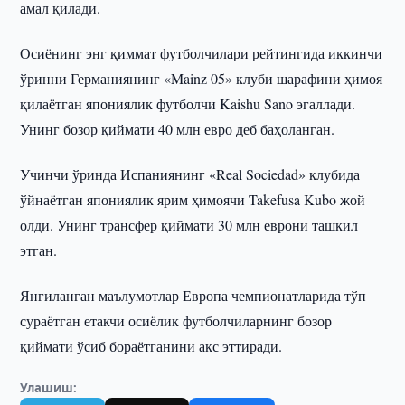
амал қилади.
Осиёнинг энг қиммат футболчилари рейтингида иккинчи
ўринни Германиянинг «Mainz 05» клуби шарафини ҳимоя
қилаётган япониялик футболчи Kaishu Sano эгаллади.
Унинг бозор қиймати 40 млн евро деб баҳоланган.
Учинчи ўринда Испаниянинг «Real Sociedad» клубида
ўйнаётган япониялик ярим ҳимоячи Takefusa Kubo жой
олди. Унинг трансфер қиймати 30 млн еврони ташкил
этган.
Янгиланган маълумотлар Европа чемпионатларида тўп
сураётган етакчи осиёлик футболчиларнинг бозор
қиймати ўсиб бораётганини акс эттиради.
Улашиш: