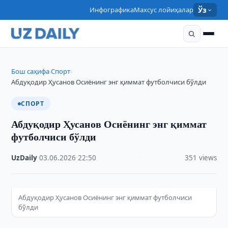
Инфографика
Махсус лойиҳалар
Ўз
Бош саҳифа
Спорт
›
›
Абдуқодир Ҳусанов Осиёнинг энг қиммат футболчиси бўлди
СПОРТ
Абдуқодир Ҳусанов Осиёнинг энг қиммат
футболчиси бўлди
UzDaily
·
03.06.2026
·
22:50
·
351 views
Абдуқодир Ҳусанов Осиёнинг энг қиммат футболчиси
бўлди