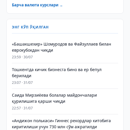
Барча валюта курслари →
ЭНГ КЎП ЎҚИЛГАН
«Башакшехир» Шомуродов ва Файзуллаев билан
еврокубокдан чиқди
23:59 · 30/07
Тошкентда кичик бизнесга бино ва ер бепул
берилади
23:07 · 31/07
Саида Мирзиёева болалар майдончалари
қурилишига қарши чиқди
22:57 · 31/07
«Андижон полькаси» Гиннес рекордлар китобига
киритилиши учун 730 млн сўм ажратилди