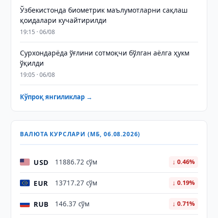
Ўзбекистонда биометрик маълумотларни сақлаш
қоидалари кучайтирилди
19:15 · 06/08
Сурхондарёда ўғлини сотмоқчи бўлган аёлга ҳукм
ўқилди
19:05 · 06/08
Кўпроқ янгиликлар →
ВАЛЮТА КУРСЛАРИ (МБ, 06.08.2026)
USD
11886.72 сўм
↓ 0.46%
EUR
13717.27 сўм
↓ 0.19%
RUB
146.37 сўм
↓ 0.71%