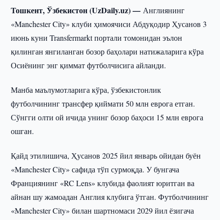
Тошкент, Ўзбекистон (UzDaily.uz) —
Англиянинг
«Manchester City» клуби ҳимоячиси Абдуқодир Ҳусанов 3
июнь куни Transfermarkt портали томонидан эълон
қилинган янгиланган бозор баҳолари натижаларига кўра
Осиёнинг энг қиммат футболчисига айланди.
Манба маълумотларига кўра, ўзбекистонлик
футболчининг трансфер қиймати 50 млн еврога етган.
Сўнгги олти ой ичида унинг бозор баҳоси 15 млн еврога
ошган.
Қайд этилишича, Ҳусанов 2025 йил январь ойидан буён
«Manchester City» сафида тўп сурмоқда. У бунгача
Франциянинг «RC Lens» клубида фаолият юритган ва
айнан шу жамоадан Англия клубига ўтган. Футболчининг
«Manchester City» билан шартномаси 2029 йил ёзигача