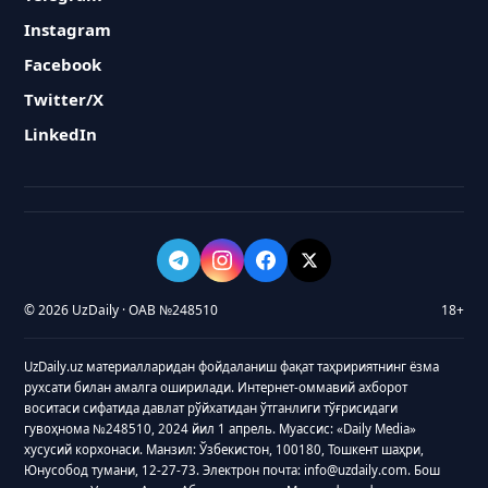
Instagram
Facebook
Twitter/X
LinkedIn
© 2026 UzDaily · ОАВ №248510
18+
UzDaily.uz материалларидан фойдаланиш фақат таҳририятнинг ёзма
рухсати билан амалга оширилади. Интернет-оммавий ахборот
воситаси сифатида давлат рўйхатидан ўтганлиги тўғрисидаги
гувоҳнома №248510, 2024 йил 1 апрель. Муассис: «Daily Media»
хусусий корхонаси. Манзил: Ўзбекистон, 100180, Тошкент шаҳри,
Юнусобод тумани, 12-27-73. Электрон почта: info@uzdaily.com. Бош