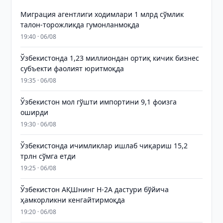
Миграция агентлиги ходимлари 1 млрд сўмлик
талон-торожликда гумонланмоқда
19:40 · 06/08
Ўзбекистонда 1,23 миллиондан ортиқ кичик бизнес
субъекти фаолият юритмоқда
19:35 · 06/08
Ўзбекистон мол гўшти импортини 9,1 фоизга
оширди
19:30 · 06/08
Ўзбекистонда ичимликлар ишлаб чиқариш 15,2
трлн сўмга етди
19:25 · 06/08
Ўзбекистон АҚШнинг H-2A дастури бўйича
ҳамкорликни кенгайтирмоқда
19:20 · 06/08