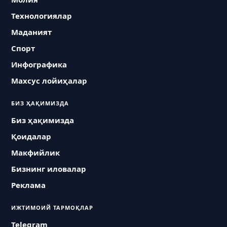
Технологиялар
Маданият
Спорт
Инфографика
Махсус лойиҳалар
БИЗ ҲАҚИМИЗДА
Биз ҳақимизда
Қоидалар
Макфийлик
Бизнинг иловалар
Реклама
ИЖТИМОИЙ ТАРМОҚЛАР
Telegram