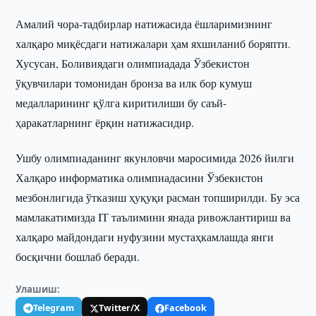
Амалий чора-тадбирлар натижасида ёшларимизнинг
халқаро миқёсдаги натижалари ҳам яхшиланиб боряпти.
Хусусан, Боливиядаги олимпиадада Ўзбекистон
ўқувчилари томонидан бронза ва илк бор кумуш
медалларининг қўлга киритилиши бу саъй-
ҳаракатларнинг ёрқин натижасидир.
Ушбу олимпиаданинг якунловчи маросимида 2026 йилги
Халқаро информатика олимпиадасини Ўзбекистон
мезбонлигида ўтказиш ҳуқуқи расман топширилди. Бу эса
мамлакатимизда IТ таълимини янада ривожлантириш ва
халқаро майдондаги нуфузини мустаҳкамлашда янги
босқични бошлаб беради.
Улашиш:
Telegram
Twitter/X
Facebook