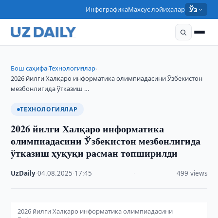
Инфографика
Махсус лойиҳалар
Ўз
Бош саҳифа
Технологиялар
›
›
2026 йилги Халқаро информатика олимпиадасини Ўзбекистон
мезбонлигида ўтказиш …
ТЕХНОЛОГИЯЛАР
2026 йилги Халқаро информатика
олимпиадасини Ўзбекистон мезбонлигида
ўтказиш ҳуқуқи расман топширилди
UzDaily
·
04.08.2025
·
17:45
·
499 views
2026 йилги Халқаро информатика олимпиадасини