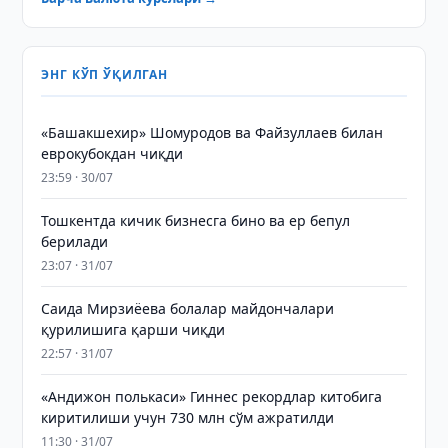
ЭНГ КЎП ЎҚИЛГАН
«Башакшехир» Шомуродов ва Файзуллаев билан
еврокубокдан чиқди
23:59 · 30/07
Тошкентда кичик бизнесга бино ва ер бепул
берилади
23:07 · 31/07
Саида Мирзиёева болалар майдончалари
қурилишига қарши чиқди
22:57 · 31/07
«Андижон полькаси» Гиннес рекордлар китобига
киритилиши учун 730 млн сўм ажратилди
11:30 · 31/07