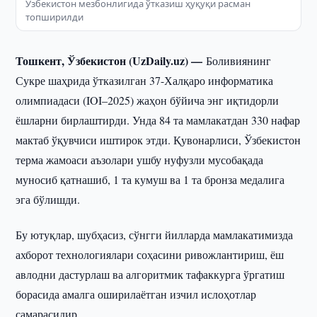
Ўзбекистон мезбонлигида ўтказиш ҳуқуқи расман
топширилди
Тошкент, Ўзбекистон (UzDaily.uz) —
Боливиянинг
Сукре шаҳрида ўтказилган 37-Халқаро информатика
олимпиадаси (IOI–2025) жаҳон бўйича энг иқтидорли
ёшларни бирлаштирди. Унда 84 та мамлакатдан 330 нафар
мактаб ўқувчиси иштирок этди. Қувонарлиси, Ўзбекистон
терма жамоаси аъзолари ушбу нуфузли мусобақада
муносиб қатнашиб, 1 та кумуш ва 1 та бронза медалига
эга бўлишди.
Бу ютуқлар, шубҳасиз, сўнгги йилларда мамлакатимизда
ахборот технологиялари соҳасини ривожлантириш, ёш
авлодни дастурлаш ва алгоритмик тафаккурга ўргатиш
борасида амалга оширилаётган изчил ислоҳотлар
самарасидир.