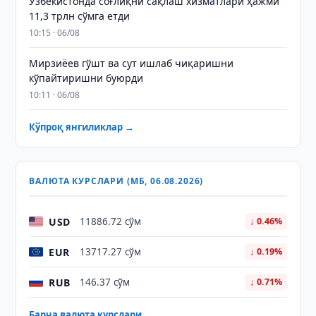
Ўзбекистонда соғлиқни сақлаш хизматлари ҳажми
11,3 трлн сўмга етди
10:15 · 06/08
Мирзиёев гўшт ва сут ишлаб чиқаришни
кўпайтиришни буюрди
10:11 · 06/08
Кўпроқ янгиликлар →
ВАЛЮТА КУРСЛАРИ (МБ, 06.08.2026)
USD
11886.72 сўм
↓ 0.46%
EUR
13717.27 сўм
↓ 0.19%
RUB
146.37 сўм
↓ 0.71%
Барча валюта курслари →