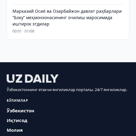
Марказий Осиё ва Озарбайжон давлат раҳбарлари
“Боку” меҳмонхонасининг очилиш маросимида
иштирок этдилар
00:01 · 01/08
Ўзбекистоннинг етакчи янгиликлар порталы. 24/7 янгиликлар.
БЎЛИМЛАР
Ўзбекистон
Иқтисод
Молия