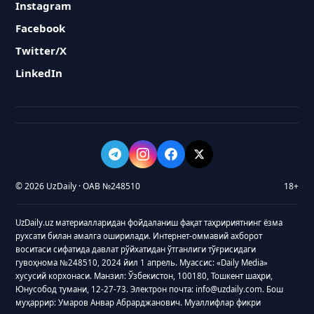
Instagram
Facebook
Twitter/X
LinkedIn
© 2026 UzDaily · ОАВ №248510
18+
UzDaily.uz материалларидан фойдаланиш фақат таҳририятнинг ёзма
рухсати билан амалга оширилади. Интернет-оммавий ахборот
воситаси сифатида давлат рўйхатидан ўтганлиги тўғрисидаги
гувоҳнома №248510, 2024 йил 1 апрель. Муассис: «Daily Media»
хусусий корхонаси. Манзил: Ўзбекистон, 100180, Тошкент шаҳри,
Юнусобод тумани, 12-27-73. Электрон почта: info@uzdaily.com. Бош
муҳаррир: Умаров Анвар Абрарджанович. Муаллифлар фикри