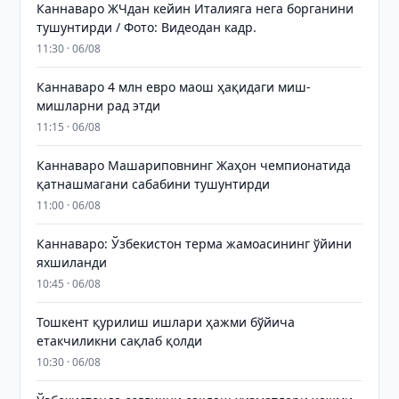
Каннаваро ЖЧдан кейин Италияга нега борганини
тушунтирди / Фото: Видеодан кадр.
11:30 · 06/08
Каннаваро 4 млн евро маош ҳақидаги миш-
мишларни рад этди
11:15 · 06/08
Каннаваро Машариповнинг Жаҳон чемпионатида
қатнашмагани сабабини тушунтирди
11:00 · 06/08
Каннаваро: Ўзбекистон терма жамоасининг ўйини
яхшиланди
10:45 · 06/08
Тошкент қурилиш ишлари ҳажми бўйича
етакчиликни сақлаб қолди
10:30 · 06/08