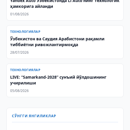
Yandex Auto Ўзбекистонда Li Auto’нинг технологик
ҳамкорига айланди
01/08/2026
ТЕХНОЛОГИЯЛАР
Ўзбекистон ва Саудия Арабистони рақамли
тиббиётни ривожлантирмоқда
28/07/2026
ТЕХНОЛОГИЯЛАР
LIVE: “Samarkand-2028” сунъий йўлдошининг
учирилиши
05/08/2026
СЎНГГИ ЯНГИЛИКЛАР