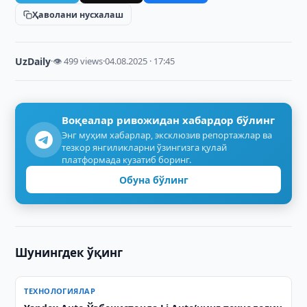
Ҳаволани нусхалаш
UzDaily
·
👁 499 views
·
04.08.2025 · 17:45
Воқеалар ривожидан хабардор бўлинг
Энг муҳим хабарлар, эксклюзив репортажлар ва
тезкор янгиликларни ўзингизга қулай
платформада кузатиб боринг.
Обуна бўлинг
Шунингдек ўқинг
ТЕХНОЛОГИЯЛАР