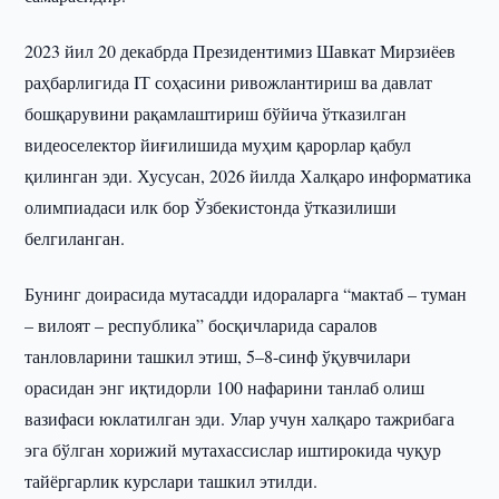
2023 йил 20 декабрда Президентимиз Шавкат Мирзиёев
раҳбарлигида IТ соҳасини ривожлантириш ва давлат
бошқарувини рақамлаштириш бўйича ўтказилган
видеоселектор йиғилишида муҳим қарорлар қабул
қилинган эди. Хусусан, 2026 йилда Халқаро информатика
олимпиадаси илк бор Ўзбекистонда ўтказилиши
белгиланган.
Бунинг доирасида мутасадди идораларга “мактаб – туман
– вилоят – республика” босқичларида саралов
танловларини ташкил этиш, 5–8-синф ўқувчилари
орасидан энг иқтидорли 100 нафарини танлаб олиш
вазифаси юклатилган эди. Улар учун халқаро тажрибага
эга бўлган хорижий мутахассислар иштирокида чуқур
тайёргарлик курслари ташкил этилди.