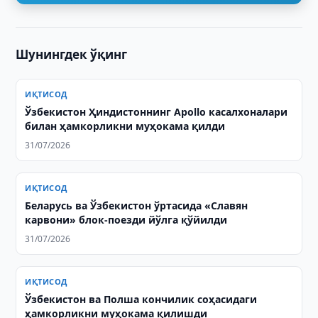
Шунингдек ўқинг
ИҚТИСОД
Ўзбекистон Ҳиндистоннинг Apollo касалхоналари
билан ҳамкорликни муҳокама қилди
31/07/2026
ИҚТИСОД
Беларусь ва Ўзбекистон ўртасида «Славян
карвони» блок-поезди йўлга қўйилди
31/07/2026
ИҚТИСОД
Ўзбекистон ва Полша кончилик соҳасидаги
ҳамкорликни муҳокама қилишди