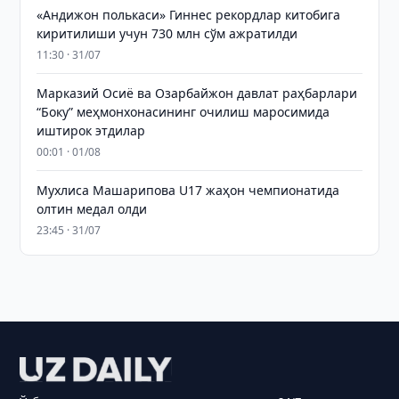
«Андижон полькаси» Гиннес рекордлар китобига
киритилиши учун 730 млн сўм ажратилди
11:30 · 31/07
Марказий Осиё ва Озарбайжон давлат раҳбарлари
“Боку” меҳмонхонасининг очилиш маросимида
иштирок этдилар
00:01 · 01/08
Мухлиса Машарипова U17 жаҳон чемпионатида
олтин медал олди
23:45 · 31/07