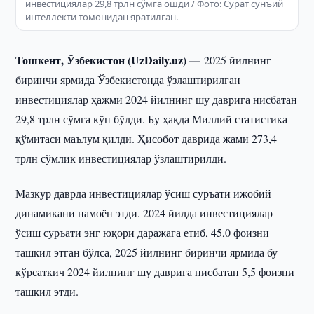
инвестициялар 29,8 трлн сўмга ошди / Фото: Сурат сунъий
интеллекти томонидан яратилган.
Тошкент, Ўзбекистон (UzDaily.uz) —
2025 йилнинг
биринчи ярмида Ўзбекистонда ўзлаштирилган
инвестициялар ҳажми 2024 йилнинг шу даврига нисбатан
29,8 трлн сўмга кўп бўлди. Бу ҳақда Миллий статистика
қўмитаси маълум қилди. Ҳисобот даврида жами 273,4
трлн сўмлик инвестициялар ўзлаштирилди.
Мазкур даврда инвестициялар ўсиш суръати ижобий
динамикани намоён этди. 2024 йилда инвестициялар
ўсиш суръати энг юқори даражага етиб, 45,0 фоизни
ташкил этган бўлса, 2025 йилнинг биринчи ярмида бу
кўрсаткич 2024 йилнинг шу даврига нисбатан 5,5 фоизни
ташкил этди.