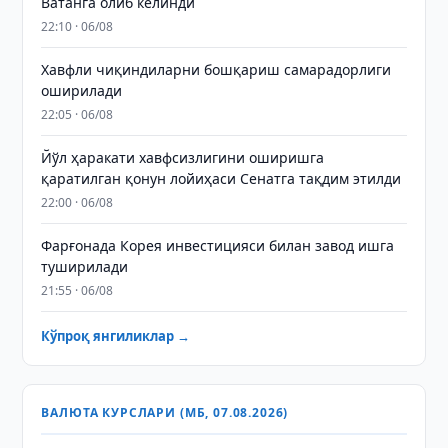
Ватанга олиб келинди
22:10 · 06/08
Хавфли чиқиндиларни бошқариш самарадорлиги
оширилади
22:05 · 06/08
Йўл ҳаракати хавфсизлигини оширишга
қаратилган қонун лойиҳаси Сенатга тақдим этилди
22:00 · 06/08
Фарғонада Корея инвестицияси билан завод ишга
туширилади
21:55 · 06/08
Кўпроқ янгиликлар →
ВАЛЮТА КУРСЛАРИ (МБ, 07.08.2026)