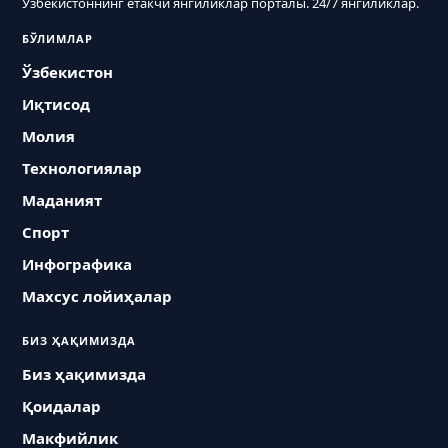
Ўзбекистоннинг етакчи янгиликлар порталы. 24/7 янгиликлар.
БЎЛИМЛАР
Ўзбекистон
Иқтисод
Молия
Технологиялар
Маданият
Спорт
Инфографика
Махсус лойиҳалар
БИЗ ҲАҚИМИЗДА
Биз ҳақимизда
Қоидалар
Макфийлик