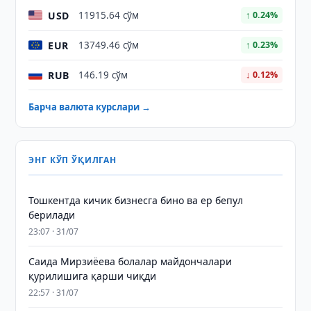
USD
11915.64 сўм
↑ 0.24%
EUR
13749.46 сўм
↑ 0.23%
RUB
146.19 сўм
↓ 0.12%
Барча валюта курслари →
ЭНГ КЎП ЎҚИЛГАН
Тошкентда кичик бизнесга бино ва ер бепул
берилади
23:07 · 31/07
Саида Мирзиёева болалар майдончалари
қурилишига қарши чиқди
22:57 · 31/07