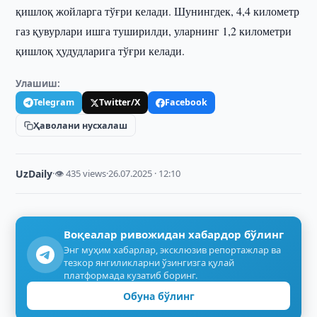
қишлоқ жойларга тўғри келади. Шунингдек, 4,4 километр
газ қувурлари ишга туширилди, уларнинг 1,2 километри
қишлоқ ҳудудларига тўғри келади.
Улашиш:
Telegram
Twitter/X
Facebook
Ҳаволани нусхалаш
UzDaily
·
👁 435 views
·
26.07.2025 · 12:10
Воқеалар ривожидан хабардор бўлинг
Энг муҳим хабарлар, эксклюзив репортажлар ва
тезкор янгиликларни ўзингизга қулай
платформада кузатиб боринг.
Обуна бўлинг