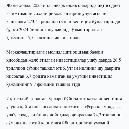
Жами ҳолда, 2025 йил январь-июнь ойларида иқтисодиёт
ва ижтимоий соҳани ривожлантириш учун асосий
капиталга 273,4 триллион сўм инвестиция йўналтирилди,
бу эса 2024 йилнинг шу даврида ўзлаштирилган
ҳажмнинг 5,5 фоизини ташкил этади.
Марказлаштирилган молиялаштириш манбалари
ҳисобидан жалб этилган инвестициялар ушбу даврда 26,5
триллион сўмни ташкил этиб, ўтган йилнинг шу даврига
нисбатан 3,7 фоизга камайган ва умумий инвестиция
ҳажмининг 9,7 фоизини ташкил этди.
Иқтисодий фаолият турлари бўйича энг катта инвестиция
улуши қайта ишлаш саноати ҳиссасига тўғри келмоқда —
ушбу соҳадаги йирик лойиҳалар доирасида 74,3 триллион
сўм, яъни асосий капиталга йўналтирилган умумий