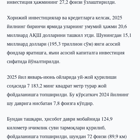
инвестиция ҳажмининг 27,2 фоизи ўзлаштирилди.
Хорижий инвестициялар ва кредитларга келсак, 2025
йилнинг биринчи ярмида уларнинг умумий ҳажми 20,6
миллиард АҚШ долларини ташкил этди. Шунингдан 15,1
миллиард доллари (195,3 триллион сўм) янги асосий
фондлар яратишга, яъни асосий капиталга инвестиция
сифатида йўналтирилди.
2025 йил январь-июнь ойларида уй-жой қурилиши
соҳасида 7 183,2 минг квадрат метр турар жой
фойдаланишга топширилди. Бу кўрсаткич 2024 йилнинг
шу даврига нисбатан 7,8 фоизга кўпдир.
Бундан ташқари, ҳисобот даври мобайнида 124,9
километр ичимлик суви тармоқлари қурилиб,
фойдаланишга топширилди, шундан 72 фоизи (89,9 км)