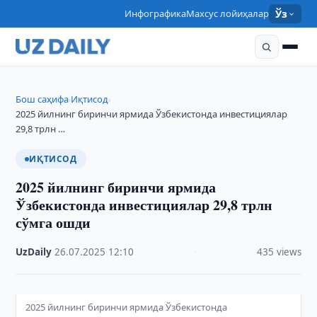
Инфографика
Махсус лойиҳалар
Ўз
Бош саҳифа
Иқтисод
›
›
2025 йилнинг биринчи ярмида Ўзбекистонда инвестициялар
29,8 трлн …
ИҚТИСОД
2025 йилнинг биринчи ярмида
Ўзбекистонда инвестициялар 29,8 трлн
сўмга ошди
UzDaily
·
26.07.2025
·
12:10
·
435 views
2025 йилнинг биринчи ярмида Ўзбекистонда