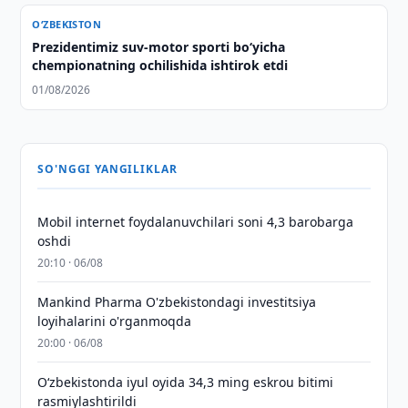
O‘ZBEKISTON
Prezidentimiz suv-motor sporti bo‘yicha
chempionatning ochilishida ishtirok etdi
01/08/2026
SO'NGGI YANGILIKLAR
Mobil internet foydalanuvchilari soni 4,3 barobarga
oshdi
20:10 · 06/08
Mankind Pharma O'zbekistondagi investitsiya
loyihalarini o'rganmoqda
20:00 · 06/08
O‘zbekistonda iyul oyida 34,3 ming eskrou bitimi
rasmiylashtirildi