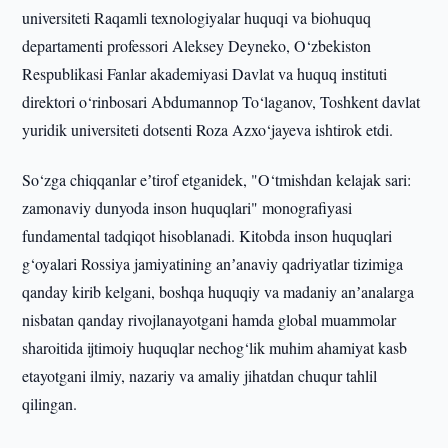
universiteti Raqamli texnologiyalar huquqi va biohuquq
departamenti professori Aleksey Deyneko, O‘zbekiston
Respublikasi Fanlar akademiyasi Davlat va huquq instituti
direktori o‘rinbosari Abdumannop To‘laganov, Toshkent davlat
yuridik universiteti dotsenti Roza Azxo‘jayeva ishtirok etdi.
So‘zga chiqqanlar eʼtirof etganidek, "O‘tmishdan kelajak sari:
zamonaviy dunyoda inson huquqlari" monografiyasi
fundamental tadqiqot hisoblanadi. Kitobda inson huquqlari
g‘oyalari Rossiya jamiyatining anʼanaviy qadriyatlar tizimiga
qanday kirib kelgani, boshqa huquqiy va madaniy anʼanalarga
nisbatan qanday rivojlanayotgani hamda global muammolar
sharoitida ijtimoiy huquqlar nechog‘lik muhim ahamiyat kasb
etayotgani ilmiy, nazariy va amaliy jihatdan chuqur tahlil
qilingan.