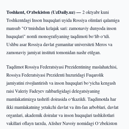
Toshkent, O‘zbekiston (UzDaily.uz) —
2 oktyabr kuni
Toshkentdagi Inson huquqlari uyida Rossiya olimlari qalamiga
mansub "O‘tmishdan kelajak sari: zamonaviy dunyoda inson
huquqlari" nomli monografiyaning taqdimoti bo‘lib o‘tdi.
Ushbu asar Rossiya davlat gumanitar universiteti Meros va
zamonaviy jamiyat instituti tomonidan nashr etilgan.
Taqdimot Rossiya Federatsiyasi Prezidentining maslahatchisi,
Rossiya Federatsiyasi Prezidenti huzuridagi Fuqarolik
jamiyatini rivojlantirish va inson huquqlari bo‘yicha kengash
raisi Valeriy Fadeyev rahbarligidagi delegatsiyaning
mamlakatimizga tashrifi doirasida o‘tkazildi. Taqdimotda har
ikki mamlakatning yetakchi davlat va ilm-fan arboblari, davlat
organlari, akademik doiralar va inson huquqlari tashkilotlari
vakillari oflayn tarzda, Alisher Navoiy nomidagi O‘zbekiston