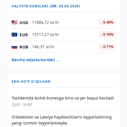
VALYUTA KURSLARI (MB, 06.08.2026)
USD
11886,72 so'm
↓ 0.46%
EUR
13717,27 so'm
↓ 0.19%
RUB
146,37 so'm
↓ 0.71%
Barcha valyuta kurslari →
ENG KO'P O'QILGAN
Toshkentda kichik biznesga bino va yer bepul beriladi
23:07 · 31/07
Oʻzbekiston va Latviya haydovchilarni tayyorlashning
yangi tizimini tayyorlamoqda