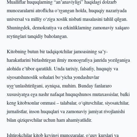
Mualliflar huquqlarning “anʼanaviyligi” haqidagi dolzarb
munozaralarni atroflicha o‘rgangan holda, huquqiy nazariyada
universal va milliy o‘ziga xoslik nisbati masalasini tahlil qilgan.
Shuningdek, demokratiya va erkinliklarning zamonaviy xalqaro
reytinglari tanqidiy baholangan.
Kitobning butun bir tadqiqotchilar jamoasining saʼy-
harakatlarini birlashtirgan ilmiy monografiya janrida yozilganiga
alohida eʼtibor qaratildi. Unda tarixiy, falsafiy, huquqiy va
siyosatshunoslik sohalari bo‘yicha yondashuvlar
uyg‘unlashtirilgani, ayniqsa, muhim. Bunday fanlararo
xususiyatga ega nashr nafaqat huquqshunos mutaxassislar, balki
keng kitobxonlar ommasi – talabalar, o‘qituvchilar, siyosatchilar,
jurnalistlar, inson huquqlari va zamonaviy jamiyat rivojlanishi
bilan qiziquvchilar uchun ham ahamiyatlidir.
Ishtirokchilar kitob keyingi munozaralar, o‘quv kurslari va