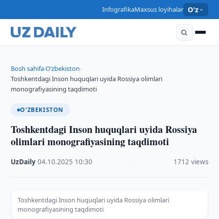
Infografika
Maxsus loyihalar
O'z
Bosh sahifa
O‘zbekiston
›
›
Toshkentdagi Inson huquqlari uyida Rossiya olimlari
monografiyasining taqdimoti
O‘ZBEKISTON
Toshkentdagi Inson huquqlari uyida Rossiya
olimlari monografiyasining taqdimoti
UzDaily
·
04.10.2025
·
10:30
·
1712 views
Toshkentdagi Inson huquqlari uyida Rossiya olimlari
monografiyasining taqdimoti