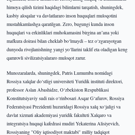
himoya qilish tizimi haqidagi bilimlarni tarqatish, shuningdek,
kasbiy aloqalar va davlatlararo inson huquqlari muloqotini
mustahkamlashga qaratilgan. Zero, bugungi kunda inson
huquqlari va erkinliklari muhokamasini birgina anʼana yoki
mafkura doirasi bilan cheklab bo‘lmaydi – tez o‘zgarayotgan
dunyoda rivojlanishning yangi yo‘llarini taklif eta oladigan keng
qamrovli sivilizatsiyalararo muloqot zarur.
Munozaralarda, shuningdek, Patris Lumumba nomidagi
Rossiya xalqlar do‘stligi universiteti Yuridik instituti direktori,
professor Aslan Abashidze, O‘zbekiston Respublikasi
Konstitutsiyaviy sudi rais o‘rinbosari Asqar G‘afurov, Rossiya
Federatsiyasi Prezidenti huzuridagi Rossiya xalq xo‘jaligi va
davlat xizmati akademiyasi yuridik fakulteti Xalqaro va
integratsiya huquqi kafedrasi mudiri Yekaterina Alisiyevich,
Rossiyaning "Oliy iqtisodiyot maktabi" milliy tadqiqot