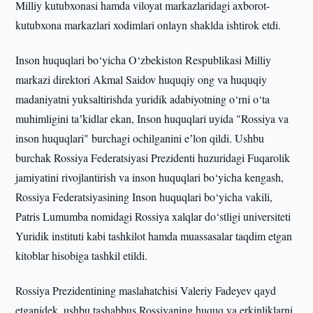
Milliy kutubxonasi hamda viloyat markazlaridagi axborot-
kutubxona markazlari xodimlari onlayn shaklda ishtirok etdi.
Inson huquqlari bo‘yicha O‘zbekiston Respublikasi Milliy
markazi direktori Akmal Saidov huquqiy ong va huquqiy
madaniyatni yuksaltirishda yuridik adabiyotning o‘rni o‘ta
muhimligini taʼkidlar ekan, Inson huquqlari uyida "Rossiya va
inson huquqlari" burchagi ochilganini eʼlon qildi. Ushbu
burchak Rossiya Federatsiyasi Prezidenti huzuridagi Fuqarolik
jamiyatini rivojlantirish va inson huquqlari bo‘yicha kengash,
Rossiya Federatsiyasining Inson huquqlari bo‘yicha vakili,
Patris Lumumba nomidagi Rossiya xalqlar do‘stligi universiteti
Yuridik instituti kabi tashkilot hamda muassasalar taqdim etgan
kitoblar hisobiga tashkil etildi.
Rossiya Prezidentining maslahatchisi Valeriy Fadeyev qayd
etganidek, ushbu tashabbus Rossiyaning huquq va erkinliklarni