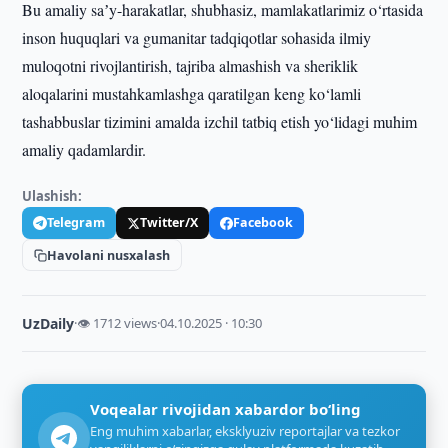
Bu amaliy saʼy-harakatlar, shubhasiz, mamlakatlarimiz o‘rtasida
inson huquqlari va gumanitar tadqiqotlar sohasida ilmiy
muloqotni rivojlantirish, tajriba almashish va sheriklik
aloqalarini mustahkamlashga qaratilgan keng ko‘lamli
tashabbuslar tizimini amalda izchil tatbiq etish yo‘lidagi muhim
amaliy qadamlardir.
Ulashish:
Telegram
Twitter/X
Facebook
Havolani nusxalash
UzDaily
·
👁 1712 views
·
04.10.2025 · 10:30
Voqealar rivojidan xabardor bo‘ling
Eng muhim xabarlar, eksklyuziv reportajlar va tezkor