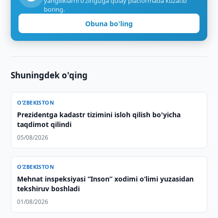
yangiliklarni o‘zingizga qulay platformada kuzatib
boring.
Obuna bo'ling
Shuningdek o'qing
O‘ZBEKISTON
Prezidentga kadastr tizimini isloh qilish bo'yicha
taqdimot qilindi
05/08/2026
O‘ZBEKISTON
Mehnat inspeksiyasi “Inson” xodimi o‘limi yuzasidan
tekshiruv boshladi
01/08/2026