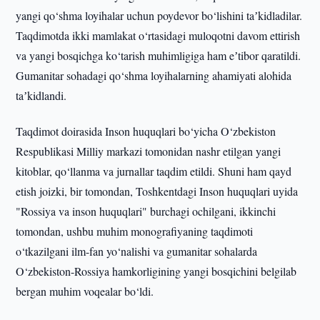
yangi qo‘shma loyihalar uchun poydevor bo‘lishini taʼkidladilar.
Taqdimotda ikki mamlakat o‘rtasidagi muloqotni davom ettirish
va yangi bosqichga ko‘tarish muhimligiga ham eʼtibor qaratildi.
Gumanitar sohadagi qo‘shma loyihalarning ahamiyati alohida
taʼkidlandi.
Taqdimot doirasida Inson huquqlari bo‘yicha O‘zbekiston
Respublikasi Milliy markazi tomonidan nashr etilgan yangi
kitoblar, qo‘llanma va jurnallar taqdim etildi. Shuni ham qayd
etish joizki, bir tomondan, Toshkentdagi Inson huquqlari uyida
"Rossiya va inson huquqlari" burchagi ochilgani, ikkinchi
tomondan, ushbu muhim monografiyaning taqdimoti
o‘tkazilgani ilm-fan yo‘nalishi va gumanitar sohalarda
O‘zbekiston-Rossiya hamkorligining yangi bosqichini belgilab
bergan muhim voqealar bo‘ldi.