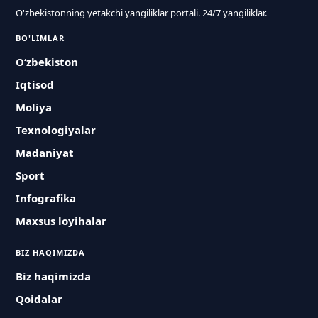
O'zbekistonning yetakchi yangiliklar portali. 24/7 yangiliklar.
BO'LIMLAR
O‘zbekiston
Iqtisod
Moliya
Texnologiyalar
Madaniyat
Sport
Infografika
Maxsus loyihalar
BIZ HAQIMIZDA
Biz haqimizda
Qoidalar