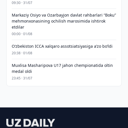
09:30 · 31/07
Markaziy Osiyo va Ozarbayjon davlat rahbarlari “Boku”
mehmonxonasining ochilish marosimida ishtirok
etdilar
00:00 · 01/08
O‘zbekiston ICCA xalqaro assotsiatsiyasiga aʼzo bo‘ldi
20:38 · 01/08
Muxlisa Masharipova U17 jahon chempionatida oltin
medal oldi
23:45 · 31/07