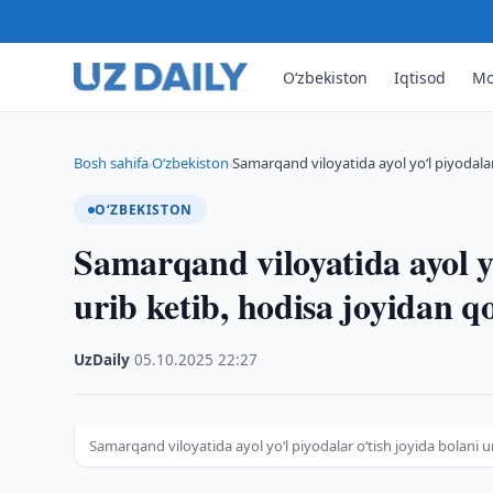
O‘zbekiston
Iqtisod
Mo
Bosh sahifa
O‘zbekiston
Samarqand viloyatida ayol yo‘l piyodalar
›
›
O‘ZBEKISTON
Samarqand viloyatida ayol yo
urib ketib, hodisa joyidan q
UzDaily
·
05.10.2025
·
22:27
Samarqand viloyatida ayol yo‘l piyodalar o‘tish joyida bolani u