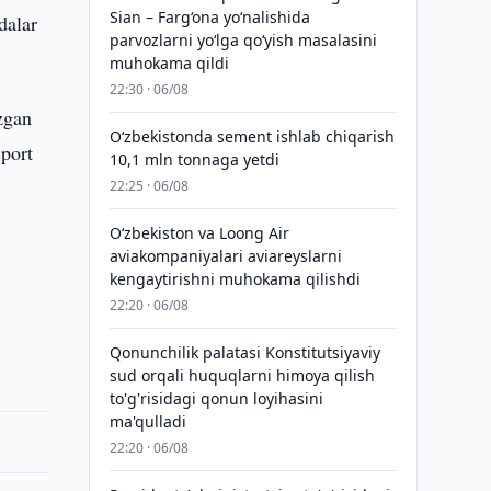
Sian – Farg‘ona yo‘nalishida
dalar
parvozlarni yo‘lga qo‘yish masalasini
muhokama qildi
22:30 · 06/08
zgan
O‘zbekistonda sement ishlab chiqarish
sport
10,1 mln tonnaga yetdi
22:25 · 06/08
Oʻzbekiston va Loong Air
aviakompaniyalari aviareyslarni
kengaytirishni muhokama qilishdi
22:20 · 06/08
Qonunchilik palatasi Konstitutsiyaviy
sud orqali huquqlarni himoya qilish
to'g'risidagi qonun loyihasini
ma'qulladi
22:20 · 06/08