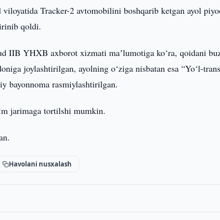
viloyatida Tracker-2 avtomobilini boshqarib ketgan ayol piyo
rinib qoldi.
dud IIB YHXB axborot xizmati maʼlumotiga ko‘ra, qoidani bu
niga joylashtirilgan, ayolning o‘ziga nisbatan esa “Yo‘l-tran
riy bayonnoma rasmiylashtirilgan.
‘m jarimaga tortilshi mumkin.
an.
Havolani nusxalash