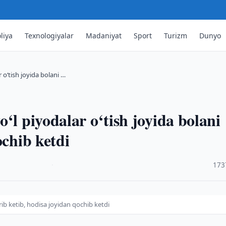
liya
Texnologiyalar
Madaniyat
Sport
Turizm
Dunyo
 o‘tish joyida bolani …
‘l piyodalar o‘tish joyida bolani
ochib ketdi
·
173
rib ketib, hodisa joyidan qochib ketdi