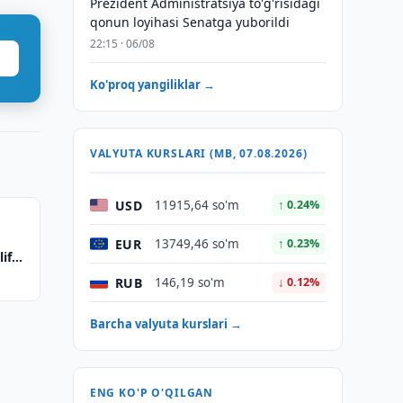
Prezident Administratsiya to'g'risidagi
qonun loyihasi Senatga yuborildi
22:15 · 06/08
Ko'proq yangiliklar →
VALYUTA KURSLARI (MB, 07.08.2026)
USD
11915,64 so'm
↑ 0.24%
v
EUR
13749,46 so'm
↑ 0.23%
lif
RUB
146,19 so'm
↓ 0.12%
Barcha valyuta kurslari →
ENG KO'P O'QILGAN