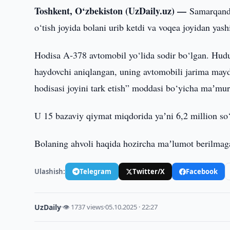
Toshkent, O‘zbekiston (UzDaily.uz) —
Samarqand 
o‘tish joyida bolani urib ketdi va voqea joyidan yashi
Hodisa A-378 avtomobil yo‘lida sodir bo‘lgan. Hu
haydovchi aniqlangan, uning avtomobili jarima maydo
hodisasi joyini tark etish” moddasi bo‘yicha maʼmu
U 15 bazaviy qiymat miqdorida yaʼni 6,2 million so
Bolaning ahvoli haqida hozircha maʼlumot berilmag
Ulashish:
Telegram
Twitter/X
Facebook
UzDaily
·
👁 1737 views
·
05.10.2025 · 22:27