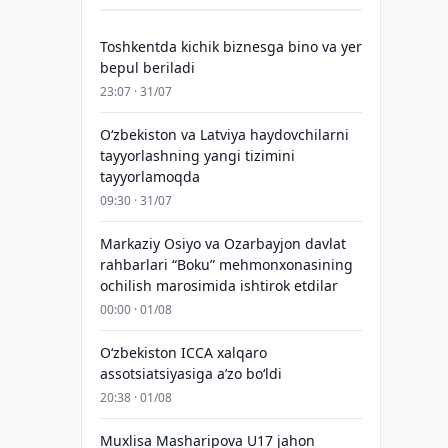
Toshkentda kichik biznesga bino va yer
bepul beriladi
23:07 · 31/07
Oʻzbekiston va Latviya haydovchilarni
tayyorlashning yangi tizimini
tayyorlamoqda
09:30 · 31/07
Markaziy Osiyo va Ozarbayjon davlat
rahbarlari “Boku” mehmonxonasining
ochilish marosimida ishtirok etdilar
00:00 · 01/08
O‘zbekiston ICCA xalqaro
assotsiatsiyasiga aʼzo bo‘ldi
20:38 · 01/08
Muxlisa Masharipova U17 jahon