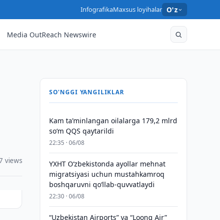
Infografika
Maxsus loyihalar
O'z
Media OutReach Newswire
SO'NGGI YANGILIKLAR
Kam taʼminlangan oilalarga 179,2 mlrd
so‘m QQS qaytarildi
22:35 · 06/08
7 views
YXHT O‘zbekistonda ayollar mehnat
migratsiyasi uchun mustahkamroq
boshqaruvni qo‘llab-quvvatlaydi
22:30 · 06/08
“Uzbekistan Airports” va “Loong Air”