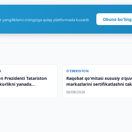
Obuna bo'ling
r yangiliklarni o‘zingizga qulay platformada kuzatib
N
O‘ZBEKISTON
n Prezidenti Tatariston
Raqobat qo‘mitasi xususiy o‘qu
korlikni yanada
markazlarini sertifikatlashni tak
rish muhimligini taʼkidladi
qildi
06/08/2026