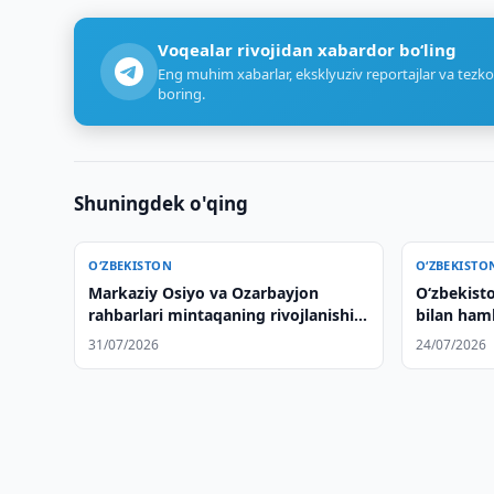
Voqealar rivojidan xabardor bo‘ling
Eng muhim xabarlar, eksklyuziv reportajlar va tezko
boring.
Shuningdek o'qing
O‘ZBEKISTON
O‘ZBEKISTO
Markaziy Osiyo va Ozarbayjon
Oʻzbekisto
rahbarlari mintaqaning rivojlanishini
bilan ham
muhokama qilishdi va qo'shma
rivojlanti
31/07/2026
24/07/2026
deklaratsiya qabul qilishdi