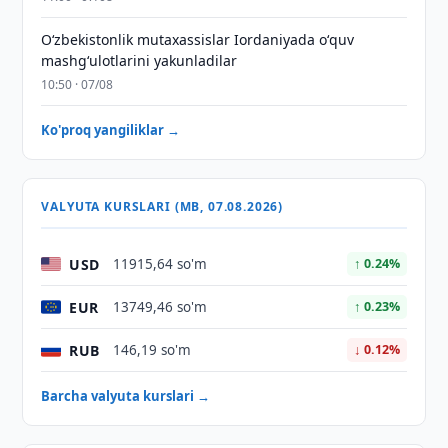
Oʻzbekistonlik mutaxassislar Iordaniyada oʻquv
mashgʻulotlarini yakunladilar
10:50 · 07/08
Ko'proq yangiliklar →
VALYUTA KURSLARI (MB, 07.08.2026)
USD
11915,64 so'm
↑ 0.24%
EUR
13749,46 so'm
↑ 0.23%
RUB
146,19 so'm
↓ 0.12%
Barcha valyuta kurslari →