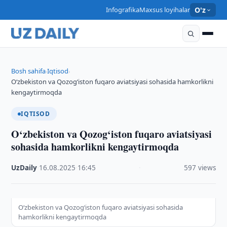
Infografika
Maxsus loyihalar
O'z
Bosh sahifa
Iqtisod
›
›
O‘zbekiston va Qozog‘iston fuqaro aviatsiyasi sohasida hamkorlikni
kengaytirmoqda
IQTISOD
O‘zbekiston va Qozog‘iston fuqaro aviatsiyasi
sohasida hamkorlikni kengaytirmoqda
UzDaily
·
16.08.2025
·
16:45
·
597 views
O‘zbekiston va Qozog‘iston fuqaro aviatsiyasi sohasida
hamkorlikni kengaytirmoqda