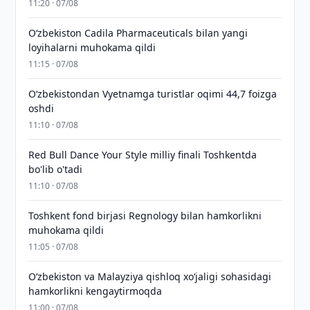
11:20 · 07/08
Oʻzbekiston Cadila Pharmaceuticals bilan yangi
loyihalarni muhokama qildi
11:15 · 07/08
O‘zbekistondan Vyetnamga turistlar oqimi 44,7 foizga
oshdi
11:10 · 07/08
Red Bull Dance Your Style milliy finali Toshkentda
bo'lib o'tadi
11:10 · 07/08
Toshkent fond birjasi Regnology bilan hamkorlikni
muhokama qildi
11:05 · 07/08
Oʻzbekiston va Malayziya qishloq xoʻjaligi sohasidagi
hamkorlikni kengaytirmoqda
11:00 · 07/08