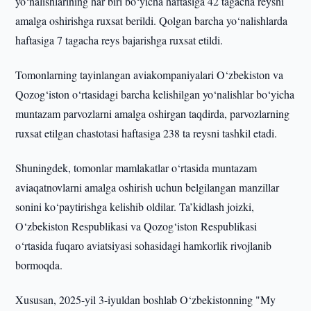
yo‘nalishlarining har biri bo‘yicha haftasiga 42 tagacha reysni
amalga oshirishga ruxsat berildi. Qolgan barcha yo‘nalishlarda
haftasiga 7 tagacha reys bajarishga ruxsat etildi.
Tomonlarning tayinlangan aviakompaniyalari O‘zbekiston va
Qozog‘iston o‘rtasidagi barcha kelishilgan yo‘nalishlar bo‘yicha
muntazam parvozlarni amalga oshirgan taqdirda, parvozlarning
ruxsat etilgan chastotasi haftasiga 238 ta reysni tashkil etadi.
Shuningdek, tomonlar mamlakatlar o‘rtasida muntazam
aviaqatnovlarni amalga oshirish uchun belgilangan manzillar
sonini ko‘paytirishga kelishib oldilar. Ta’kidlash joizki,
O‘zbekiston Respublikasi va Qozog‘iston Respublikasi
o‘rtasida fuqaro aviatsiyasi sohasidagi hamkorlik rivojlanib
bormoqda.
Xususan, 2025-yil 3-iyuldan boshlab O‘zbekistonning "My