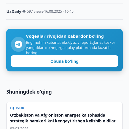
UzDaily
·
👁 597 views
·
16.08.2025 · 16:45
Voqealar rivojidan xabardor bo‘ling
Eng muhim xabarlar, eksklyuziv reportajlar va tezkor
yangiliklarni o‘zingizga qulay platformada kuzatib
boring.
Obuna bo'ling
Shuningdek o'qing
IQTISOD
Oʻzbekiston va Afgʻoniston energetika sohasida
strategik hamkorlikni kengaytirishga kelishib oldilar
03/08/2026