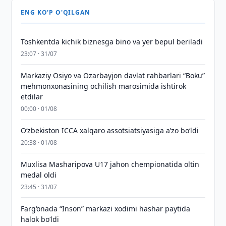
ENG KO'P O'QILGAN
Toshkentda kichik biznesga bino va yer bepul beriladi
23:07 · 31/07
Markaziy Osiyo va Ozarbayjon davlat rahbarlari “Boku”
mehmonxonasining ochilish marosimida ishtirok
etdilar
00:00 · 01/08
O‘zbekiston ICCA xalqaro assotsiatsiyasiga aʼzo bo‘ldi
20:38 · 01/08
Muxlisa Masharipova U17 jahon chempionatida oltin
medal oldi
23:45 · 31/07
Farg‘onada “Inson” markazi xodimi hashar paytida
halok bo‘ldi