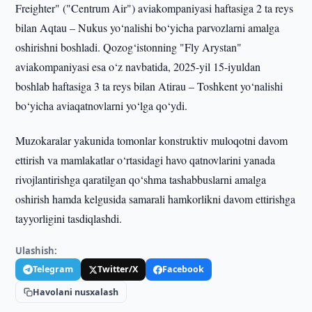
Freighter" ("Centrum Air") aviakompaniyasi haftasiga 2 ta reys
bilan Aqtau – Nukus yo‘nalishi bo‘yicha parvozlarni amalga
oshirishni boshladi. Qozog‘istonning "Fly Arystan"
aviakompaniyasi esa o‘z navbatida, 2025-yil 15-iyuldan
boshlab haftasiga 3 ta reys bilan Atirau – Toshkent yo‘nalishi
bo‘yicha aviaqatnovlarni yo‘lga qo‘ydi.
Muzokaralar yakunida tomonlar konstruktiv muloqotni davom
ettirish va mamlakatlar o‘rtasidagi havo qatnovlarini yanada
rivojlantirishga qaratilgan qo‘shma tashabbuslarni amalga
oshirish hamda kelgusida samarali hamkorlikni davom ettirishga
tayyorligini tasdiqlashdi.
Ulashish:
Telegram
Twitter/X
Facebook
Havolani nusxalash