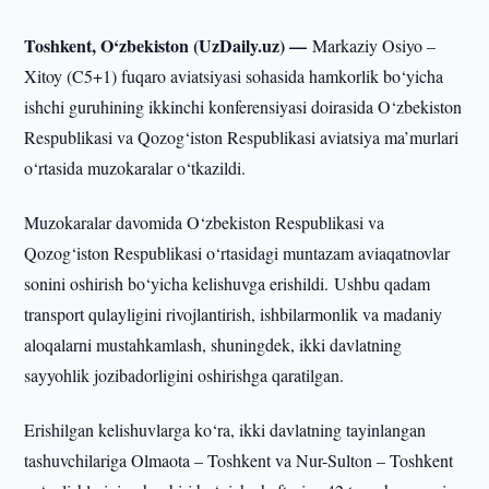
Toshkent, O‘zbekiston (UzDaily.uz) —
Markaziy Osiyo –
Xitoy (C5+1) fuqaro aviatsiyasi sohasida hamkorlik bo‘yicha
ishchi guruhining ikkinchi konferensiyasi doirasida O‘zbekiston
Respublikasi va Qozog‘iston Respublikasi aviatsiya ma’murlari
o‘rtasida muzokaralar o‘tkazildi.
Muzokaralar davomida O‘zbekiston Respublikasi va
Qozog‘iston Respublikasi o‘rtasidagi muntazam aviaqatnovlar
sonini oshirish bo‘yicha kelishuvga erishildi. Ushbu qadam
transport qulayligini rivojlantirish, ishbilarmonlik va madaniy
aloqalarni mustahkamlash, shuningdek, ikki davlatning
sayyohlik jozibadorligini oshirishga qaratilgan.
Erishilgan kelishuvlarga ko‘ra, ikki davlatning tayinlangan
tashuvchilariga Olmaota – Toshkent va Nur-Sulton – Toshkent