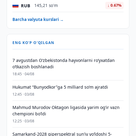
RUB
145,21 so'm
↓ 0.67%
Barcha valyuta kurslari →
ENG KO'P O'QILGAN
7 avgustdan O‘zbekistonda hayvonlarni ro‘yxatdan
o‘tkazish boshlanadi
18:45 · 04/08
Hukumat “Bunyodkor”ga 5 milliard so‘m ajratdi
12:45 · 03/08
Mahmud Murodov Oktagon ligasida yarim og‘ir vazn
chempioni bo‘ldi
12:25 · 03/08
Samarkand-2028 giperspektral sun’iy yo‘ldoshi 5-