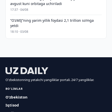
avgust kuni orbitaga uchiriladi
17:37 · 04/08
“O‘zMIJ”ning yarim yillik foydasi 2,1 trillion so‘mga
yetdi
18:10 · 03/08
O'zbekistonning yetakchi yangiliklar portali. 24/7 yangiliklar.
BO'LIMLAR
O‘zbekiston
Iqtisod