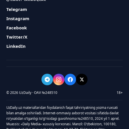
Telegram
Instagram
Facebook
Twitter/X
LinkedIn
© 2026 UzDaily · OAV №248510
18+
UzDaily.uz materiallaridan foydalanish faqat tahririyatning yozma ruxsati
bilan amalga oshiriladi. Internet-ommaviy axborot vositasi sifatida davlat
roʻyxatidan oʻtganligi toʻgʻrisidagi guvohnoma №248510, 2024 yil 1 aprel.
Muassis: «Daily Media» xususiy korxonasi. Manzil: Oʻzbekiston, 100180,