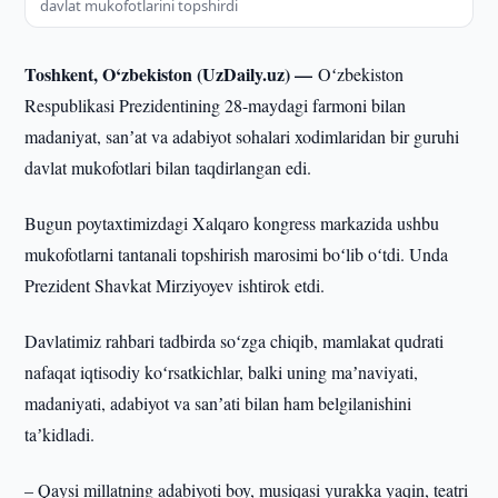
davlat mukofotlarini topshirdi
Toshkent, O‘zbekiston (UzDaily.uz) —
Oʻzbekiston
Respublikasi Prezidentining 28-maydagi farmoni bilan
madaniyat, sanʼat va adabiyot sohalari xodimlaridan bir guruhi
davlat mukofotlari bilan taqdirlangan edi.
Bugun poytaxtimizdagi Xalqaro kongress markazida ushbu
mukofotlarni tantanali topshirish marosimi boʻlib oʻtdi. Unda
Prezident Shavkat Mirziyoyev ishtirok etdi.
Davlatimiz rahbari tadbirda soʻzga chiqib, mamlakat qudrati
nafaqat iqtisodiy koʻrsatkichlar, balki uning maʼnaviyati,
madaniyati, adabiyot va sanʼati bilan ham belgilanishini
taʼkidladi.
– Qaysi millatning adabiyoti boy, musiqasi yurakka yaqin, teatri