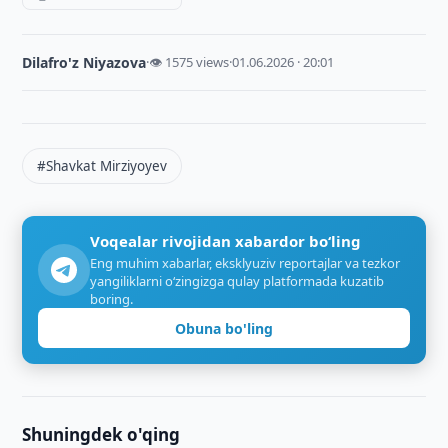
Dilafro'z Niyazova
·
👁 1575 views
·
01.06.2026 · 20:01
#Shavkat Mirziyoyev
Voqealar rivojidan xabardor bo‘ling
Eng muhim xabarlar, eksklyuziv reportajlar va tezkor
yangiliklarni o‘zingizga qulay platformada kuzatib
boring.
Obuna bo'ling
Shuningdek o'qing