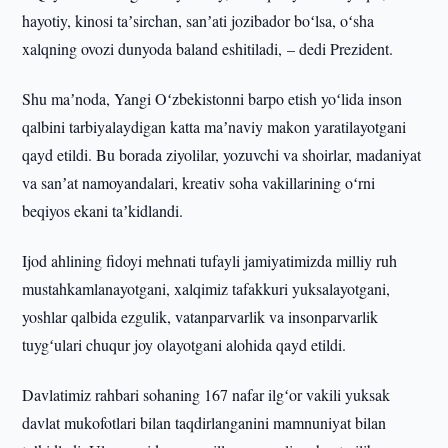
hayotiy, kinosi taʼsirchan, sanʼati jozibador boʻlsa, oʻsha
xalqning ovozi dunyoda baland eshitiladi, – dedi Prezident.
Shu maʼnoda, Yangi Oʻzbekistonni barpo etish yoʻlida inson
qalbini tarbiyalaydigan katta maʼnaviy makon yaratilayotgani
qayd etildi. Bu borada ziyolilar, yozuvchi va shoirlar, madaniyat
va sanʼat namoyandalari, kreativ soha vakillarining oʻrni
beqiyos ekani taʼkidlandi.
Ijod ahlining fidoyi mehnati tufayli jamiyatimizda milliy ruh
mustahkamlanayotgani, xalqimiz tafakkuri yuksalayotgani,
yoshlar qalbida ezgulik, vatanparvarlik va insonparvarlik
tuygʻulari chuqur joy olayotgani alohida qayd etildi.
Davlatimiz rahbari sohaning 167 nafar ilgʻor vakili yuksak
davlat mukofotlari bilan taqdirlanganini mamnuniyat bilan