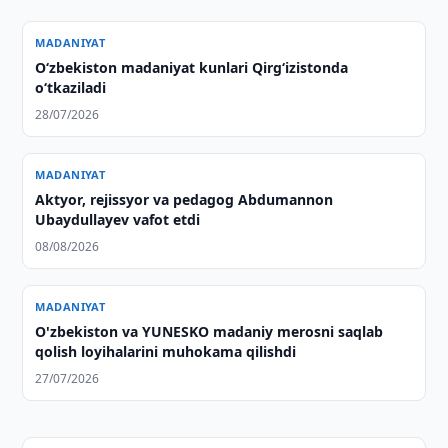
MADANIYAT
O‘zbekiston madaniyat kunlari Qirg‘izistonda
o‘tkaziladi
28/07/2026
MADANIYAT
Aktyor, rejissyor va pedagog Abdumannon
Ubaydullayev vafot etdi
08/08/2026
MADANIYAT
O'zbekiston va YUNESKO madaniy merosni saqlab
qolish loyihalarini muhokama qilishdi
27/07/2026