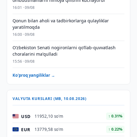
ombudsmanlarni himoya qilishni kuchaytirdi
16:01 · 09/08
Qonun bilan aholi va tadbirkorlarga qulayliklar
yaratilmoqda
16:00 · 09/08
Oʻzbekiston Senati nogironlarni qoʻllab-quvvatlash
choralarini maʼqulladi
15:56 · 09/08
Ko'proq yangiliklar →
VALYUTA KURSLARI (MB, 10.08.2026)
USD
11952,10 so'm
↑ 0.31%
EUR
13779,58 so'm
↑ 0.22%