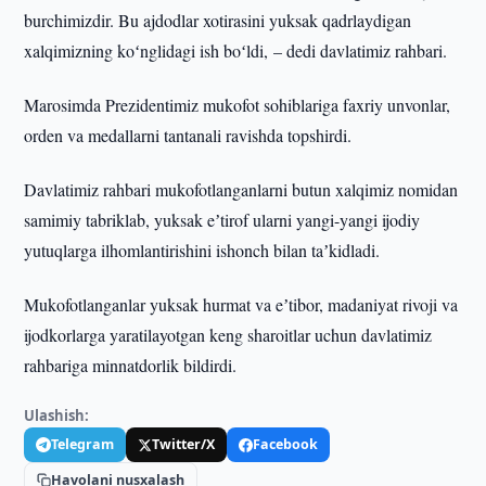
burchimizdir. Bu ajdodlar xotirasini yuksak qadrlaydigan
xalqimizning koʻnglidagi ish boʻldi, – dedi davlatimiz rahbari.
Marosimda Prezidentimiz mukofot sohiblariga faxriy unvonlar,
orden va medallarni tantanali ravishda topshirdi.
Davlatimiz rahbari mukofotlanganlarni butun xalqimiz nomidan
samimiy tabriklab, yuksak eʼtirof ularni yangi-yangi ijodiy
yutuqlarga ilhomlantirishini ishonch bilan taʼkidladi.
Mukofotlanganlar yuksak hurmat va eʼtibor, madaniyat rivoji va
ijodkorlarga yaratilayotgan keng sharoitlar uchun davlatimiz
rahbariga minnatdorlik bildirdi.
Ulashish:
Telegram
Twitter/X
Facebook
Havolani nusxalash