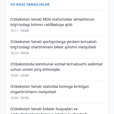
SO'NGGI YANGILIKLAR
Oʻzbekiston Senati MDH maʼlumotlar almashinuvi
toʻgʻrisidagi bitimni ratifikatsiya qildi
16:11 · 09/08
Oʻzbekiston Senati qochqinlarga yordam koʻrsatish
toʻgʻrisidagi shartnomani bekor qilishni maʼqulladi
16:10 · 09/08
Oʻzbekistonda kommunal xizmat koʻrsatuvchi xodimlar
uchun unvon joriy etilmoqda
16:05 · 09/08
Oʻzbekiston Senati statistika tizimiga kiritilgan
oʻzgartirishlarni maʼqulladi
16:03 · 09/08
Oʻzbekiston Senati bolalar huquqlari va