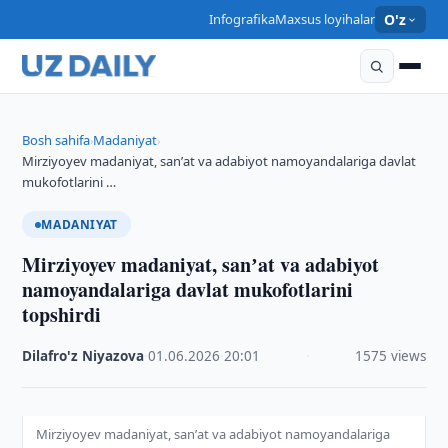
Infografika
Maxsus loyihalar
O'z
Bosh sahifa
Madaniyat
›
›
Mirziyoyev madaniyat, sanʼat va adabiyot namoyandalariga davlat
mukofotlarini …
MADANIYAT
Mirziyoyev madaniyat, sanʼat va adabiyot
namoyandalariga davlat mukofotlarini
topshirdi
Dilafro'z Niyazova
·
01.06.2026
·
20:01
·
1575 views
Mirziyoyev madaniyat, sanʼat va adabiyot namoyandalariga