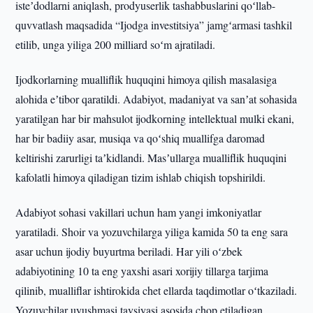
isteʼdodlarni aniqlash, prodyuserlik tashabbuslarini qoʻllab-
quvvatlash maqsadida “Ijodga investitsiya” jamgʻarmasi tashkil
etilib, unga yiliga 200 milliard soʻm ajratiladi.
Ijodkorlarning mualliflik huquqini himoya qilish masalasiga
alohida eʼtibor qaratildi. Adabiyot, madaniyat va sanʼat sohasida
yaratilgan har bir mahsulot ijodkorning intellektual mulki ekani,
har bir badiiy asar, musiqa va qoʻshiq muallifga daromad
keltirishi zarurligi taʼkidlandi. Masʼullarga mualliflik huquqini
kafolatli himoya qiladigan tizim ishlab chiqish topshirildi.
Adabiyot sohasi vakillari uchun ham yangi imkoniyatlar
yaratiladi. Shoir va yozuvchilarga yiliga kamida 50 ta eng sara
asar uchun ijodiy buyurtma beriladi. Har yili oʻzbek
adabiyotining 10 ta eng yaxshi asari xorijiy tillarga tarjima
qilinib, mualliflar ishtirokida chet ellarda taqdimotlar oʻtkaziladi.
Yozuvchilar uyushmasi tavsiyasi asosida chop etiladigan