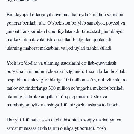
Bunday ijodkorlarga yil davomida har oyda 5 million soʻmdan
gonorar beriladi, ular Oʻzbekiston boʻylab samolyot, poyezd va
jamoat transportidan bepul foydalanadi. Ixtisoslashgan tibbiyot
markazlarida davolanish xarajatlari budjetdan qoplanadi,
ularning mahorat maktablari va ijod uylari tashkil etiladi.
Yosh isteʼdodlar va ularning ustozlarini qoʻllab-quvvatlash
boʻyicha ham muhim choralar belgilandi. 1-sentabrdan boshlab
respublika tanlovi gʻoliblariga 100 million soʻm, nufuzli xalqaro
tanlov sovrindorlariga 300 million soʻmgacha mukofot beriladi,
ularning ishtirok xarajatlari toʻliq qoplanadi. Ustoz va
murabbiylar oylik maoshiga 100 foizgacha ustama toʻlanadi.
Har yili 100 nafar yosh davlat hisobidan xorijiy madaniyat va
sanʼat muassasalarida taʼlim olishga yuboriladi. Yosh