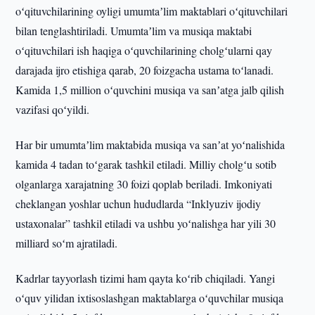
oʻqituvchilarining oyligi umumtaʼlim maktablari oʻqituvchilari
bilan tenglashtiriladi. Umumtaʼlim va musiqa maktabi
oʻqituvchilari ish haqiga oʻquvchilarining cholgʻularni qay
darajada ijro etishiga qarab, 20 foizgacha ustama toʻlanadi.
Kamida 1,5 million oʻquvchini musiqa va sanʼatga jalb qilish
vazifasi qoʻyildi.
Har bir umumtaʼlim maktabida musiqa va sanʼat yoʻnalishida
kamida 4 tadan toʻgarak tashkil etiladi. Milliy cholgʻu sotib
olganlarga xarajatning 30 foizi qoplab beriladi. Imkoniyati
cheklangan yoshlar uchun hududlarda “Inklyuziv ijodiy
ustaxonalar” tashkil etiladi va ushbu yoʻnalishga har yili 30
milliard soʻm ajratiladi.
Kadrlar tayyorlash tizimi ham qayta koʻrib chiqiladi. Yangi
oʻquv yilidan ixtisoslashgan maktablarga oʻquvchilar musiqa