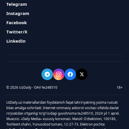
Telegram
Instagram
Facebook
Twitter/X
LinkedIn
© 2026 UzDaily · OAV №248510
18+
UzDaily.uz materiallaridan foydalanish faqat tahririyatning yozma ruxsati
bilan amalga oshiriladi. Internet-ommaviy axborot vositasi sifatida davlat
roʻyxatidan oʻtganligi toʻgʻrisidagi guvohnoma №248510, 2024 yil 1 aprel.
Muassis: «Daily Media» xususiy korxonasi. Manzil: Oʻzbekiston, 100180,
Toshkent shahri, Yunusobod tumani, 12-27-73. Elektron pochta: