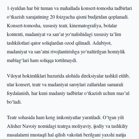
1-iyuldan har bir tuman va mahallada konsert-tomosha tadbirlari
oʻtkazish xarajatining 20 foizgacha qismi budjetdan qoplanadi.
Konsert-tomosha, xususiy teatr, kinematografiya, bolalar
kontenti, madaniyat va sanʼat yoʻnalishidagi xususiy taʼlim
tashkilotlari qator soliqlardan ozod qilinadi. Adabiyot,
madaniyat va sanʼatni rivojlantirishga yoʻnaltirilgan homiylik
mablagʻlari ham soliqqa tortilmaydi.
Viloyat hokimliklari huzurida alohida direksiyalar tashkil etilib,
ular konsert, teatr va madaniyat saroylari zallaridan samarali
foydalanish, har kuni madaniy tadbirlar oʻtkazish uchun masʼul
boʻladi.
Teatr sohasida ham keng imkoniyatlar yaratiladi. Oʻtgan yili
Alisher Navoiy nomidagi teatrga moliyaviy, ijodiy va tashkiliy
masalalarni mustaqil hal qilish vakolati berilgani yaxshi natija