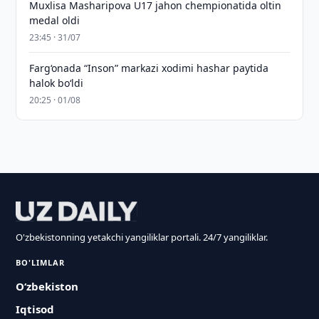
Muxlisa Masharipova U17 jahon chempionatida oltin
medal oldi
23:45 · 31/07
Farg‘onada “Inson” markazi xodimi hashar paytida
halok bo‘ldi
20:25 · 01/08
O'zbekistonning yetakchi yangiliklar portali. 24/7 yangiliklar.
BO'LIMLAR
O‘zbekiston
Iqtisod