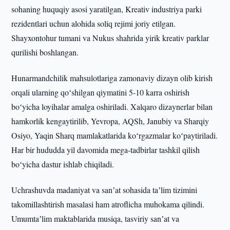
sohaning huquqiy asosi yaratilgan, Kreativ industriya parki
rezidentlari uchun alohida soliq rejimi joriy etilgan.
Shayxontohur tumani va Nukus shahrida yirik kreativ parklar
qurilishi boshlangan.
Hunarmandchilik mahsulotlariga zamonaviy dizayn olib kirish
orqali ularning qoʻshilgan qiymatini 5-10 karra oshirish
boʻyicha loyihalar amalga oshiriladi. Xalqaro dizaynerlar bilan
hamkorlik kengaytirilib, Yevropa, AQSh, Janubiy va Sharqiy
Osiyo, Yaqin Sharq mamlakatlarida koʻrgazmalar koʻpaytiriladi.
Har bir hududda yil davomida mega-tadbirlar tashkil qilish
boʻyicha dastur ishlab chiqiladi.
Uchrashuvda madaniyat va sanʼat sohasida taʼlim tizimini
takomillashtirish masalasi ham atroflicha muhokama qilindi.
Umumtaʼlim maktablarida musiqa, tasviriy sanʼat va