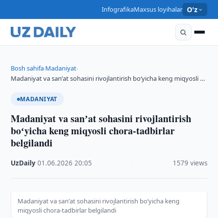
Infografika
Maxsus loyihalar
O'z
Bosh sahifa
Madaniyat
›
›
Madaniyat va sanʼat sohasini rivojlantirish boʻyicha keng miqyosli …
MADANIYAT
Madaniyat va sanʼat sohasini rivojlantirish
boʻyicha keng miqyosli chora-tadbirlar
belgilandi
UzDaily
·
01.06.2026
·
20:05
·
1579 views
Madaniyat va sanʼat sohasini rivojlantirish boʻyicha keng
miqyosli chora-tadbirlar belgilandi