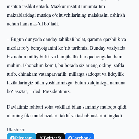
instituti tashkil etiladi. Mazkur institut umumtaʼlim
maktablaridagi musiqa oʻqituvchilarining malakasini oshirish
uchun ham masʼul boʻladi.
– Bugun dunyoda qanday tahlikali holat, qarama-qarshilik va
nizolar roʻy berayotganini koʻrib turibmiz. Bunday vaziyatda
biz uchun milliy birlik va hamjihatlik har qachongidan ham
muhim. Ishonchim komil, bu borada sizlar eng oldingi safda
turib, chinakam vatanparvarlik, millatga sadoqat va fidoyilik
fazilatlaringiz bilan yoshlarimizga, butun xalqimizga namuna
boʻlasizlar, – dedi Prezidentimiz.
Davlatimiz rahbari soha vakillari bilan samimiy muloqot qildi,
ularning fikr-mulohazalari, taklif va tashabbuslarini tingladi.
Ulashish:
Telegram
Twitter/X
Facebook