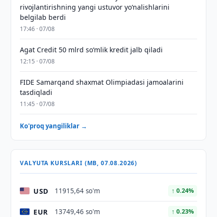
rivojlantirishning yangi ustuvor yoʻnalishlarini
belgilab berdi
17:46 · 07/08
Agat Credit 50 mlrd so‘mlik kredit jalb qiladi
12:15 · 07/08
FIDE Samarqand shaxmat Olimpiadasi jamoalarini
tasdiqladi
11:45 · 07/08
Ko'proq yangiliklar →
VALYUTA KURSLARI (MB, 07.08.2026)
USD
11915,64 so'm
↑ 0.24%
EUR
13749,46 so'm
↑ 0.23%