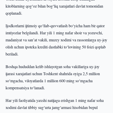
kitoblarning qogʻoz bilan bogʻliq xarajatlari davlat tomonidan
qoplanadi.
Ijodkorlarni ijtimoiy qoʻllab-quvvatlash boʻyicha ham bir qator
imtiyozlar belgilandi. Har yili 1 ming nafar shoir va yozuvchi,
madaniyat va sanʼat vakili, muzey xodimi va rassomlarga uy-joy
olish uchun ipoteka krediti dastlabki toʻlovining 50 foizi qoplab
beriladi.
Boshqa hududdan kelib ishlayotgan soha vakillariga uy-joy
ijarasi xarajatlari uchun Toshkent shahrida oyiga 2,5 million
soʻmgacha, viloyatlarda 1 million 600 ming soʻmgacha
kompensatsiya toʻlanadi.
Har yili faoliyatida yaxshi natijaga erishgan 1 ming nafar soha
xodimi davlat tibbiy sugʻurta jamgʻarmasi hisobidan bepul