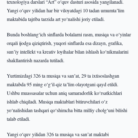
texnologiya darslari “Art” oʻquv dasturi asosida yangilanadi.
Yangi oʻquv yilidan har bir viloyatdagi 10 tadan umumtaʼlim
maktabida tajriba tarzida art yoʻnalishi joriy etiladi.
Bunda boshlangʻich sinflarda bolalarni rasm, musiqa va oʻyinlar
orqali ijodga qiziqtirish, yuqori sinflarda esa dizayn, grafika,
sunʼiy intellekt va kreativ loyihalar bilan ishlash koʻnikmalarini
shakllantirish nazarda tutiladi.
Yurtimizdagi 326 ta musiqa va sanʼat, 29 ta ixtisoslashgan
maktabda 95 ming oʻgʻil-qiz taʼlim olayotgani qayd etildi.
Ushbu muassasalar uchun aniq samaradorlik koʻrsatkichlari
ishlab chiqiladi. Musiqa maktablari bitiruvchilari oʻz
yoʻnalishidan tashqari qoʻshimcha bitta milliy cholgʻuni bilishi
talab etiladi.
Yangi oʻquv yilidan 326 ta musiqa va sanʼat maktabi