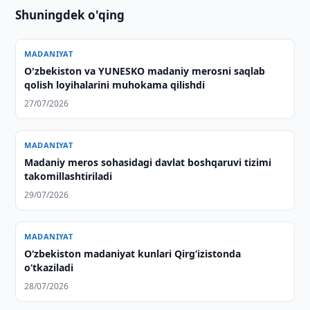
Shuningdek o'qing
MADANIYAT
O'zbekiston va YUNESKO madaniy merosni saqlab
qolish loyihalarini muhokama qilishdi
27/07/2026
MADANIYAT
Madaniy meros sohasidagi davlat boshqaruvi tizimi
takomillashtiriladi
29/07/2026
MADANIYAT
O‘zbekiston madaniyat kunlari Qirg‘izistonda
o‘tkaziladi
28/07/2026