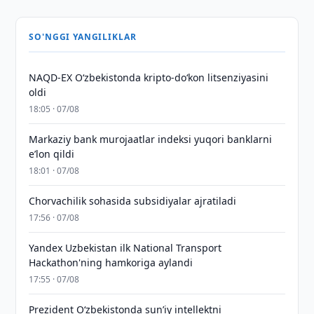
SO'NGGI YANGILIKLAR
NAQD-EX O‘zbekistonda kripto-do‘kon litsenziyasini
oldi
18:05 · 07/08
Markaziy bank murojaatlar indeksi yuqori banklarni
eʼlon qildi
18:01 · 07/08
Chorvachilik sohasida subsidiyalar ajratiladi
17:56 · 07/08
Yandex Uzbekistan ilk National Transport
Hackathon'ning hamkoriga aylandi
17:55 · 07/08
Prezident Oʻzbekistonda sunʼiy intellektni