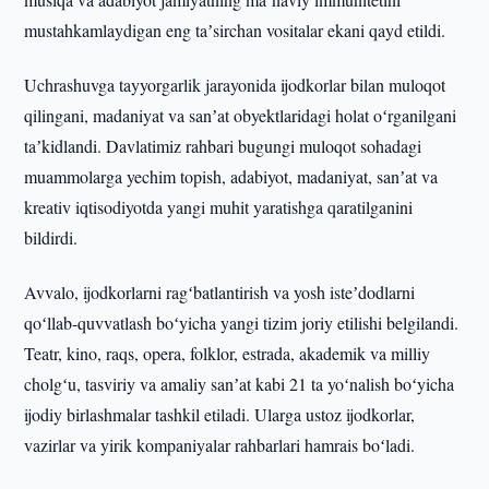
mustahkamlaydigan eng taʼsirchan vositalar ekani qayd etildi.
Uchrashuvga tayyorgarlik jarayonida ijodkorlar bilan muloqot
qilingani, madaniyat va sanʼat obyektlaridagi holat oʻrganilgani
taʼkidlandi. Davlatimiz rahbari bugungi muloqot sohadagi
muammolarga yechim topish, adabiyot, madaniyat, sanʼat va
kreativ iqtisodiyotda yangi muhit yaratishga qaratilganini
bildirdi.
Avvalo, ijodkorlarni ragʻbatlantirish va yosh isteʼdodlarni
qoʻllab-quvvatlash boʻyicha yangi tizim joriy etilishi belgilandi.
Teatr, kino, raqs, opera, folklor, estrada, akademik va milliy
cholgʻu, tasviriy va amaliy sanʼat kabi 21 ta yoʻnalish boʻyicha
ijodiy birlashmalar tashkil etiladi. Ularga ustoz ijodkorlar,
vazirlar va yirik kompaniyalar rahbarlari hamrais boʻladi.