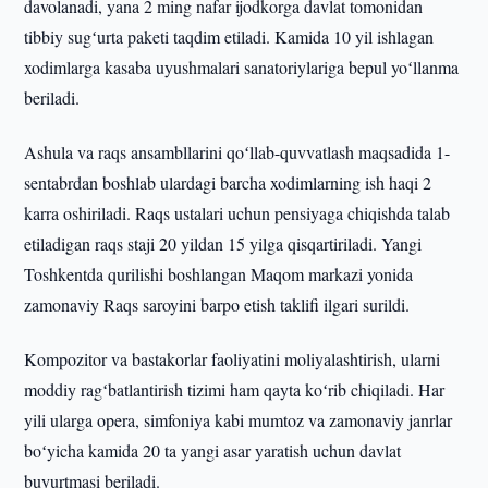
davolanadi, yana 2 ming nafar ijodkorga davlat tomonidan
tibbiy sugʻurta paketi taqdim etiladi. Kamida 10 yil ishlagan
xodimlarga kasaba uyushmalari sanatoriylariga bepul yoʻllanma
beriladi.
Ashula va raqs ansambllarini qoʻllab-quvvatlash maqsadida 1-
sentabrdan boshlab ulardagi barcha xodimlarning ish haqi 2
karra oshiriladi. Raqs ustalari uchun pensiyaga chiqishda talab
etiladigan raqs staji 20 yildan 15 yilga qisqartiriladi. Yangi
Toshkentda qurilishi boshlangan Maqom markazi yonida
zamonaviy Raqs saroyini barpo etish taklifi ilgari surildi.
Kompozitor va bastakorlar faoliyatini moliyalashtirish, ularni
moddiy ragʻbatlantirish tizimi ham qayta koʻrib chiqiladi. Har
yili ularga opera, simfoniya kabi mumtoz va zamonaviy janrlar
boʻyicha kamida 20 ta yangi asar yaratish uchun davlat
buyurtmasi beriladi.