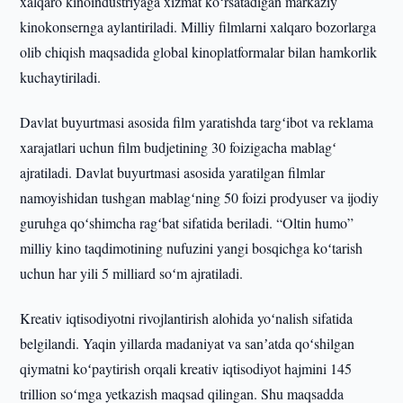
xalqaro kinoindustriyaga xizmat koʻrsatadigan markaziy
kinokonsernga aylantiriladi. Milliy filmlarni xalqaro bozorlarga
olib chiqish maqsadida global kinoplatformalar bilan hamkorlik
kuchaytiriladi.
Davlat buyurtmasi asosida film yaratishda targʻibot va reklama
xarajatlari uchun film budjetining 30 foizigacha mablagʻ
ajratiladi. Davlat buyurtmasi asosida yaratilgan filmlar
namoyishidan tushgan mablagʻning 50 foizi prodyuser va ijodiy
guruhga qoʻshimcha ragʻbat sifatida beriladi. “Oltin humo”
milliy kino taqdimotining nufuzini yangi bosqichga koʻtarish
uchun har yili 5 milliard soʻm ajratiladi.
Kreativ iqtisodiyotni rivojlantirish alohida yoʻnalish sifatida
belgilandi. Yaqin yillarda madaniyat va sanʼatda qoʻshilgan
qiymatni koʻpaytirish orqali kreativ iqtisodiyot hajmini 145
trillion soʻmga yetkazish maqsad qilingan. Shu maqsadda