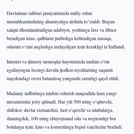
Davlatimiz rahbari jamiyatimizda milliy ruhni
mustahkamlashning ahamiyatiga alohida toʻxtaldi. Bugun
xalqni ilhomlantiradigan adabiyot, yoshlarga faxr va iftixor
beradigan kino, qalblarni junbishga keltiradigan musiqa,
odamni oʻzini anglashga undaydigan teatr kerakligi taʼkidlandi.
Internet va ijtimoiy tarmoqlar hayotimizda muhim oʻrin
egallayotgan hozirgi davrda ijodkor-ziyolilarning raqamli
maydondagi ovozi balandroq yangrashi zarurligi qayd etildi.
Madaniy tadbirlarga talabni oshirish maqsadida ham yangi
mexanizmlar joriy qilinadi. Har yili 500 ming oʻqituvchi,
shifokor, davlat xizmatchisi, faol oʻquvchi va talabalarga,
shuningdek, 100 ming ehtiyojmand oila va nogironligi bor
bolalarga teatr, kino va konsertlarga bepul vaucherlar beriladi.