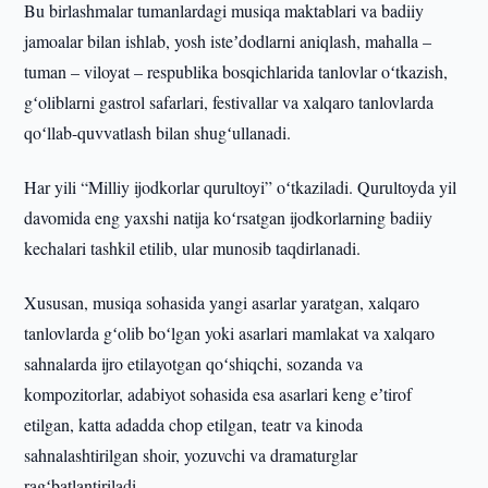
Bu birlashmalar tumanlardagi musiqa maktablari va badiiy
jamoalar bilan ishlab, yosh isteʼdodlarni aniqlash, mahalla –
tuman – viloyat – respublika bosqichlarida tanlovlar oʻtkazish,
gʻoliblarni gastrol safarlari, festivallar va xalqaro tanlovlarda
qoʻllab-quvvatlash bilan shugʻullanadi.
Har yili “Milliy ijodkorlar qurultoyi” oʻtkaziladi. Qurultoyda yil
davomida eng yaxshi natija koʻrsatgan ijodkorlarning badiiy
kechalari tashkil etilib, ular munosib taqdirlanadi.
Xususan, musiqa sohasida yangi asarlar yaratgan, xalqaro
tanlovlarda gʻolib boʻlgan yoki asarlari mamlakat va xalqaro
sahnalarda ijro etilayotgan qoʻshiqchi, sozanda va
kompozitorlar, adabiyot sohasida esa asarlari keng eʼtirof
etilgan, katta adadda chop etilgan, teatr va kinoda
sahnalashtirilgan shoir, yozuvchi va dramaturglar
ragʻbatlantiriladi.