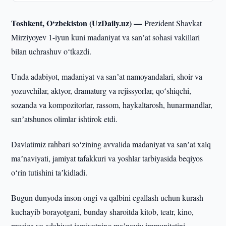
Toshkent, O‘zbekiston (UzDaily.uz) —
Prezident Shavkat
Mirziyoyev 1-iyun kuni madaniyat va sanʼat sohasi vakillari
bilan uchrashuv oʻtkazdi.
Unda adabiyot, madaniyat va sanʼat namoyandalari, shoir va
yozuvchilar, aktyor, dramaturg va rejissyorlar, qoʻshiqchi,
sozanda va kompozitorlar, rassom, haykaltarosh, hunarmandlar,
sanʼatshunos olimlar ishtirok etdi.
Davlatimiz rahbari soʻzining avvalida madaniyat va sanʼat xalq
maʼnaviyati, jamiyat tafakkuri va yoshlar tarbiyasida beqiyos
oʻrin tutishini taʼkidladi.
Bugun dunyoda inson ongi va qalbini egallash uchun kurash
kuchayib borayotgani, bunday sharoitda kitob, teatr, kino,
musiqa va adabiyot jamiyatning maʼnaviy immunitetini