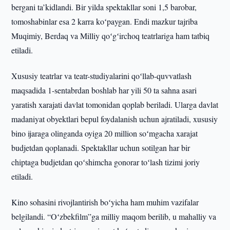
bergani ta’kidlandi. Bir yilda spektakllar soni 1,5 barobar,
tomoshabinlar esa 2 karra koʻpaygan. Endi mazkur tajriba
Muqimiy, Berdaq va Milliy qoʻgʻirchoq teatrlariga ham tatbiq
etiladi.
Xususiy teatrlar va teatr-studiyalarini qoʻllab-quvvatlash
maqsadida 1-sentabrdan boshlab har yili 50 ta sahna asari
yaratish xarajati davlat tomonidan qoplab beriladi. Ularga davlat
madaniyat obyektlari bepul foydalanish uchun ajratiladi, xususiy
bino ijaraga olinganda oyiga 20 million soʻmgacha xarajat
budjetdan qoplanadi. Spektakllar uchun sotilgan har bir
chiptaga budjetdan qoʻshimcha gonorar toʻlash tizimi joriy
etiladi.
Kino sohasini rivojlantirish boʻyicha ham muhim vazifalar
belgilandi. “Oʻzbekfilm”ga milliy maqom berilib, u mahalliy va