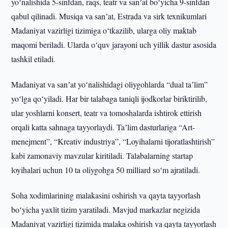
yoʻnalishida 5-sinfdan, raqs, teatr va sanʼat boʻyicha 9-sinfdan
qabul qilinadi. Musiqa va sanʼat, Estrada va sirk texnikumlari
Madaniyat vazirligi tizimiga oʻtkazilib, ularga oliy maktab
maqomi beriladi. Ularda oʻquv jarayoni uch yillik dastur asosida
tashkil etiladi.
Madaniyat va sanʼat yoʻnalishidagi oliygohlarda “dual taʼlim”
yoʻlga qoʻyiladi. Har bir talabaga taniqli ijodkorlar biriktirilib,
ular yoshlarni konsert, teatr va tomoshalarda ishtirok ettirish
orqali katta sahnaga tayyorlaydi. Taʼlim dasturlariga “Art-
menejment”, “Kreativ industriya”, “Loyihalarni tijoratlashtirish”
kabi zamonaviy mavzular kiritiladi. Talabalarning startap
loyihalari uchun 10 ta oliygohga 50 milliard soʻm ajratiladi.
Soha xodimlarining malakasini oshirish va qayta tayyorlash
boʻyicha yaxlit tizim yaratiladi. Mavjud markazlar negizida
Madaniyat vazirligi tizimida malaka oshirish va qayta tayyorlash