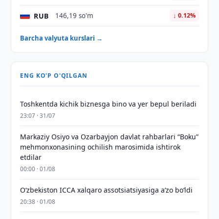
RUB
146,19 so'm
↓ 0.12%
Barcha valyuta kurslari →
ENG KO'P O'QILGAN
Toshkentda kichik biznesga bino va yer bepul beriladi
23:07 · 31/07
Markaziy Osiyo va Ozarbayjon davlat rahbarlari “Boku”
mehmonxonasining ochilish marosimida ishtirok
etdilar
00:00 · 01/08
O‘zbekiston ICCA xalqaro assotsiatsiyasiga aʼzo bo‘ldi
20:38 · 01/08