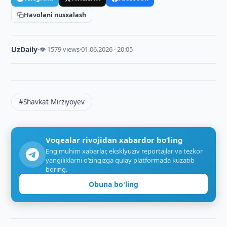
Havolani nusxalash
UzDaily
·
👁 1579 views
·
01.06.2026 · 20:05
#Shavkat Mirziyoyev
Voqealar rivojidan xabardor bo‘ling
Eng muhim xabarlar, eksklyuziv reportajlar va tezkor
yangiliklarni o‘zingizga qulay platformada kuzatib
boring.
Obuna bo'ling