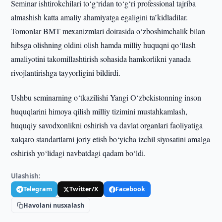
Seminar ishtirokchilari to‘g‘ridan to‘g‘ri professional tajriba
almashish katta amaliy ahamiyatga egaligini ta’kidladilar.
Tomonlar BMT mexanizmlari doirasida o‘zboshimchalik bilan
hibsga olishning oldini olish hamda milliy huquqni qo‘llash
amaliyotini takomillashtirish sohasida hamkorlikni yanada
rivojlantirishga tayyorligini bildirdi.
Ushbu seminarning o‘tkazilishi Yangi O‘zbekistonning inson
huquqlarini himoya qilish milliy tizimini mustahkamlash,
huquqiy savodxonlikni oshirish va davlat organlari faoliyatiga
xalqaro standartlarni joriy etish bo‘yicha izchil siyosatini amalga
oshirish yo‘lidagi navbatdagi qadam bo‘ldi.
Ulashish:
Telegram
Twitter/X
Facebook
Havolani nusxalash