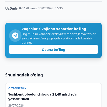
UzDaily
·
👁 1198 views
·
13.02.2026 · 16:30
Voqealar rivojidan xabardor bo‘ling
Eng muhim xabarlar, eksklyuziv reportajlar va tezkor
yangiliklarni o‘zingizga qulay platformada kuzatib
boring.
Obuna bo'ling
Shuningdek o'qing
O‘ZBEKISTON
Toshkent obodonchiligiga 21,48 mlrd so‘m
yo‘naltiriladi
29/07/2026