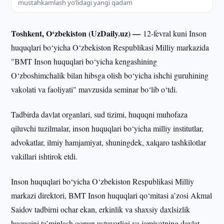
mustahkamlash yo‘lidagi yangi qadam
Toshkent, O‘zbekiston (UzDaily.uz) —
12-fevral kuni Inson
huquqlari bo‘yicha O‘zbekiston Respublikasi Milliy markazida
"BMT Inson huquqlari bo‘yicha kengashining
O‘zboshimchalik bilan hibsga olish bo‘yicha ishchi guruhining
vakolati va faoliyati" mavzusida seminar bo‘lib o‘tdi.
Tadbirda davlat organlari, sud tizimi, huquqni muhofaza
qiluvchi tuzilmalar, inson huquqlari bo‘yicha milliy institutlar,
advokatlar, ilmiy hamjamiyat, shuningdek, xalqaro tashkilotlar
vakillari ishtirok etdi.
Inson huquqlari bo‘yicha O‘zbekiston Respublikasi Milliy
markazi direktori, BMT Inson huquqlari qo‘mitasi a’zosi Akmal
Saidov tadbirni ochar ekan, erkinlik va shaxsiy daxlsizlik
huquqini ta’minlash qonun ustuvorligi va jamiyatning davlat