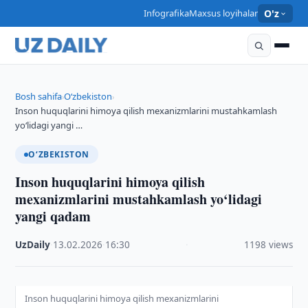
Infografika
Maxsus loyihalar
O'z
Bosh sahifa
O‘zbekiston
›
›
Inson huquqlarini himoya qilish mexanizmlarini mustahkamlash
yo‘lidagi yangi …
O‘ZBEKISTON
Inson huquqlarini himoya qilish
mexanizmlarini mustahkamlash yo‘lidagi
yangi qadam
UzDaily
·
13.02.2026
·
16:30
·
1198 views
Inson huquqlarini himoya qilish mexanizmlarini