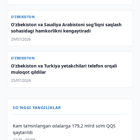
O‘ZBEKISTON
Oʻzbekiston va Saudiya Arabistoni sogʻliqni saqlash
sohasidagi hamkorlikni kengaytiradi
29/07/2026
O‘ZBEKISTON
Oʻzbekiston va Turkiya yetakchilari telefon orqali
muloqot qildilar
25/07/2026
SO'NGGI YANGILIKLAR
Kam taʼminlangan oilalarga 179,2 mlrd so‘m QQS
qaytarildi
22:35 · 06/08