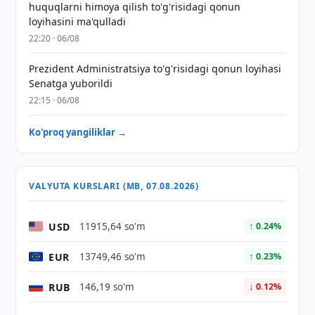
huquqlarni himoya qilish to'g'risidagi qonun
loyihasini ma'qulladi
22:20 · 06/08
Prezident Administratsiya to'g'risidagi qonun loyihasi
Senatga yuborildi
22:15 · 06/08
Ko'proq yangiliklar →
VALYUTA KURSLARI (MB, 07.08.2026)
USD
11915,64 so'm
↑ 0.24%
EUR
13749,46 so'm
↑ 0.23%
RUB
146,19 so'm
↓ 0.12%