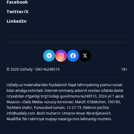
Facebook
Twitter/X
LinkedIn
© 2026 UzDaily · OAV №248510
18+
UzDaily.uz materiallaridan foydalanish faqat tahririyatning yozma ruxsati
bilan amalga oshiriladi. Internet-ommaviy axborot vositasi sifatida davlat
roʻyxatidan oʻtganligi toʻgʻrisidagi guvohnoma №248510, 2024 yil 1 aprel.
Muassis: «Daily Media» xususiy korxonasi. Manzil: Oʻzbekiston, 100180,
Toshkent shahri, Yunusobod tumani, 12-27-73. Elektron pochta:
info@uzdaily.com. Bosh muharrir: Umarov Anvar Abrardjanovich.
Mualliflar fikri tahririyat nuqtayi nazariga mos kelmasligi mumkin.