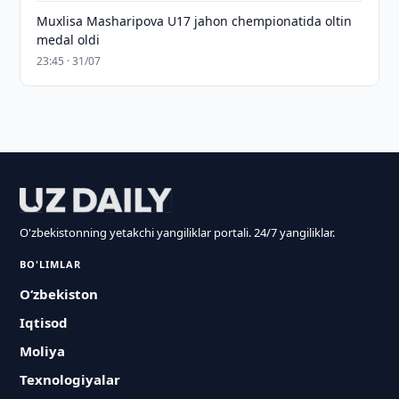
Muxlisa Masharipova U17 jahon chempionatida oltin
medal oldi
23:45 · 31/07
O'zbekistonning yetakchi yangiliklar portali. 24/7 yangiliklar.
BO'LIMLAR
O‘zbekiston
Iqtisod
Moliya
Texnologiyalar