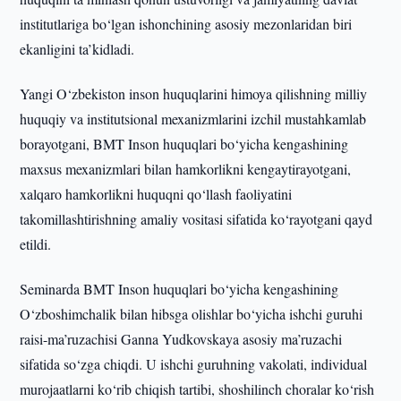
institutlariga bo‘lgan ishonchining asosiy mezonlaridan biri
ekanligini ta’kidladi.
Yangi O‘zbekiston inson huquqlarini himoya qilishning milliy
huquqiy va institutsional mexanizmlarini izchil mustahkamlab
borayotgani, BMT Inson huquqlari bo‘yicha kengashining
maxsus mexanizmlari bilan hamkorlikni kengaytirayotgani,
xalqaro hamkorlikni huquqni qo‘llash faoliyatini
takomillashtirishning amaliy vositasi sifatida ko‘rayotgani qayd
etildi.
Seminarda BMT Inson huquqlari bo‘yicha kengashining
O‘zboshimchalik bilan hibsga olishlar bo‘yicha ishchi guruhi
raisi-ma’ruzachisi Ganna Yudkovskaya asosiy ma’ruzachi
sifatida so‘zga chiqdi. U ishchi guruhning vakolati, individual
murojaatlarni ko‘rib chiqish tartibi, shoshilinch choralar ko‘rish