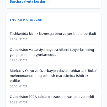
Barcha valyuta kurslari →
ENG KO'P O'QILGAN
Toshkentda kichik biznesga bino va yer bepul beriladi
23:07 · 31/07
Oʻzbekiston va Latviya haydovchilarni tayyorlashning
yangi tizimini tayyorlamoqda
09:30 · 31/07
Markaziy Osiyo va Ozarbayjon davlat rahbarlari “Boku”
mehmonxonasining ochilish marosimida ishtirok
etdilar
00:00 · 01/08
O‘zbekiston ICCA xalqaro assotsiatsiyasiga aʼzo bo‘ldi
20:38 · 01/08