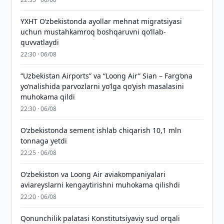
YXHT O‘zbekistonda ayollar mehnat migratsiyasi
uchun mustahkamroq boshqaruvni qo‘llab-
quvvatlaydi
22:30 · 06/08
“Uzbekistan Airports” va “Loong Air” Sian – Farg‘ona
yo‘nalishida parvozlarni yo‘lga qo‘yish masalasini
muhokama qildi
22:30 · 06/08
O‘zbekistonda sement ishlab chiqarish 10,1 mln
tonnaga yetdi
22:25 · 06/08
Oʻzbekiston va Loong Air aviakompaniyalari
aviareyslarni kengaytirishni muhokama qilishdi
22:20 · 06/08
Qonunchilik palatasi Konstitutsiyaviy sud orqali