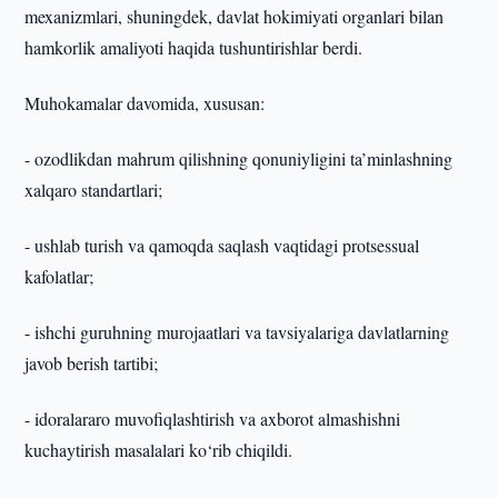
mexanizmlari, shuningdek, davlat hokimiyati organlari bilan
hamkorlik amaliyoti haqida tushuntirishlar berdi.
Muhokamalar davomida, xususan:
- ozodlikdan mahrum qilishning qonuniyligini ta’minlashning
xalqaro standartlari;
- ushlab turish va qamoqda saqlash vaqtidagi protsessual
kafolatlar;
- ishchi guruhning murojaatlari va tavsiyalariga davlatlarning
javob berish tartibi;
- idoralararo muvofiqlashtirish va axborot almashishni
kuchaytirish masalalari ko‘rib chiqildi.