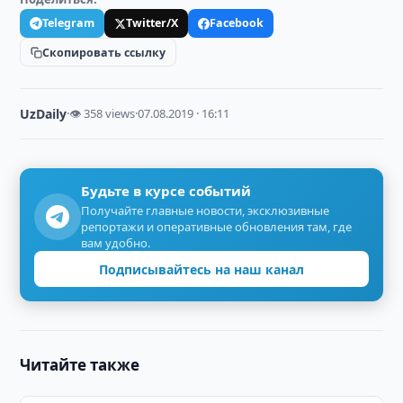
Telegram
Twitter/X
Facebook
Скопировать ссылку
UzDaily
·
👁 358 views
·
07.08.2019 · 16:11
Будьте в курсе событий
Получайте главные новости, эксклюзивные
репортажи и оперативные обновления там, где
вам удобно.
Подписывайтесь на наш канал
Читайте также