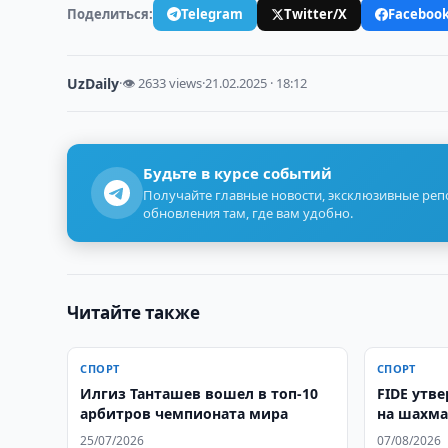
Поделиться:
Telegram
Twitter/X
Faceboo
UzDaily
·
👁 2633 views
·
21.02.2025 · 18:12
Будьте в курсе событий
Получайте главные новости, эксклюзивные ре
обновления там, где вам удобно.
Читайте также
СПОРТ
СПОРТ
Илгиз Танташев вошел в топ-10
FIDE утв
арбитров чемпионата мира
на шахма
Самаркан
25/07/2026
07/08/2026