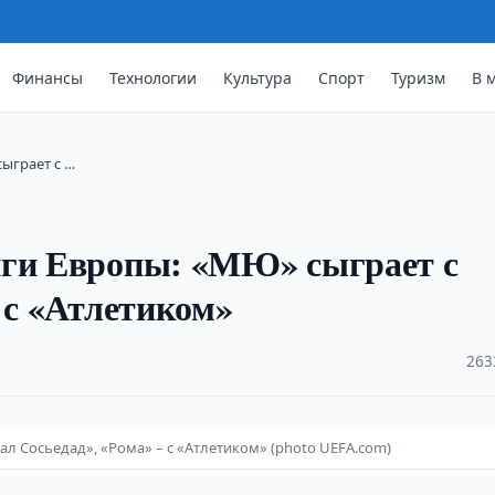
Финансы
Технологии
Культура
Спорт
Туризм
В 
ыграет с …
иги Европы: «МЮ» сыграет с
 с «Атлетиком»
·
263
ал Сосьедад», «Рома» – с «Атлетиком» (photo UEFA.com)