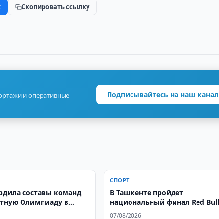
k
Скопировать ссылку
Подписывайтесь на наш канал
портажи и оперативные
СПОРТ
ердила составы команд
В Ташкенте пройдет
тную Олимпиаду в
национальный финал Red Bul
де
Dance Your Style
07/08/2026