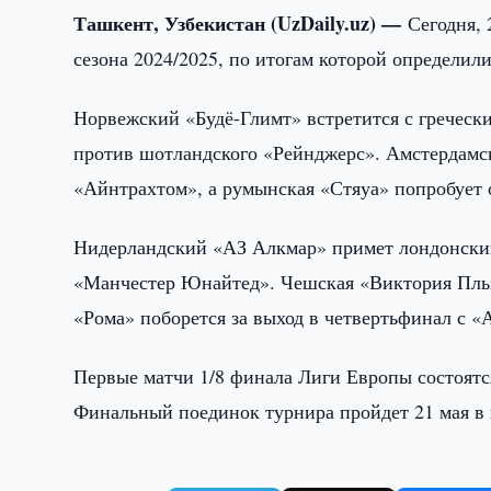
Ташкент, Узбекистан (UzDaily.uz) —
Сегодня, 
сезона 2024/2025, по итогам которой определил
Норвежский «Будё-Глимт» встретится с греческ
против шотландского «Рейнджерс». Амстердамск
«Айнтрахтом», а румынская «Стяуа» попробует 
Нидерландский «АЗ Алкмар» примет лондонский 
«Манчестер Юнайтед». Чешская «Виктория Пльз
«Рома» поборется за выход в четвертьфинал с «
Первые матчи 1/8 финала Лиги Европы состоятся
Финальный поединок турнира пройдет 21 мая в 