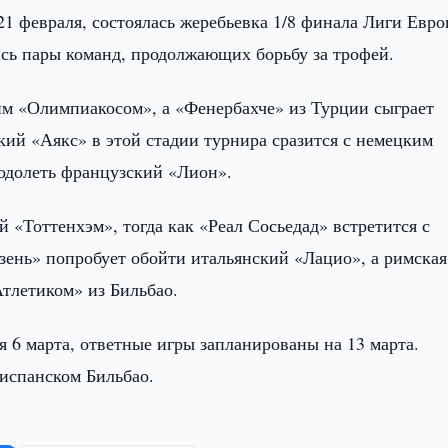
21 февраля, состоялась жеребьевка 1/8 финала Лиги Евр
ись пары команд, продолжающих борьбу за трофей.
им «Олимпиакосом», а «Фенербахче» из Турции сыграет
ий «Аякс» в этой стадии турнира сразится с немецким
одолеть французский «Лион».
«Тоттенхэм», тогда как «Реал Сосьедад» встретится с
ень» попробует обойти итальянский «Лацио», а римская
Атлетиком» из Бильбао.
 6 марта, ответные игры запланированы на 13 марта.
испанском Бильбао.