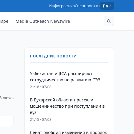
Инфографика
Спецпроекты
Ру
мире
Media OutReach Newswire
ПОСЛЕДНИЕ НОВОСТИ
Узбекистан и JICA расширяют
сотрудничество по развитию СЭЗ
21:18 · 07/08
3 views
В Бухарской области пресекли
мошенничество при поступлении в
вуз
21:15 · 07/08
Сенат одобрил изменения в порядок