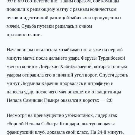
9:0 и 8:0 соответственно. Таким образом, обе команды
подошли к решающему матчу с равным количеством
очков и идентичной разницей забитых и пропущенных
мячей. Судьба путёвки решалась в очном
противостоянии.
Начало игры осталось за хозяйками поля: уже на первой
минуте матча после дальнего удара Ферузы Турдибоевой
мяч отскочил к Диёрахон Хабибуллаевой, которая точным
ударом отправила его в нижний угол ворот. Спустя десять
минут Людмила Карачик прорвалась в штрафную и
нанесла удар, после чего мяч рикошетом от защитницы
Непала Самикши Гимире оказался в воротах — 2:0.
Несмотря на преимущество узбекистанок, лидер атак
сборной Непала Сабитра Бхандари, выступающая за
французский клуб, доказала свой класс. На 24-й минуте,