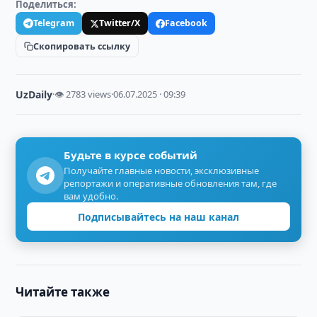
Поделиться:
Telegram
Twitter/X
Facebook
Скопировать ссылку
UzDaily
·
👁 2783 views
·
06.07.2025 · 09:39
Будьте в курсе событий
Получайте главные новости, эксклюзивные
репортажи и оперативные обновления там, где
вам удобно.
Подписывайтесь на наш канал
Читайте также