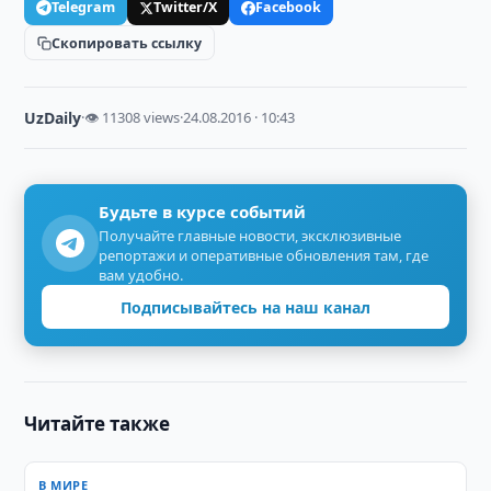
Telegram
Twitter/X
Facebook
Скопировать ссылку
UzDaily
·
👁 11308 views
·
24.08.2016 · 10:43
Будьте в курсе событий
Получайте главные новости, эксклюзивные
репортажи и оперативные обновления там, где
вам удобно.
Подписывайтесь на наш канал
Читайте также
В МИРЕ