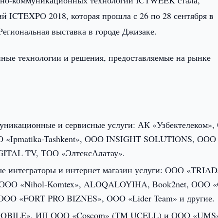
нно-коммуникационных технологий ICTWEEK стала,
 ICTEXPO 2018, которая прошла с 26 по 28 сентября в
Региональная выставка в городе Джизаке.
ые технологии и решения, предоставляемые на рынке
муникационные и сервисные услуги: АК «Узбектелеком»
ОО «Ipmatika-Tashkent», ООО INSIGHT SOLUTIONS, ООО
IGITAL TV, ТОО «ЭлтексАлатау».
ые интеграторы и интернет магазин услуги: ООО «TRIA
fa, ООО «Nihol-Komtex», ALOQALOYIHA, Book2net, ООО «
), OOO «FORT PRO BIZNES», OOO «Lider Team» и другие.
ZMOBILE», ИП ООО «Coscom» (TM UCELL) и ООО «UMS