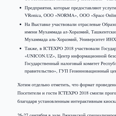
Предприятия, которые предоставляют услуги 
VRonica, ООО «NORMA», ООО «Space Online G
На Выставке участвовали отраслевые Образ
имени Мухаммада ал-Хоразмий, Ташкентски
Мухаммада аль-Хоразмий, Университет ИНХ
Также, в ICTEXPO 2018 участвовали Госуда
«UNICON.UZ», Центр информационной безопа
Государственный налоговый комитет Респуб
правительство», ГУП Геоинновационный цен
Хотим отдельно отметить, что формат проведен
Посетители и гости ICTEXPO 2018 смогли прого
благодаря установленным интерактивным киоск
26-27 сентября в зале Джизакской специализиро