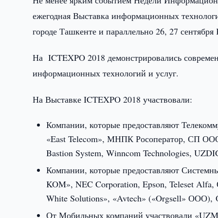
Не менее ярким событием Недели Информацио
ежегодная Выставка информационных технологий
городе Ташкенте и параллельно 26, 27 сентября 
На ICTEXPO 2018 демонстрировались современн
информационных технологий и услуг.
На Выставке ICTEXPO 2018 участвовали:
Компании, которые предоставляют Телеком
«East Telecom», МНПК Росоператор, СП О
Bastion System, Winncom Technologies, UZD
Компании, которые предоставляют Системн
KOM», NEC Corporation, Epson, Teleset Al
White Solutions», «Avtech» («Orgsell» ООО
От Мобильных компаний участвовали «U