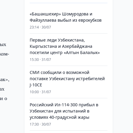
«Башакшехир» Шомуродова и
Файзуллаева выбыл из еврокубков
23:14 · 30/07
Первые леди Узбекистана,
ных
Кыргызстана и Азербайджана
посетили центр «Алтын Балалык»
ком-
15:30 · 31/07
СМИ сообщили о возможной
ак»,
поставке Узбекистану истребителей
J-10CE
ах
10:00 · 31/07
и о
Российский Ил-114-300 прибыл в
Узбекистан для испытаний в
условиях 40-градусной жары
17:30 · 30/07