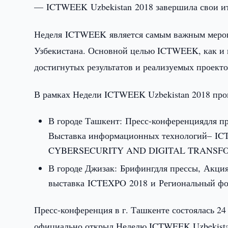
— ICTWEEK Uzbekistan 2018 завершила свои ит
Неделя ICTWEEK является самым важным мероп
Узбекистана. Основной целью ICTWEEK, как и 
достигнутых результатов и реализуемых проектов
В рамках Недели ICTWEEK Uzbekistan 2018 пр
В городе Ташкент: Пресс-конференциядля п
Выставка информационных технологий– I
CYBERSECURITY AND DIGITAL TRANSFORMA
В городе Джизак: Брифингдля прессы, Акци
выставка ICTEXPO 2018 и Региональный фо
Пресс-конференция в г. Ташкенте состоялась 24 с
официально открыл Неделю ICTWEEK Uzbekistan