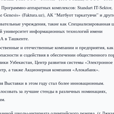
Программно-аппаратных комплексов: Standart IT-Sektor,
enesis» (Faktura.uz), АК “Матбуот таркатувчи” и други
овательные учреждения, такие как Специализированная 
й университет информационных технологий имени
А в Ташкенте.
рственные и отечественные компании и предприятия, ка
сности и содействия в обеспечении общественного по
лики Узбекистан, Центр развития системы «Электронное
тр, а также Акционерная компания «Алокабанк».
ия Выставки в этом году стал более инновационным.
лосовать за лучшие стенды в различных номинациях,
ам.
ванной школы-интерната олимпийского резерва, (г.Джиза