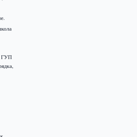
е.
школа
к ГУП
рядка,
к,