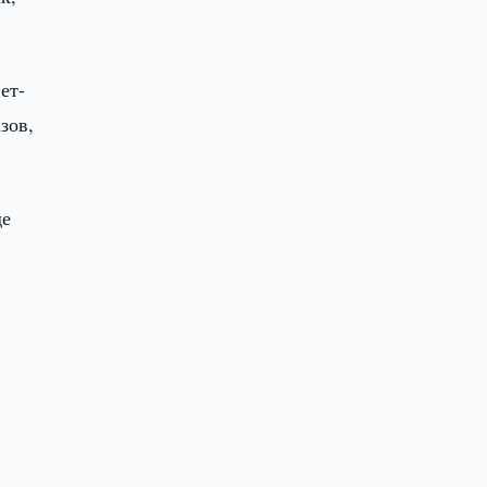
ет-
зов,
де