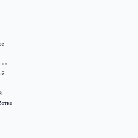
ое
 по
ой
й
ботке