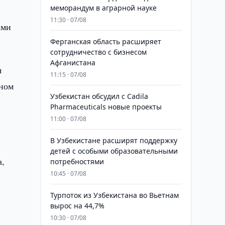
меморандум в аграрной науке
11:30 · 07/08
ами
Ферганская область расширяет
сотрудничество с бизнесом
Афганистана
я
11:15 · 07/08
аном
Узбекистан обсудил с Cadila
Pharmaceuticals новые проекты
11:00 · 07/08
В Узбекистане расширят поддержку
детей с особыми образовательными
а,
потребностями
10:45 · 07/08
Турпоток из Узбекистана во Вьетнам
вырос на 44,7%
10:30 · 07/08