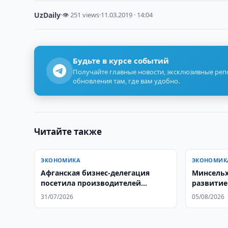
UzDaily
·
👁 251 views
·
11.03.2019 · 14:04
Будьте в курсе событий
Получайте главные новости, эксклюзивные ре
обновления там, где вам удобно.
Читайте также
ЭКОНОМИКА
ЭКОНОМИК
Афганская бизнес-делегация
Минсельх
посетила производителей
развитие
автозапчастей в Ташкенте
31/07/2026
05/08/2026