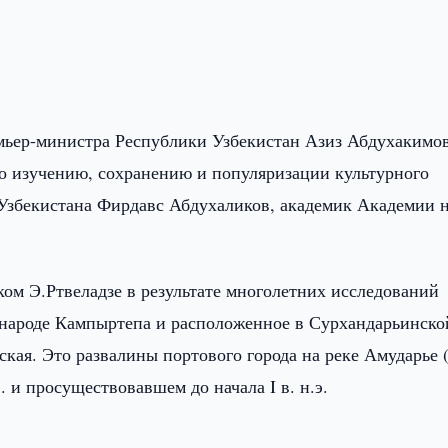
мьер-министра Республики Узбекистан Азиз Абдухакимов
о изучению, сохранению и популяризации культурного
Узбекистана Фирдавс Абдухаликов, академик Академии 
иком Э.Ртвеладзе в результате многолетних исследований
в народе Кампыртепа и расположенное в Сурхандарьинско
ская. Это развалины портового города на реке Амударье 
. и просуществовавшем до начала I в. н.э.