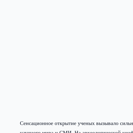
Сенсационное открытие ученых вызывало сильн
научного мира и СМИ. На археологической конф