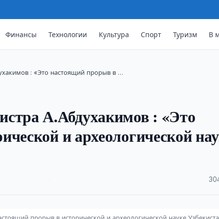
Финансы
Технологии
Культура
Спорт
Туризм
В 
ухакимов : «Это настоящий прорыв в …
истра А.Абдухакимов : «Это
ической и археологической нау
·
30
астоящий прорыв в исторической и археологической науке Узбекист