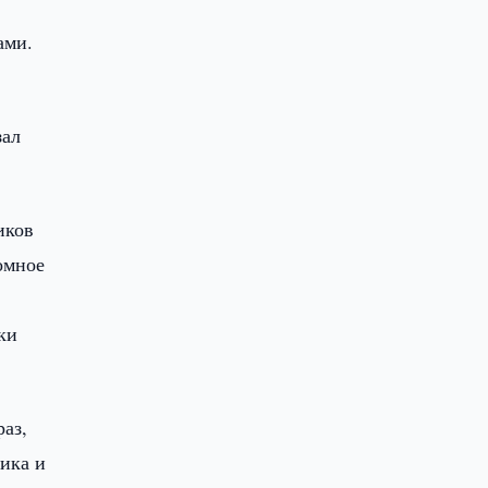
ами.
зал
иков
омное
ки
раз,
рика и