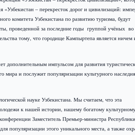
я «Узбекистан – перекресток дорог и цивилизаций: импе
ного комитета Узбекистана по развитию туризма, будут
оты, проведенной за последние годы группой учёных во 
тельства тому, что городище Кампыртепа является ничем
нет дополнительным импульсом для развития туристичес
его мира и послужит популяризации культурного наследи
огической науке Узбекистана. Мы считаем, что эта
молодежи к нашей истории, нашему богатому культурном
с-конференции Заместитель Премьер-министра Республик
для популяризации этого уникального места, а также ох