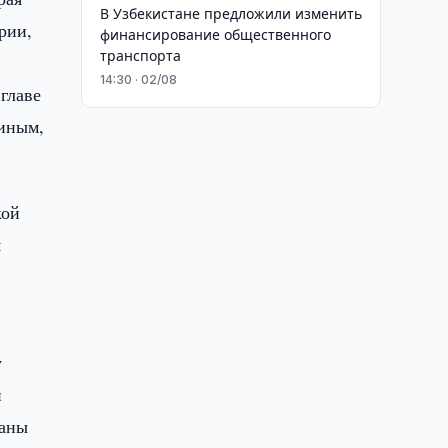
В Узбекистане предложили изменить
рии,
финансирование общественного
транспорта
14:30 · 02/08
главе
 иным,
кой
я
у
и
раны