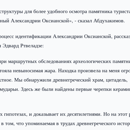
труктуры для более удобного осмотра памятника турист
нный Александрии Оксианской», - сказал Абдухакимов.
процесс идентификации Александрии Оксианской, расска
 Эдвард Ртвеладзе:
 при маршрутных обследованиях археологических памятн
тояла невыносимая жара. Находка произвела на меня огр
ктное. Мы обнаружили древнегреческий храм, цитадель,
Амударьи. Здесь же были найдены первые черепки керами
 гипотезах, и доказывает их десятилетиями. Но на этот 
 в том, что упоминаемая в трудах древнегреческого исто