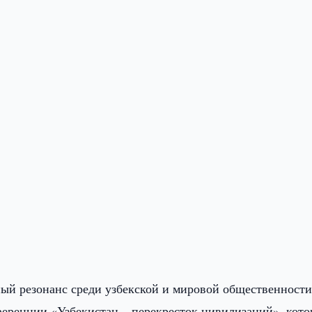
ый резонанс среди узбекской и мировой общественности
еренции «Узбекистан – перекресток цивилизаций», кото