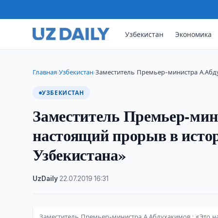
Узбекистан
Экономика
Главная
Узбекистан
Заместитель Премьер-министра А.Абд
›
›
УЗБЕКИСТАН
Заместитель Премьер-мин
настоящий прорыв в истор
Узбекистана»
UzDaily
·
22.07.2019
·
16:31
Заместитель Премьер-министра А.Абдухакимов : «Это н