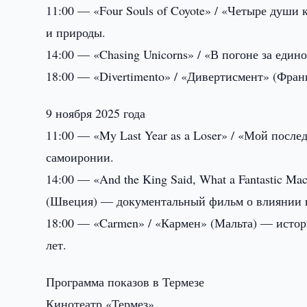
11:00 — «Four Souls of Coyote» / «Четыре души
и природы.
14:00 — «Chasing Unicorns» / «В погоне за еди
18:00 — «Divertimento» / «Дивертисмент» (Фра
9 ноября 2025 года
11:00 — «My Last Year as a Loser» / «Мой посл
самоиронии.
14:00 — «And the King Said, What a Fantastic Ma
(Швеция) — документальный фильм о влиянии 
18:00 — «Carmen» / «Кармен» (Мальта) — исто
лет.
Программа показов в Термезе
Кинотеатр «Термез»