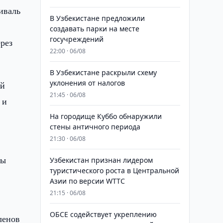
иваль
В Узбекистане предложили
создавать парки на месте
госучреждений
ерез
22:00 · 06/08
В Узбекистане раскрыли схему
уклонения от налогов
ий
21:45 · 06/08
 и
На городище Куббо обнаружили
стены античного периода
21:30 · 06/08
ны
Узбекистан признан лидером
туристического роста в Центральной
Азии по версии WTTC
21:15 · 06/08
ОБСЕ содействует укреплению
ленов