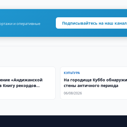
Подписывайтесь на наш канал
портажи и оперативные
КУЛЬТУРА
ение «Андижанской
На городище Куббо обнаруж
в Книгу рекордов
стены античного периода
 выделили 730 млн.
06/08/2026