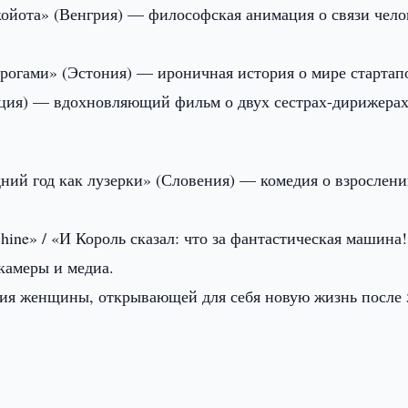
 койота» (Венгрия) — философская анимация о связи чело
норогами» (Эстония) — ироничная история о мире стартап
нция) — вдохновляющий фильм о двух сестрах-дирижерах
едний год как лузерки» (Словения) — комедия о взрослени
chine» / «И Король сказал: что за фантастическая машина
камеры и медиа.
рия женщины, открывающей для себя новую жизнь после 