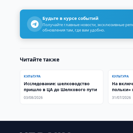
Будьте в курсе событий
Получайте главные новости, эксклюзивные ре
обновления там, где вам удобно.
Читайте также
КУЛЬТУРА
КУЛЬТУРА
Исследование: шелководство
На включ
пришло в ЦА до Шелкового пути
польки» 
Гиннесса
03/08/2026
31/07/2026
сумов