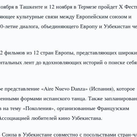
ноября в Ташкенте и 12 ноября в Термезе пройдет X Фест
ляющее культурные связи между Европейским союзом и
10-летие диалога, объединяющего Европу и Узбекистан ч
2 фильмов из 12 стран Европы, представляющих широк
нтальных лент до вдохновляющих историй о поиске себя
е представление «Aire Nuevo Danza» (Испания), которое
менными формами испанского танца. Также запланирова
 на тему «Поколения», организованные Французским
 Ассоциацией любителей кино Узбекистана.
 Союза в Узбекистане совместно с посольствами стран-ч