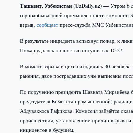
Ташкент, Узбекистан (UzDaily.uz) —
Утром 6 д
горнодобывающей промышленности компании Sha
взрыв,
сообщает
пресс-служба МЧС Узбекистана
В результате инцидента вспыхнул пожар, к лик
Пожар удалось полностью потушить к 10:27.
В момент взрыва в цехе находились 30 человек.
ранения, двое пострадавших уже выписаны пос
По поручению президента Шавката Мирзиёева б
председателя Комитета промышленной, радиаци
Абдуваккоса Рафикова. Комиссия займётся ока
происшествия, установлением причин взрыва и
инцидентов в будущем.