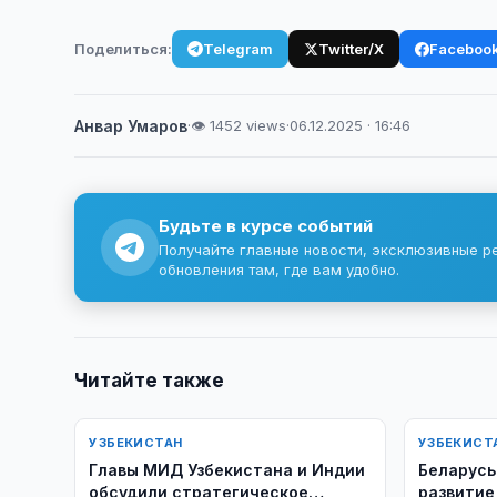
Поделиться:
Telegram
Twitter/X
Faceboo
Анвар Умаров
·
👁 1452 views
·
06.12.2025 · 16:46
Будьте в курсе событий
Получайте главные новости, эксклюзивные р
обновления там, где вам удобно.
Читайте также
УЗБЕКИСТАН
УЗБЕКИСТ
Главы МИД Узбекистана и Индии
Беларусь
обсудили стратегическое
развитие