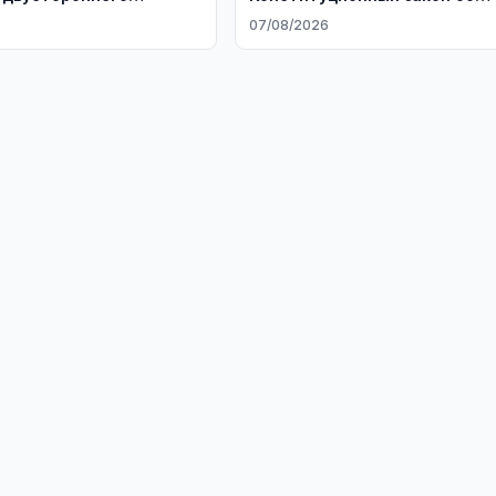
чества
Администрации Президента
6
07/08/2026