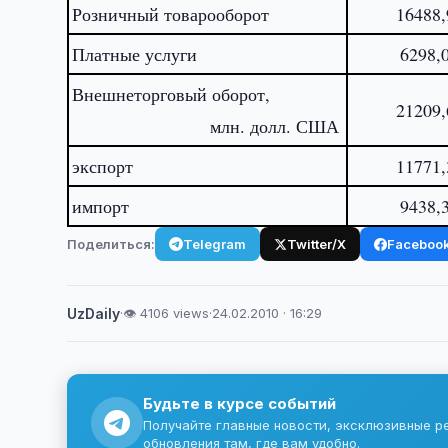
Розничный товарооборот
16488,
Платные услуги
6298,
Внешнеторговый оборот,
21209,
млн. долл. США
экспорт
11771,
импорт
9438,
Поделиться:
Telegram
Twitter/X
Faceboo
UzDaily
·
👁 4106 views
·
24.02.2010 · 16:29
Будьте в курсе событий
Получайте главные новости, эксклюзивные р
обновления там, где вам удобно.