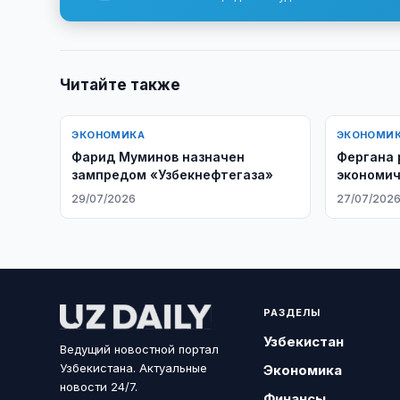
Читайте также
ЭКОНОМИКА
ЭКОНОМИ
Фарид Муминов назначен
Фергана 
зампредом «Узбекнефтегаза»
экономич
с Афгани
29/07/2026
27/07/202
РАЗДЕЛЫ
Узбекистан
Ведущий новостной портал
Узбекистана. Актуальные
Экономика
новости 24/7.
Финансы