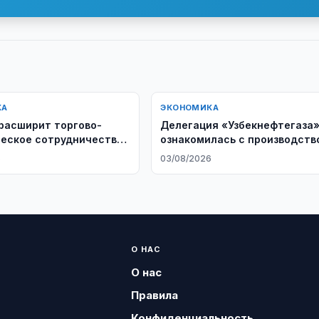
КА
ЭКОНОМИКА
расширит торгово-
Делегация «Узбекнефтегаза
еское сотрудничество
ознакомилась с производств
станом
буровых установок на заводе
6
03/08/2026
Honghua Group
О НАС
О нас
Правила
Конфиденциальность