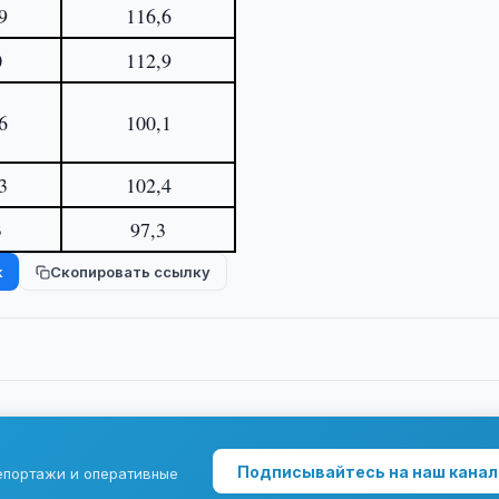
9
116,6
0
112,9
6
100,1
3
102,4
3
97,3
k
Скопировать ссылку
Подписывайтесь на наш канал
епортажи и оперативные