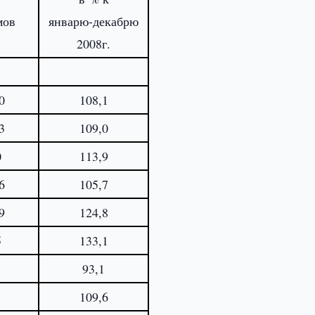
мов
январю-декабрю
2008г.
0
108,1
3
109,0
0
113,9
6
105,7
9
124,8
5
133,1
93,1
109,6