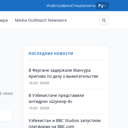
Инфографика
Спецпроекты
Ру
мире
Media OutReach Newswire
ПОСЛЕДНИЕ НОВОСТИ
В Фергане задержали Мансура
Арипова по делу о вымогательстве
16:20 · 09/08
3 views
В Узбекистане представили
антидрон «Шункор-8»
16:00 · 09/08
Узбекистан и BBC Studios запустили
платформу на BBC.com