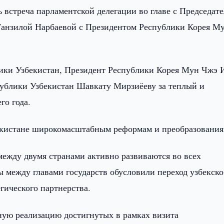
ь встреча парламентской делегации во главе с Председат
анзилой Нарбаевой с Президентом Республики Корея М
ики Узбекистан, Президент Республики Корея Мун Чжэ 
публики Узбекистан Шавкату Мирзиёеву за теплый и
го года.
екистане широкомасштабным реформам и преобразования
между двумя странами активно развиваются во всех
 между главами государств обусловили переход узбекско
гического партнерства.
ную реализацию достигнутых в рамках визита