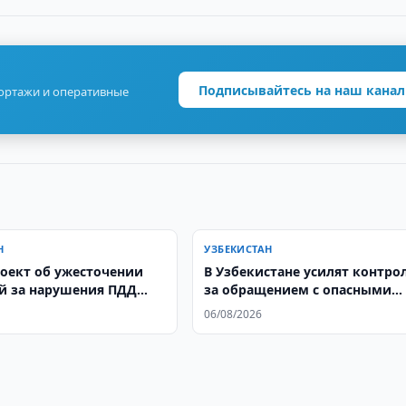
Подписывайтесь на наш канал
портажи и оперативные
Н
УЗБЕКИСТАН
оект об ужесточении
В Узбекистане усилят контро
й за нарушения ПДД
за обращением с опасными
ервое чтение
отходами
06/08/2026