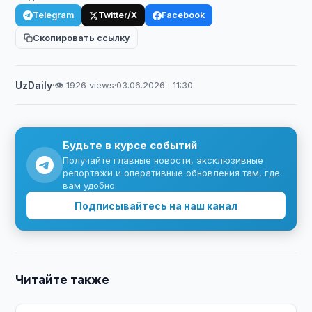
Telegram
Twitter/X
Facebook
Скопировать ссылку
UzDaily
·
👁 1926 views
·
03.06.2026 · 11:30
Будьте в курсе событий
Получайте главные новости, эксклюзивные
репортажи и оперативные обновления там, где
вам удобно.
Подписывайтесь на наш канал
Читайте также