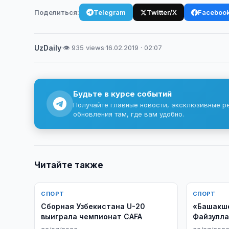
Поделиться:
Telegram
Twitter/X
Faceboo
UzDaily
·
👁 935 views
·
16.02.2019 · 02:07
Будьте в курсе событий
Получайте главные новости, эксклюзивные р
обновления там, где вам удобно.
Читайте также
СПОРТ
СПОРТ
Сборная Узбекистана U-20
«Башакш
выиграла чемпионат CAFA
Файзулла
еврокубк