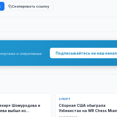
k
Скопировать ссылку
Подписывайтесь на наш канал
епортажи и оперативные
СПОРТ
ехир» Шомуродова и
Сборная США обыграла
ева выбыл из
Узбекистан на WR Chess Miam
ов
2026