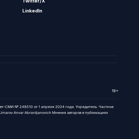
Twitter/X
LinkedIn
18+
ет-СМИ № 248510 от 1 апреля 2024 года. Учредитель: Частное
: Umarov Anvar Abrardjanovich Мнения авторов в публикациях