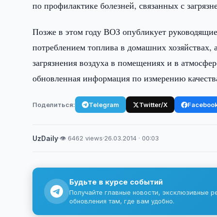
по профилактике болезней, связанных с загрязн
Позже в этом году ВОЗ опубликует руководящие 
потреблением топлива в домашних хозяйствах, 
загрязнения воздуха в помещениях и в атмосфер
обновленная информация по измерению качества 
Поделиться:
Telegram
Twitter/X
Faceboo
UzDaily
·
👁 6462 views
·
26.03.2014 · 00:03
Будьте в курсе событий
Получайте главные новости, эксклюзивные р
обновления там, где вам удобно.