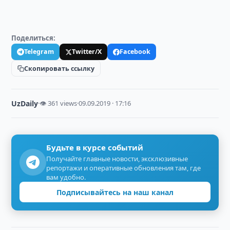
Поделиться:
Telegram
Twitter/X
Facebook
Скопировать ссылку
UzDaily
·
👁 361 views
·
09.09.2019 · 17:16
Будьте в курсе событий
Получайте главные новости, эксклюзивные
репортажи и оперативные обновления там, где
вам удобно.
Подписывайтесь на наш канал