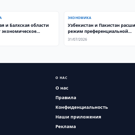
А
ЭКОНОМИКА
ая и Балхская области
Узбекистан и Пакистан расш
 экономическое
режим преференциальной
чество
торговли
31/07/2026
О НАС
О нас
Правила
Конфиденциальность
Наши приложения
Реклама