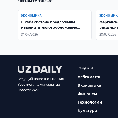
Читайте также
ЭКОНОМИКА
ЭКОНОМИК
В Узбекистане предложили
Ферганск
изменить налогообложение
расширят
самозанятых
сотрудни
31/07/2026
28/07/2026
РАЗДЕЛЫ
Узбекистан
Ведущий новостной портал
Узбекистана. Актуальные
Экономика
новости 24/7.
Финансы
Технологии
Культура