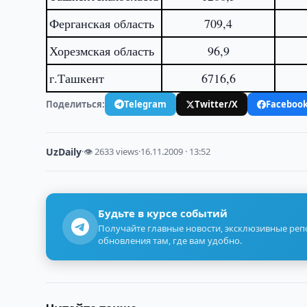
Ферганская область
709,4
Хорезмская область
96,9
г.Ташкент
6716,6
Поделиться:
Telegram
Twitter/X
Faceboo
UzDaily
·
👁 2633 views
·
16.11.2009 · 13:52
Будьте в курсе событий
Получайте главные новости, эксклюзивные ре
обновления там, где вам удобно.