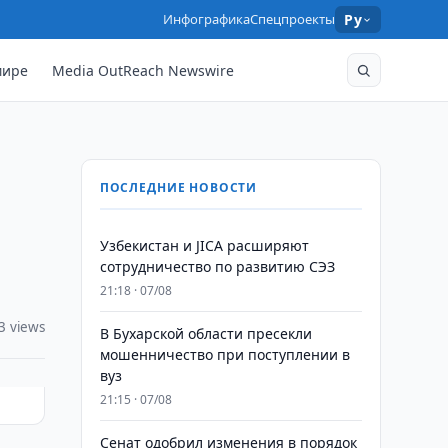
Инфографика
Спецпроекты
Ру
мире
Media OutReach Newswire
ПОСЛЕДНИЕ НОВОСТИ
Узбекистан и JICA расширяют
сотрудничество по развитию СЭЗ
21:18 · 07/08
3 views
В Бухарской области пресекли
мошенничество при поступлении в
вуз
21:15 · 07/08
Сенат одобрил изменения в порядок