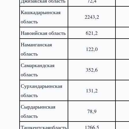
Джизакская область
72,4
Кашкадарьинская
2243,2
область
Навоийская область
621,2
Наманганская
122,0
область
Самаркандская
352,6
область
Сурхандарьинская
131,2
область
Сырдарьинская
78,9
область
Ташкентскаяобласть
1266,5