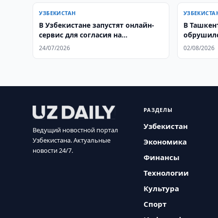
УЗБЕКИСТАН
УЗБЕКИСТА
В Узбекистане запустят онлайн-
В Ташкен
сервис для согласия на
обрушилс
регистрацию жилья
строящег
24/07/2026
02/08/2026
РАЗДЕЛЫ
Узбекистан
Ведущий новостной портал
Узбекистана. Актуальные
Экономика
новости 24/7.
Финансы
Технологии
Культура
Спорт