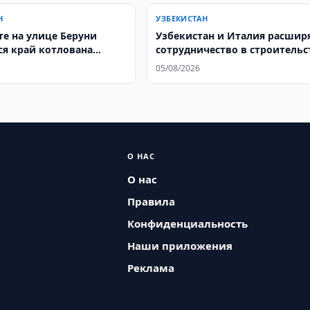
Н
УЗБЕКИСТАН
те на улице Беруни
Узбекистан и Италия расшир
я край котлована
сотрудничество в строительс
ося дома
05/08/2026
О НАС
О нас
Правила
Конфиденциальность
Наши приложения
Реклама