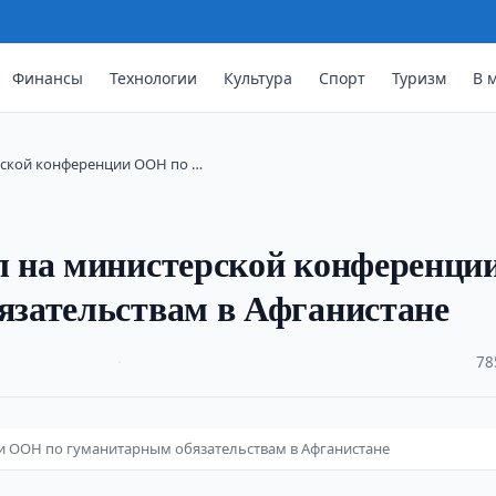
Финансы
Технологии
Культура
Спорт
Туризм
В 
рской конференции ООН по …
 на министерской конференци
зательствам в Афганистане
·
78
 ООН по гуманитарным обязательствам в Афганистане