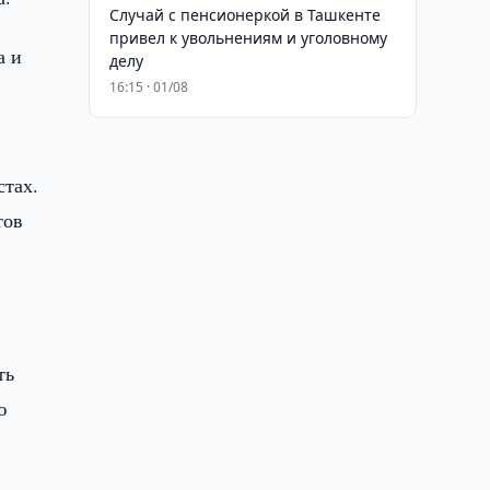
Случай с пенсионеркой в Ташкенте
привел к увольнениям и уголовному
а и
делу
16:15 · 01/08
стах.
тов
ть
ю