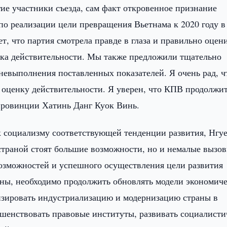
е участники съезда, сам факт откровенное признание
по реализации цели превращения Вьетнама к 2020 году в
, что партия смотрела правде в глаза и правильно оцен
енка действительности. Мы также предложили тщательно
евыполнения поставленных показателей. Я очень рад, ч
ю оценку действительности. Я уверен, что КПВ продолжи
 провинции Хатинь Данг Куок Винь.
к социализму соответствующей тенденции развития, Нгу
 страной стоят большие возможности, но и немалые вызо
озможностей и успешного осуществления цели развития
ны, необходимо продолжить обновлять модели экономиче
изировать индустриализацию и модернизацию страны в
ршенствовать правовые институты, развивать социалисти