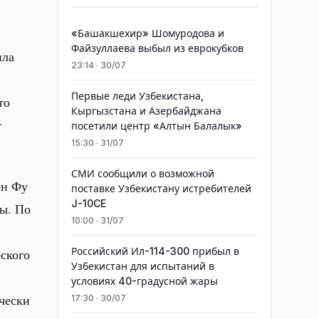
«Башакшехир» Шомуродова и
Файзуллаева выбыл из еврокубков
ила
23:14 · 30/07
Первые леди Узбекистана,
то
Кыргызстана и Азербайджана
т
посетили центр «Алтын Балалык»
15:30 · 31/07
СМИ сообщили о возможной
ен Фу
поставке Узбекистану истребителей
J-10CE
вы. По
10:00 · 31/07
Российский Ил-114-300 прибыл в
ского
Узбекистан для испытаний в
условиях 40-градусной жары
чески
17:30 · 30/07