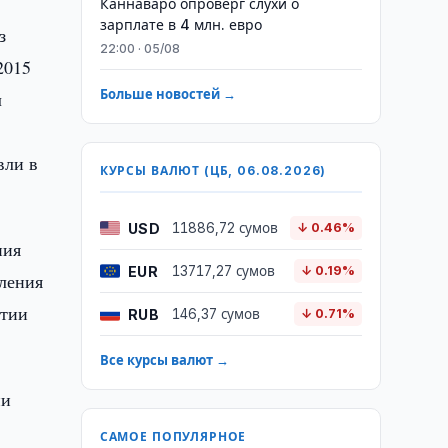
Каннаваро опроверг слухи о
зарплате в 4 млн. евро
з
22:00 · 05/08
2015
Больше новостей →
л
вли в
КУРСЫ ВАЛЮТ (ЦБ, 06.08.2026)
USD
11886,72 сумов
↓ 0.46%
ния
EUR
13717,27 сумов
↓ 0.19%
еления
ртии
RUB
146,37 сумов
↓ 0.71%
Все курсы валют →
ии
САМОЕ ПОПУЛЯРНОЕ