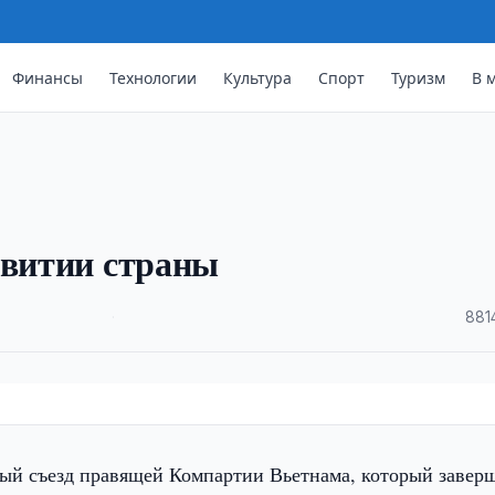
Финансы
Технологии
Культура
Спорт
Туризм
В 
звитии страны
·
881
ый съезд правящей Компартии Вьетнама, который завер