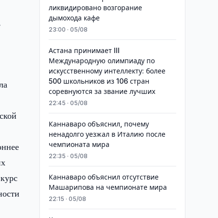
ликвидировано возгорание
дымохода кафе
,
23:00 · 05/08
Астана принимает III
Международную олимпиаду по
искусственному интеллекту: более
500 школьников из 106 стран
ла
соревнуются за звание лучших
22:45 · 05/08
ской
Каннаваро объяснил, почему
ненадолго уезжал в Италию после
чемпионата мира
оннее
22:35 · 05/08
их
 курс
Каннаваро объяснил отсутствие
Машарипова на чемпионате мира
ности
22:15 · 05/08