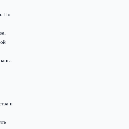
и. По
,
ва,
ной
с
раны.
ства и
ять