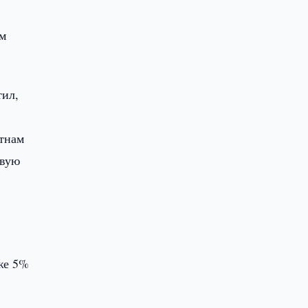
ом
тил,
етнам
овую
же 5%