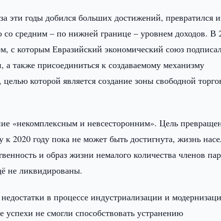
а эти годы добился больших достижений, превратился и
о со средним – по нижней границе – уровнем доходов. В 
вом, с которым Евразийский экономический союз подписа
, а также присоединиться к создаваемому механизму
, целью которой является создание зоны свободной торго
ение «некомплексным и невсесторонним». Цель превраще
 к 2020 году пока не может быть достигнута, жизнь нас
твенность и образ жизни немалого количества членов па
щё не ликвидированы.
 недостатки в процессе индустриализации и модернизац
е успехи не смогли способствовать устранению