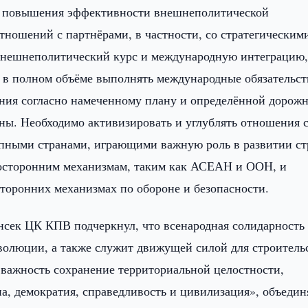
сы повышения эффективности внешнеполитической
тношений с партнёрами, в частности, со стратегическим
 внешнеполитический курс и международную интеграцию
 в полном объёме выполнять международные обязательст
ения согласно намеченному плану и определённой дорож
раны. Необходимо активизировать и углублять отношения 
упными странами, играющими важную роль в развитии ст
госторонним механизмам, таким как АСЕАН и ООН, и
сторонних механизмах по обороне и безопасности.
енсек ЦК КПВ подчеркнул, что всенародная солидарность
еволюции, а также служит движущей силой для строитель
важность сохранение территориальной целостности,
на, демократия, справедливость и цивилизация», объедин