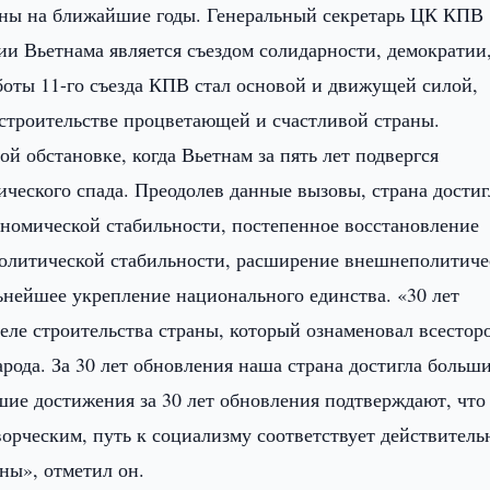
раны на ближайшие годы. Генеральный секретарь ЦК КПВ
ии Вьетнама является съездом солидарности, демократии
оты 11-го съезда КПВ стал основой и движущей силой,
строительстве процветающей и счастливой страны.
ой обстановке, когда Вьетнам за пять лет подвергся
ческого спада. Преодолев данные вызовы, страна достиг
ономической стабильности, постепенное восстановление
политической стабильности, расширение внешнеполитиче
ьнейшее укрепление национального единства. «30 лет
еле строительства страны, который ознаменовал всестор
арода. За 30 лет обновления наша страна достигла больш
шие достижения за 30 лет обновления подтверждают, что
орческим, путь к социализму соответствует действитель
ны», отметил он.