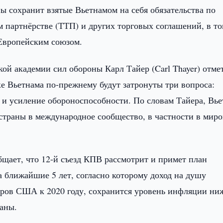
ны сохранит взятые Вьетнамом на себя обязательства по
партнёрстве (ТТП) и других торговых соглашений, в т
 Европейским союзом.
ой академии сил обороны Карл Тайер (Carl Thayer) отме
е Вьетнама по-прежнему будут затронуты три вопроса:
 и усиление обороноспособности. По словам Тайера, Вь
страны в международное сообщество, в частности в мир
общает, что 12-й съезд КПВ рассмотрит и примет план
 ближайшие 5 лет, согласно которому доход на душу
аров США к 2020 году, сохранится уровень инфляции ни
аны.