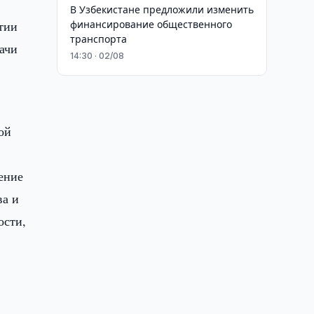
В Узбекистане предложили изменить
тии
финансирование общественного
транспорта
дачи
14:30 · 02/08
ой
ение
ва и
ости,