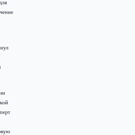
для
ечение
кнул
и
ии
ской
перт
овую