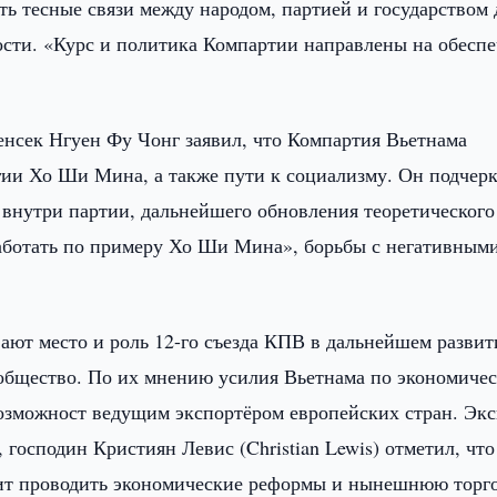
ать тесные связи между народом, партией и государством 
сти. «Курс и политика Компартии направлены на обесп
генсек Нгуен Фу Чонг заявил, что Компартия Вьетнама
гии Хо Ши Мина, а также пути к социализму. Он подчер
 внутри партии, дальнейшего обновления теоретического
аботать по примеру Хо Ши Мина», борьбы с негативным
ют место и роль 12-го съезда КПВ в дальнейшем развит
общество. По их мнению усилия Вьетнама по экономиче
озможност ведущим экспортёром европейских стран. Экс
господин Кристиян Левис (Christian Lewis) отметил, что
жит проводить экономические реформы и нынешнюю торг