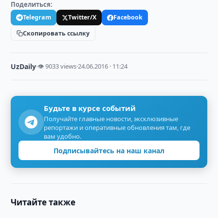
Поделиться:
Telegram
Twitter/X
Facebook
Скопировать ссылку
UzDaily
·
👁 9033 views
·
24.06.2016 · 11:24
Будьте в курсе событий
Получайте главные новости, эксклюзивные
репортажи и оперативные обновления там, где
вам удобно.
Подписывайтесь на наш канал
Читайте также