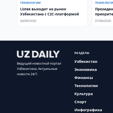
ТЕХНОЛОГИИ
ТЕХНОЛОГ
Listee выходит на рынок
Президен
Узбекистана с C2C-платформой
приорите
Узбекист
04/08/2026
07/08/2026
РАЗДЕЛЫ
Узбекистан
Ведущий новостной портал
Узбекистана. Актуальные
Экономика
новости 24/7.
Финансы
Технологии
Культура
Спорт
Инфографика