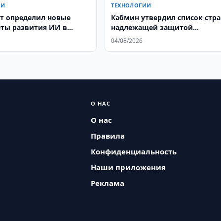
ИИ
ТЕХНОЛОГИИ
т определил новые
Кабмин утвердил список стра
ты развития ИИ в
надлежащей защитой
ане
персональных данных
04/08/2026
О НАС
О нас
Правила
Конфиденциальность
Наши приложения
Реклама