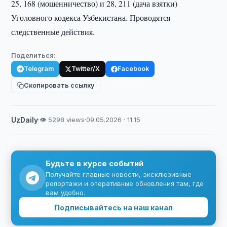
25, 168 (мошенничество) и 28, 211 (дача взятки)
Уголовного кодекса Узбекистана. Проводятся
следственные действия.
Поделиться:
Telegram
Twitter/X
Facebook
Скопировать ссылку
UzDaily
·
👁 5298 views
·
09.05.2026 · 11:15
Будьте в курсе событий
Получайте главные новости, эксклюзивные
репортажи и оперативные обновления там, где
вам удобно.
Подписывайтесь на наш канал