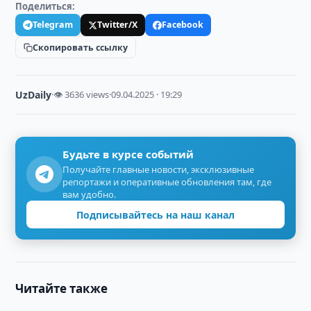
Поделиться:
Telegram
Twitter/X
Facebook
Скопировать ссылку
UzDaily
·
👁 3636 views
·
09.04.2025 · 19:29
Будьте в курсе событий
Получайте главные новости, эксклюзивные
репортажи и оперативные обновления там, где
вам удобно.
Подписывайтесь на наш канал
Читайте также