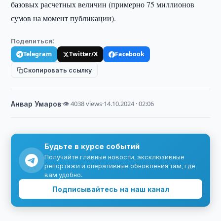
базовых расчетных величин (примерно 75 миллионов
сумов на момент публикации).
Поделиться:
Telegram
Twitter/X
Facebook
Скопировать ссылку
Анвар Умаров
·
👁 4038 views
·
14.10.2024 · 02:06
Будьте в курсе событий
Получайте главные новости, эксклюзивные
репортажи и оперативные обновления там, где
вам удобно.
Подписывайтесь на наш канал