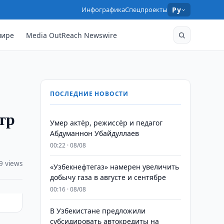
Инфографика
Спецпроекты
Ру
мире
Media OutReach Newswire
ПОСЛЕДНИЕ НОВОСТИ
тр
Умер актёр, режиссёр и педагог
Абдуманнон Убайдуллаев
00:22 · 08/08
9 views
«Узбекнефтегаз» намерен увеличить
добычу газа в августе и сентябре
00:16 · 08/08
В Узбекистане предложили
субсидировать автокредиты на