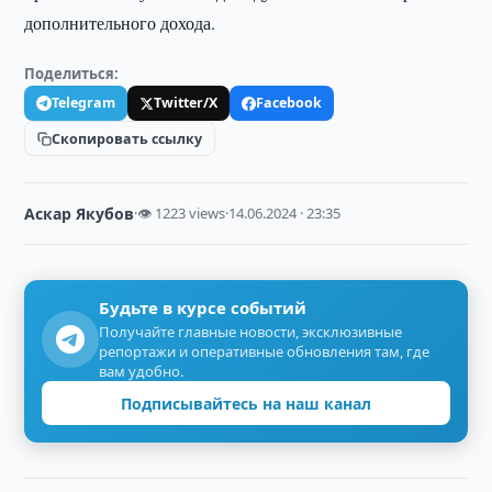
дополнительного дохода.
Поделиться:
Telegram
Twitter/X
Facebook
Скопировать ссылку
Аскар Якубов
·
👁 1223 views
·
14.06.2024 · 23:35
Будьте в курсе событий
Получайте главные новости, эксклюзивные
репортажи и оперативные обновления там, где
вам удобно.
Подписывайтесь на наш канал