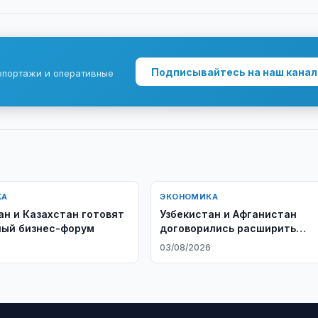
Подписывайтесь на наш канал
епортажи и оперативные
КА
ЭКОНОМИКА
ан и Казахстан готовят
Узбекистан и Афганистан
ый бизнес-форум
договорились расширить
стратегическое сотрудниче
03/08/2026
в энергетике