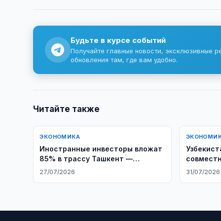
Будьте в курсе событий
Получайте главные новости, эксклюзивные р
обновления там, где вам удобно.
Читайте также
ЭКОНОМИКА
ЭКОНОМИ
Иностранные инвесторы вложат
Узбекист
85% в трассу Ташкент —
совместн
Самарканд
27/07/2026
31/07/2026