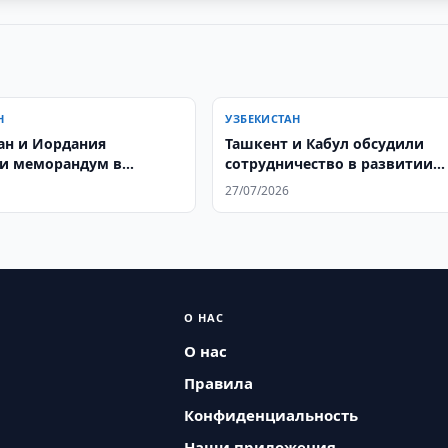
Н
УЗБЕКИСТАН
ан и Иордания
Ташкент и Кабул обсудили
и меморандум в
сотрудничество в развитии
 науке
городов
27/07/2026
О НАС
О нас
Правила
Конфиденциальность
Наши приложения