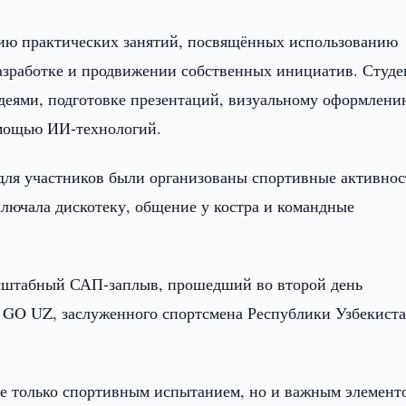
рию практических занятий, посвящённых использованию
азработке и продвижении собственных инициатив. Студе
идеями, подготовке презентаций, визуальному оформлени
мощью ИИ-технологий.
для участников были организованы спортивные активнос
ключала дискотеку, общение у костра и командные
асштабный САП-заплыв, прошедший во второй день
 GO UZ, заслуженного спортсмена Республики Узбекист
 не только спортивным испытанием, но и важным элемент