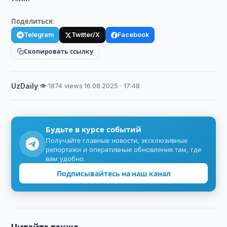
Поделиться:
Telegram
Twitter/X
Facebook
Скопировать ссылку
UzDaily
·
👁 1874 views
·
16.08.2025 · 17:48
Будьте в курсе событий
Получайте главные новости, эксклюзивные
репортажи и оперативные обновления там, где
вам удобно.
Подписывайтесь на наш канал