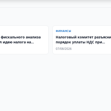
ФИНАНСЫ
 фискального анализа
Налоговый комитет разъясн
л идею налога на
порядок уплаты НДС при
 по вкладам
экспорте
07/08/2026