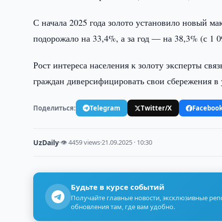
С начала 2025 года золото установило новый ма
подорожало на 33,4%, а за год — на 38,3% (с 1 0
Рост интереса населения к золоту эксперты св
граждан диверсифицировать свои сбережения в
Поделиться:
Telegram
Twitter/X
Faceboo
UzDaily
·
👁 4459 views
·
21.09.2025 · 10:30
Будьте в курсе событий
Получайте главные новости, эксклюзивные ре
обновления там, где вам удобно.