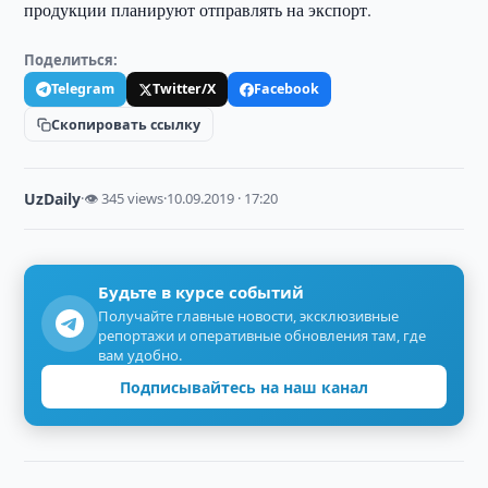
продукции планируют отправлять на экспорт.
Поделиться:
Telegram
Twitter/X
Facebook
Скопировать ссылку
UzDaily
·
👁 345 views
·
10.09.2019 · 17:20
Будьте в курсе событий
Получайте главные новости, эксклюзивные
репортажи и оперативные обновления там, где
вам удобно.
Подписывайтесь на наш канал