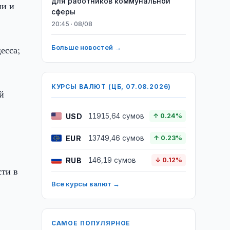
для работников коммунальной
ии и
сферы
20:45 · 08/08
Больше новостей →
есса;
КУРСЫ ВАЛЮТ (ЦБ, 07.08.2026)
й
USD
11915,64 сумов
↑ 0.24%
EUR
13749,46 сумов
↑ 0.23%
RUB
146,19 сумов
↓ 0.12%
сти в
Все курсы валют →
САМОЕ ПОПУЛЯРНОЕ