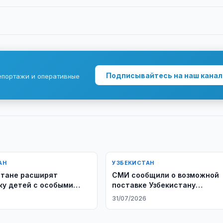
Подписывайтесь на наш канал
епортажи и оперативные
АН
УЗБЕКИСТАН
стане расширят
СМИ сообщили о возможной
у детей с особыми
поставке Узбекистану
ательными
истребителей J-10CE
6
31/07/2026
остями