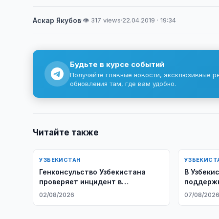
Аскар Якубов
·
👁 317 views
·
22.04.2019 · 19:34
Будьте в курсе событий
Получайте главные новости, эксклюзивные р
обновления там, где вам удобно.
Читайте также
УЗБЕКИСТАН
УЗБЕКИСТ
Генконсульство Узбекистана
В Узбеки
проверяет инцидент в
поддержк
Нижегородской области
образов
02/08/2026
07/08/202
потребн