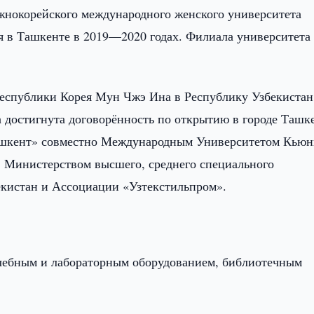
нокорейского международного женского университета
ся в Ташкенте в 2019—2020 годах. Филиала университета
Республики Корея Мун Чжэ Ина в Республику Узбекистан
а достигнута договорённость по открытию в городе Ташк
ашкент» совместно Международным Университетом Кьюн
), Министерством высшего, среднего специального
екистан и Ассоциации «Узтекстильпром».
чебным и лабораторным оборудованием, библиотечным