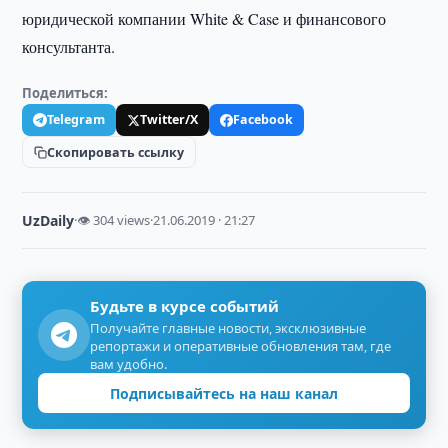
юридической компании White & Case и финансового
консультанта.
Поделиться:
Telegram
Twitter/X
Facebook
Скопировать ссылку
UzDaily
·
👁 304 views
·
21.06.2019 · 21:27
Будьте в курсе событий
Получайте главные новости, эксклюзивные
репортажи и оперативные обновления там, где
вам удобно.
Подписывайтесь на наш канал