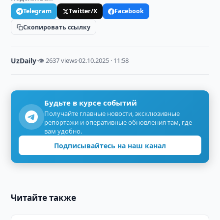
Telegram
Twitter/X
Facebook
Скопировать ссылку
UzDaily
·
👁 2637 views
·
02.10.2025 · 11:58
Будьте в курсе событий
Получайте главные новости, эксклюзивные
репортажи и оперативные обновления там, где
вам удобно.
Подписывайтесь на наш канал
Читайте также